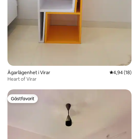
Ägarlägenhet i Virar
4,94 av 5 i g
4,94 (18)
Heart of Virar
Gästfavorit
Gästfavorit