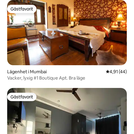
Gästfavorit
Gästfavorit
Lägenhet i Mumbai
4,91 av 5 i g
4,91 (44)
Vacker, lyxig #1 Boutique Apt. Bra läge
Gästfavorit
Gästfavorit