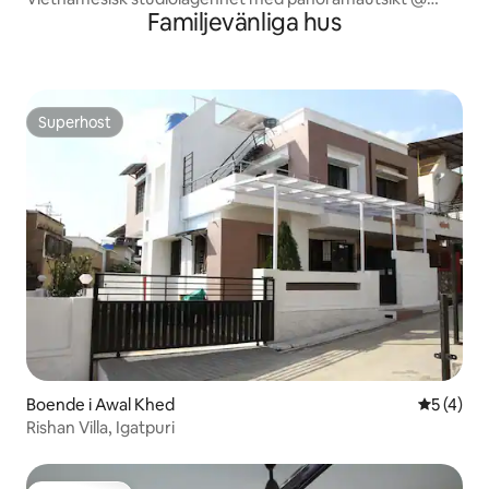
Familjevänliga hus
Hiranandani
Superhost
Superhost
Boende i Awal Khed
5 av 5 i 
5 (4)
Rishan Villa, Igatpuri