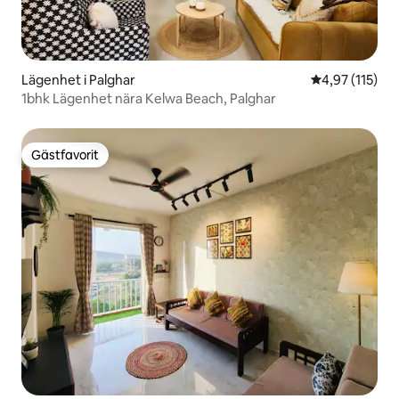
Lägenhet i Palghar
4,97 av 5 i ge
4,97 (115)
1bhk Lägenhet nära Kelwa Beach, Palghar
Gästfavorit
Gästfavorit