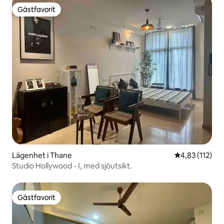
Gästfavorit
Gästfavorit
Lägenhet i Thane
4,83 av 5 i ge
4,83 (112)
Studio Hollywood - I, med sjöutsikt.
Gästfavorit
Gästfavorit