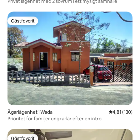
Privat lägenhet med 2 sovrum i ett mysigt samhälle
Gästfavorit
Gästfavorit
Ägarlägenhet i Wada
4,81 av 5 i ge
4,81 (130)
Prioritet för familjer ungkarlar efter en intro
Gästfavorit