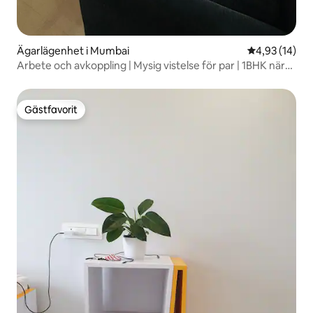
Ägarlägenhet i Mumbai
4,93 av 5 i g
4,93 (14)
Arbete och avkoppling | Mysig vistelse för par | 1BHK nära
Thane Station
Gästfavorit
Gästfavorit