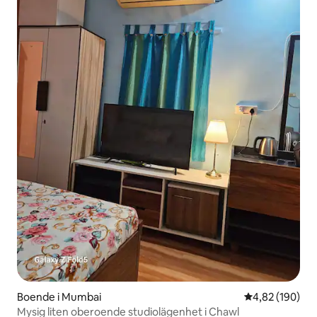
Boende i Mumbai
4,82 av 5 i ge
4,82 (190)
Mysig liten oberoende studiolägenhet i Chawl