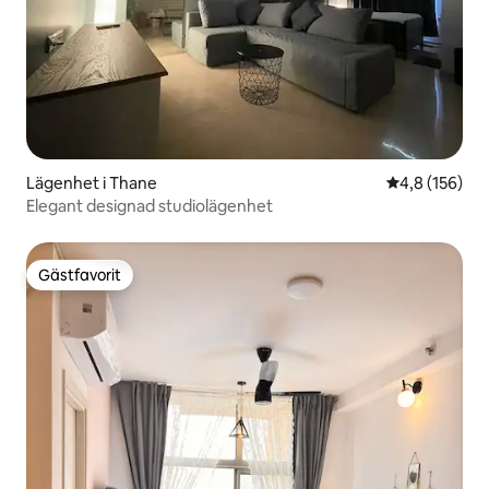
Lägenhet i Thane
4,8 av 5 i ge
4,8 (156)
Elegant designad studiolägenhet
Gästfavorit
Gästfavorit