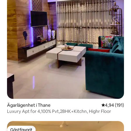
Ägarlägenhet i Thane
4,94 av 5 i ge
4,94 (191)
Luxury Apt for 4,100% Pvt,2BHK+Kitchn, Highr Floor
Gästfavorit