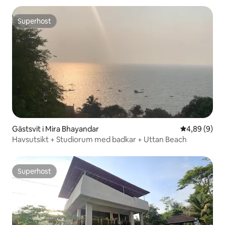
Superhost
Superhost
Gästsvit i Mira Bhayandar
4,89 av 5 i 
4,89 (9)
Havsutsikt + Studiorum med badkar + Uttan Beach
Superhost
Superhost