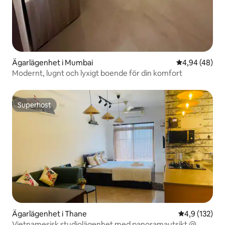
Ägarlägenhet i Mumbai
4,94 av 5 i g
4,94 (48)
Modernt, lugnt och lyxigt boende för din komfort
Superhost
Superhost
Ägarlägenhet i Thane
4,9 av 5 i ge
4,9 (132)
Vietnamesisk studiolägenhet med panoramautsikt @