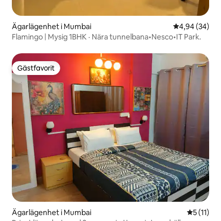
Ägarlägenhet i Mumbai
4,94 av 5 i g
4,94 (34)
Flamingo | Mysig 1BHK · Nära tunnelbana•Nesco•IT Park.
Gästfavorit
Gästfavorit
Ägarlägenhet i Mumbai
5 av 5 i 
5 (11)