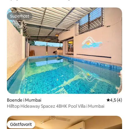
Superhost
Superhost
Boende i Mumbai
4,5 av 5 i
4,5 (4)
Hilltop Hideaway Spacez 4BHK Pool Villa i Mumbai
Gästfavorit
Gästfavorit