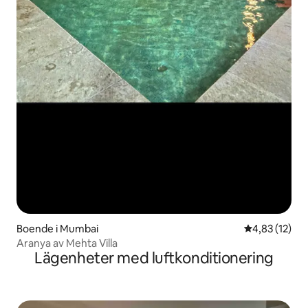
Boende i Mumbai
4,83 av 5 i g
4,83 (12)
Aranya av Mehta Villa
Lägenheter med luftkonditionering