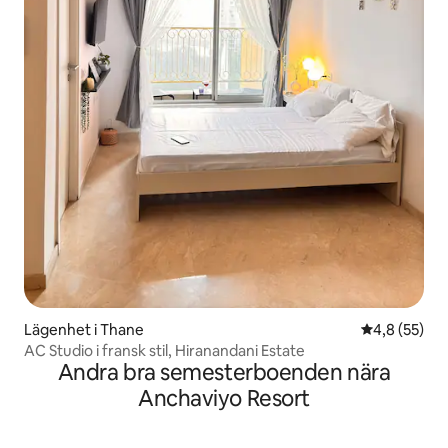
Lägenhet i Thane
4,8 av 5 i g
4,8 (55)
AC Studio i fransk stil, Hiranandani Estate
Andra bra semesterboenden nära
Anchaviyo Resort