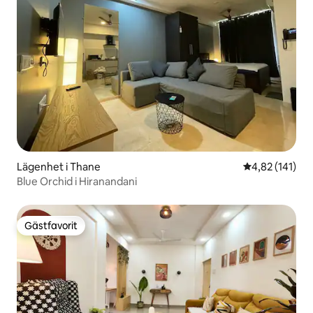
Lägenhet i Thane
4,82 av 5 i ge
4,82 (141)
Blue Orchid i Hiranandani
Gästfavorit
Gästfavorit