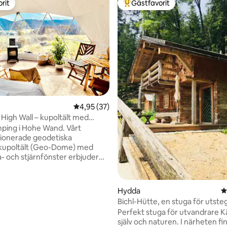
rit
Gästfavorit
rit
Populär gästfavorit
tligt betyg, 95 omdömen
4,95 av 5 i genomsnittligt betyg, 37 omdöm
4,95 (37)
High Wall – kupoltält med
ster
mping i Hohe Wand. Vårt
tionerade geodetiska
kupoltält (Geo-Dome) med
 och stjärnfönster erbjuder
mantik och en verklig
ten: *Bubbelpool *
lugn * Bergsutsikt från
Hydda
4
r * Takfönster ovanför
Bichl-Hütte, en stuga för utst
ngen (uppvärmd madrass) *
komfort
Perfekt stuga för utvandrare Känn dig
ktrisk öppen spis * Kök med
själv och naturen. I närheten finns de 3
affebryggare och gasolgrill