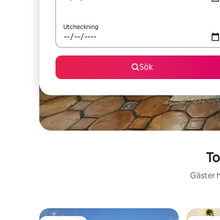
Utcheckning
Sök
To
Gäster h