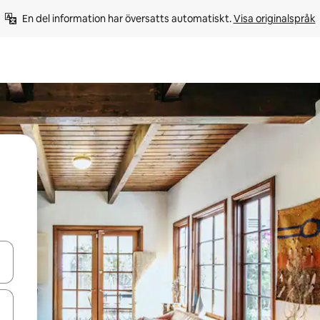
En del information har översatts automatiskt. 
Visa originalspråk
d upp- och nedåtpilarna eller utforska genom att trycka eller svepa.