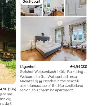
Gästfavorit
Gästf
Gästfavorit
Populär
Elsbeer 
Tack vare
mycket l
har ägnat
Bland ann
matbord m
Det finns
det kan o
Den perm
luftkondi
en
inte bara
olika bak
livsmiljö
spjälsäng
Lägenhet
4,94 av 5 i genomsnit
4,94 (33)
Gutshof Weissenbach | Kök | Parkering |
Grill
Welcome to Gut Weissenbach near
Mariazell 🌼🏔️ Nestled in the peaceful
alpine landscape of the Mariazellerland
,98 av 5 i genomsnittligt betyg, 186 omdömen
4,98 (186)
region, this charming apartment
egare med
combines historic countryside charm
with modern comfort. ✨🌿 Whether
you’re relaxing in the quiet estate