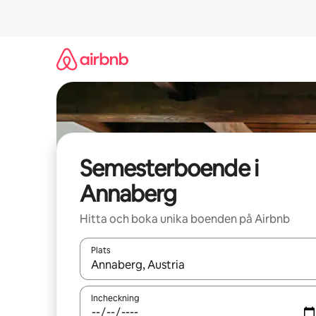
Hoppa
till
innehåll
Semesterboende i
Annaberg
Hitta och boka unika boenden på Airbnb
Plats
När resultaten är tillgängliga kan du navigera me
Incheckning