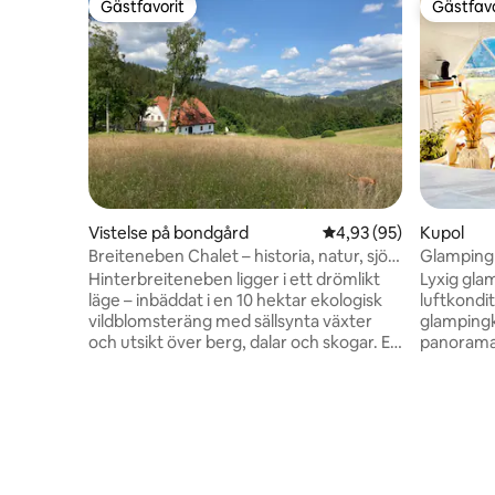
Gästfavorit
Gästfavo
Gästfavorit
Gästfavo
Vistelse på bondgård
4,93 av 5 i genomsnit
4,93 (95)
Kupol
Breiteneben Chalet – historia, natur, sjö
Glamping 
och skidåkning
stjärnfön
Hinterbreiteneben ligger i ett drömlikt
Lyxig gla
läge – inbäddat i en 10 hektar ekologisk
luftkondi
vildblomsteräng med sällsynta växter
glamping
och utsikt över berg, dalar och skogar. En
panorama-
gång i tiden var det en bondgård och
natur, ro
ibland en aristokratisk tillflyktsort, men
bubbeltältkänsla. Mås
nu kombinerar det historisk charm med
En oas av 
modern komfort – från fiberinternet till
gungstola
en panoramabastu. Kompletteras med
dubbelsä
ett kapell och inbjudande platser att
Mysig ele
dröja kvar. På sommaren lockar Lunz-
kylskåp, k