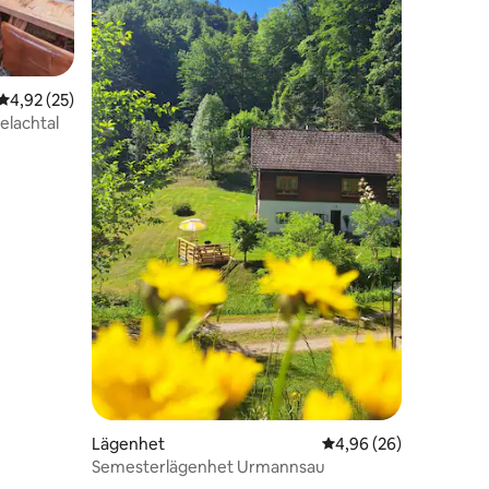
4,92 av 5 i genomsnittligt betyg, 25 omdömen
4,92 (25)
elachtal
en
Lägenhet
4,96 av 5 i genomsnit
4,96 (26)
Semesterlägenhet Urmannsau