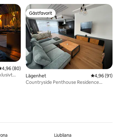
Gästfavorit
Gästfavorit
4,96 av 5 i genomsnittligt betyg, 80 omdömen
4,96 (80)
en
lusivt
Lägenhet
4,96 av 5 i genomsnit
4,96 (91)
Countryside Penthouse Residence
nearby Vienna
rona
Ljubljana