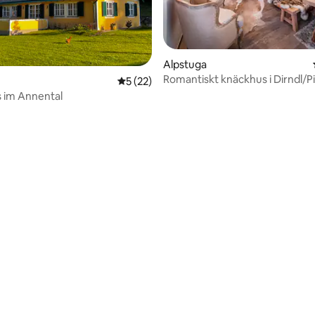
Alpstuga
Romantiskt knäckhus i Dirndl/Pi
tligt betyg, 15 omdömen
5 av 5 i genomsnittligt betyg, 22 omdöm
5 (22)
 im Annental