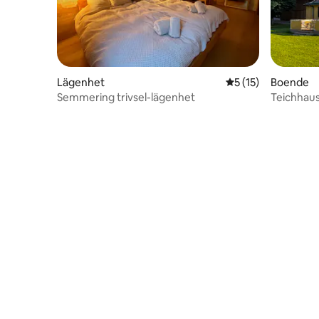
Lägenhet
5 av 5 i genomsnit
5 (15)
Boende
Semmering trivsel-lägenhet
Teichhaus