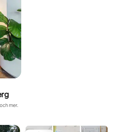
erg
 och mer.
Minihus