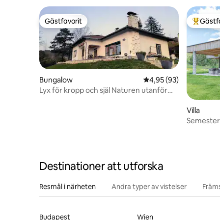
Gästfavorit
Gästf
Gästfavorit
Populär 
Bungalow
4,95 av 5 i genomsnit
4,95 (93)
Lyx för kropp och själ Naturen utanför
dörren njut
Villa
Semesterh
bubbelpo
Destinationer att utforska
Resmål i närheten
Andra typer av vistelser
Främs
Budapest
Wien