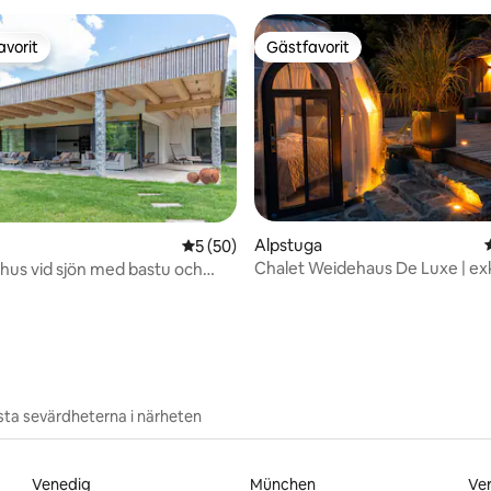
avorit
Gästfavorit
gästfavorit
Gästfavorit
tligt betyg, 93 omdömen
Alpstuga
5 av 5 i genomsnittligt betyg, 50 omdöm
5 (50)
Chalet Weidehaus De Luxe | exk
us vid sjön med bastu och
välbefinnande
ol
ta sevärdheterna i närheten
Venedig
München
Ve