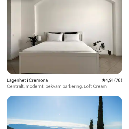
Lägenhet i Cremona
4,91 av 5 i g
4,91 (78)
Centralt, modernt, bekväm parkering. Loft Cream