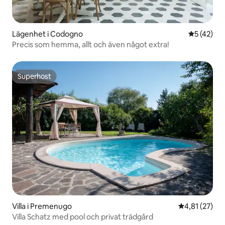
Lägenhet i Codogno
5 av 5 i g
5 (42)
Precis som hemma, allt och även något extra!
Superhost
Superhost
Villa i Premenugo
4,81 av 5 i g
4,81 (27)
Villa Schatz med pool och privat trädgård