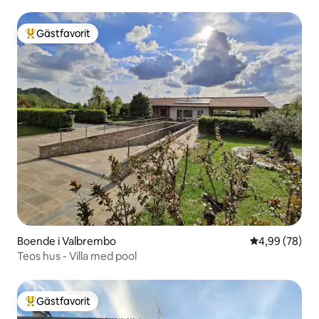
Gästfavorit
Populär gästfavorit
Boende i Valbrembo
4,99 av 5 i g
4,99 (78)
Teos hus - Villa med pool
Gästfavorit
Populär gästfavorit