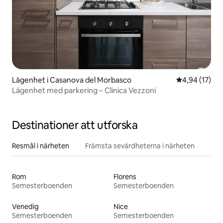
Lägenhet i Casanova del Morbasco
4,94 av 5 i g
4,94 (17)
Lägenhet med parkering – Clinica Vezzoni
Destinationer att utforska
Resmål i närheten
Främsta sevärdheterna i närheten
Rom
Florens
Semesterboenden
Semesterboenden
Venedig
Nice
Semesterboenden
Semesterboenden