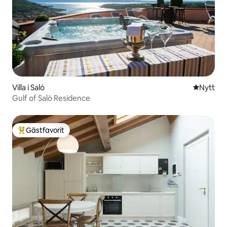
Villa i Salò
Nytt ställ
Nytt
Gulf of Salò Residence
Gästfavorit
Populär gästfavorit