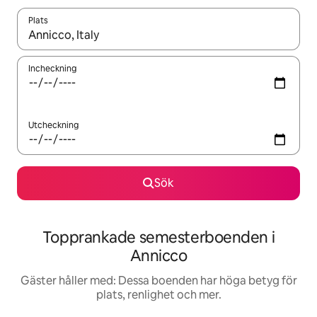
Plats
När resultaten är tillgängliga kan du navigera med upp- och ned
Incheckning
Utcheckning
Sök
Topprankade semesterboenden i
Annicco
Gäster håller med: Dessa boenden har höga betyg för
plats, renlighet och mer.