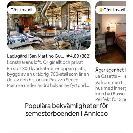
Gästfavorit
Gästfavorit
Gästfavorit
Populär gästfavor
Ladugård i San Martino Gus
4,89 av 5 i genomsnittligt bety
4,89 (382)
nago
konstnärens loft. Originellt och privat
En stor 300 kvadratmeter öppen plats,
Ägarlägenhet i Sa
byggd av en uråldrig '700-stall som är en
La Casetta – Hemg
del av den historiska Palazzo Secco
Välkommen till La 
Pastore under andra halvan av fyrtonde
hus med innergård 
århundradet. Loft med stora fönster
lugn by i Basso L
med utsikt över verandan (300 kvm) och
Perfekt för 3 pers
parken inhägnad av gamla väggar. Jag
Populära bekvämligheter för
utrustat kök, ett
har passionerat möblerat det genom att
bäddsoffa, ett s
semesterboenden i Annicco
skapa en blandning av olika epoker, vilket
ett badrum, Wi-Fi 
får en original, mysig och bekväm stil. Ett
Nära till alla nöd
utrymme är avsiktligt under tiden !
– perfekt för en e
Perfekt om du gillar den verkliga