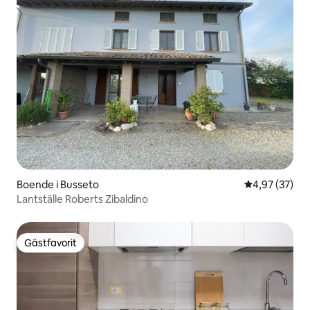
Boende i Busseto
4,97 av 5 i g
4,97 (37)
Lantställe Roberts Zibaldino
Gästfavorit
Gästfavorit