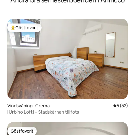
Andra bra semesterboenden i Annicco
Gästfavorit
Populär gästfavorit
Vindsvåning i Crema
5 av 5 i g
5 (52)
[Urbino Loft] – Stadskärnan till fots
Gästfavorit
Gästfavorit