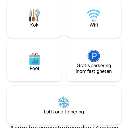
vistelse. Huset är 
Lombard landsbygden. Jag har bott här
ett bebott utrymm
sedan 1995.
interagerar med d
gör vistelsen till e
också.
Kök
Wifi
Gratis parkering
Pool
inom fastigheten
Luftkonditionering