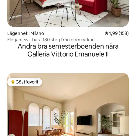
Lägenhet i Milano
4,99 av 5 i ge
4,99 (158)
Elegant svit bara 180 steg från domkyrkan
Andra bra semesterboenden nära
Galleria Vittorio Emanuele II
Gästfavorit
Populär gästfavorit