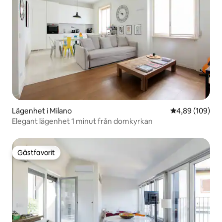
Lägenhet i Milano
4,89 av 5 i ge
4,89 (109)
Elegant lägenhet 1 minut från domkyrkan
Gästfavorit
Gästfavorit