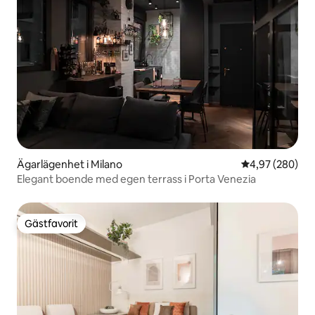
Ägarlägenhet i Milano
4,97 av 5 i ge
4,97 (280)
Elegant boende med egen terrass i Porta Venezia
Gästfavorit
Gästfavorit