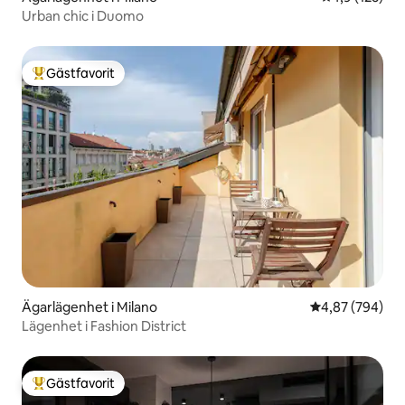
Urban chic i Duomo
Gästfavorit
Populär gästfavorit
Ägarlägenhet i Milano
4,87 av 5 i ge
4,87 (794)
Lägenhet i Fashion District
Gästfavorit
Populär gästfavorit