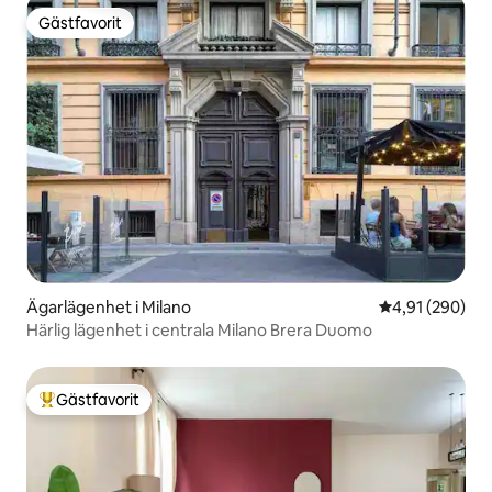
Gästfavorit
Gästfavorit
Ägarlägenhet i Milano
4,91 av 5 i ge
4,91 (290)
Härlig lägenhet i centrala Milano Brera Duomo
Gästfavorit
Populär gästfavorit