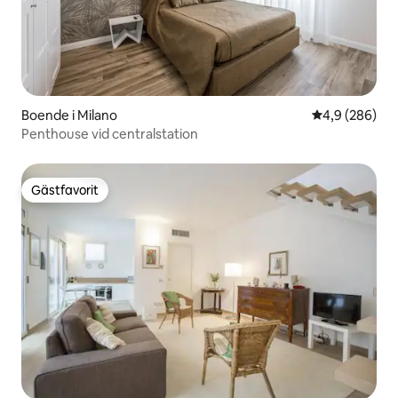
Boende i Milano
4,9 av 5 i ge
4,9 (286)
Penthouse vid centralstation
Gästfavorit
Gästfavorit