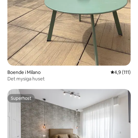
Boende i Milano
4,9 av 5 i g
4,9 (111)
Det mysiga huset
Superhost
Superhost