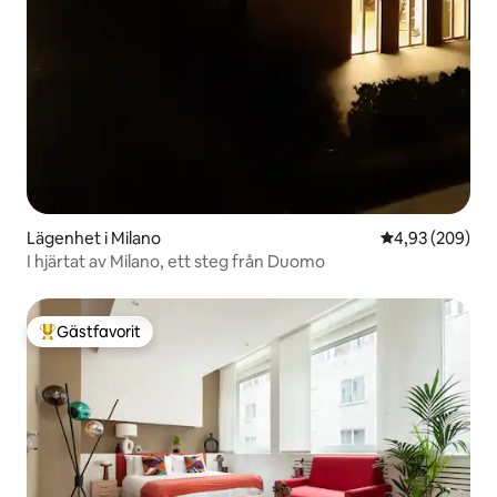
Lägenhet i Milano
4,93 av 5 i ge
4,93 (209)
I hjärtat av Milano, ett steg från Duomo
Gästfavorit
Populär gästfavorit