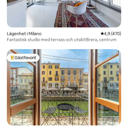
Lägenhet i Milano
4,9 av 5 i ge
4,9 (470)
Fantastisk studio med terrass och utsikt!Brera, centrum
Gästfavorit
Populär gästfavorit