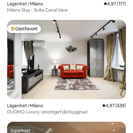
Lägenhet i Milano
4,97 av 5 i ge
4,97 (117)
Milano Stay - Suite Canal View
Gästfavorit
Populär gästfavorit
Lägenhet i Milano
4,97 av 5 i ge
4,97 (539)
DUOMO Luxury i prestigefylld byggnad
Superhost