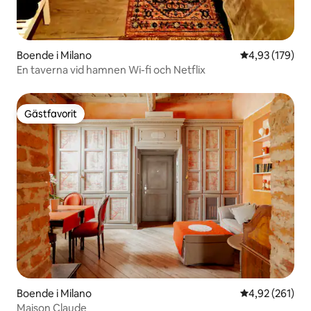
Boende i Milano
4,93 av 5 i ge
4,93 (179)
En taverna vid hamnen Wi-fi och Netflix
Gästfavorit
Gästfavorit
Boende i Milano
4,92 av 5 i ge
4,92 (261)
Maison Claude