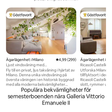
Gästfavorit
Gästfavorit
Populär gästfavorit
Populär gästfavor
Ägarlägenhet i Milano
4,99 av 5 i genomsnittligt bety
4,99 (299)
Ägarlägenhet i Mi
Ljust vindsvåning med
Ricasoli Castello 
luftkonditionering, centralt och fridfullt
Fly till en privat, ljus takvåning i hjärtat av
Utforska Milano fr
Milano. Denna unika vindsvåning på
tillflyktsort i den 
översta våningen i en historisk byggnad
Ricasoli Castello, 
med alla moderna bekvämligheter
slott, rymmer upp t
Populära bekvämligheter för
erbjuder en lugn tillflyktsort för två i
Dubbelrum, stort 
hjärtat av staden. Här finns ett fullt
med TV, wi-fi och 
semesterboenden nära Galleria Vittorio
utrustat kök, ett dedikerat
samt alla de viktig
Emanuele II
bord/arbetsyta, ett hemmabiosystem
hushållsapparaterna. Beläget 1 k
med Sonos-ljud och två Daikin-
Duomo och 50 met