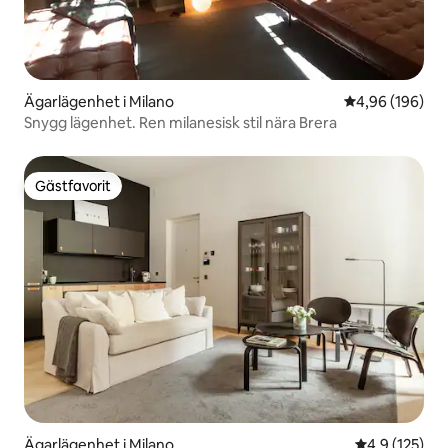
Ägarlägenhet i Milano
4,96 av 5 i ge
4,96 (196)
Snygg lägenhet. Ren milanesisk stil nära Brera
Gästfavorit
Gästfavorit
Ägarlägenhet i Milano
4,9 av 5 i ge
4,9 (125)