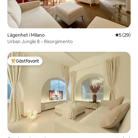
Lägenhet i Milano
5 av 5 i g
5 (29)
Urban Jungle 8 – Risorgimento
Gästfavorit
Populär gästfavorit