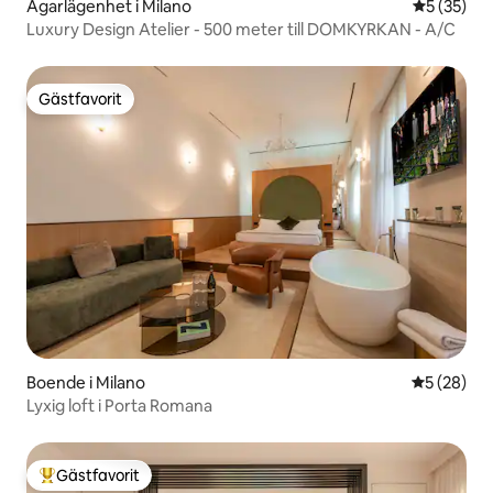
Ägarlägenhet i Milano
5 av 5 i g
5 (35)
Luxury Design Atelier - 500 meter till DOMKYRKAN - A/C
Gästfavorit
Gästfavorit
Boende i Milano
5 av 5 i g
5 (28)
Lyxig loft i Porta Romana
Gästfavorit
Populär gästfavorit