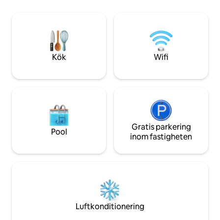
luftkonditioneringsenheter. Beläget
tunnelbanestatione
bara 2 minuters promenad från Cadorna
perfekta utgångsp
station, med Duomo och Sforza slott i
utforska staden, 
närheten. Njut av sömlös
oöverträffad viste
självincheckning för en helt oberoende
perfekt kombinatio
stadssemester.
och bekvämlighet
Kök
Wifi
Gratis parkering
Pool
inom fastigheten
Luftkonditionering