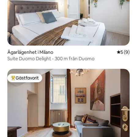
Ägarlägenhet i Milano
5 av 5 i 
5 (9)
Suite Duomo Delight - 300 m från Duomo
Gästfavorit
Populär gästfavorit