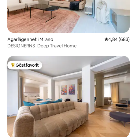
Ägarlägenhet i Milano
4,84 av 5 i ge
4,84 (683)
DESIGNERNS_Deep Travel Home
Gästfavorit
Populär gästfavorit