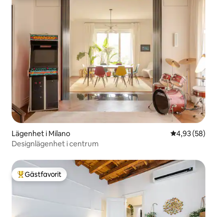
Lägenhet i Milano
4,93 av 5 i g
4,93 (58)
Designlägenhet i centrum
Gästfavorit
Populär gästfavorit