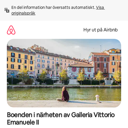
Hoppa
En del information har översatts automatiskt. 
Visa 
till
originalspråk
innehåll
Hyr ut på Airbnb
Boenden i närheten av Galleria Vittorio
Emanuele II