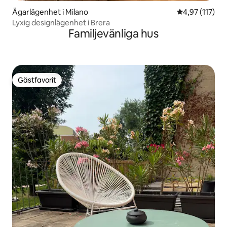
Ägarlägenhet i Milano
4,97 av 5 i ge
4,97 (117)
Lyxig designlägenhet i Brera
Familjevänliga hus
Gästfavorit
Gästfavorit