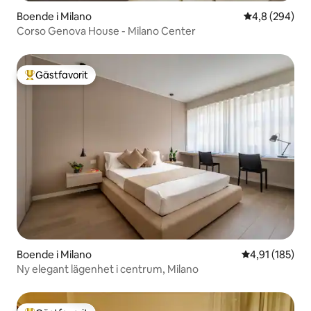
Boende i Milano
4,8 av 5 i ge
4,8 (294)
Corso Genova House - Milano Center
Gästfavorit
Populär gästfavorit
Boende i Milano
4,91 av 5 i ge
4,91 (185)
Ny elegant lägenhet i centrum, Milano