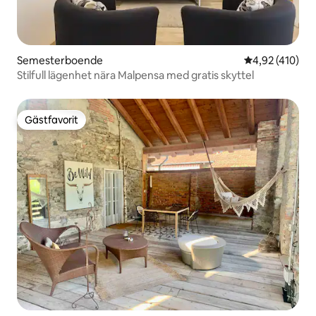
Semesterboende
4,92 av 5 i ge
4,92 (410)
Stilfull lägenhet nära Malpensa med gratis skyttel
Gästfavorit
Gästfavorit