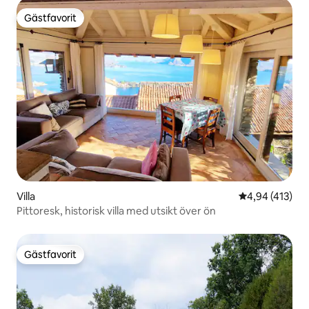
Gästfavorit
Gästfavorit
Villa
4,94 av 5 i ge
4,94 (413)
Pittoresk, historisk villa med utsikt över ön
Gästfavorit
Gästfavorit