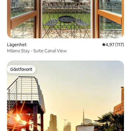
Lägenhet
4,97 av 5 i ge
4,97 (117)
Milano Stay - Suite Canal View
Gästfavorit
Gästfavorit