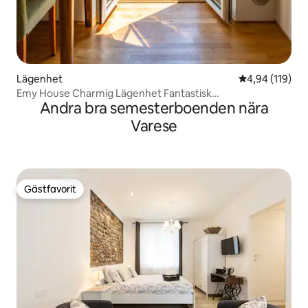
Lägenhet
4,94 av 5 i ge
4,94 (119)
Emy House Charmig Lägenhet Fantastisk
Andra bra semesterboenden nära
utsikt/Balkong/AC
Varese
Gästfavorit
Gästfavorit