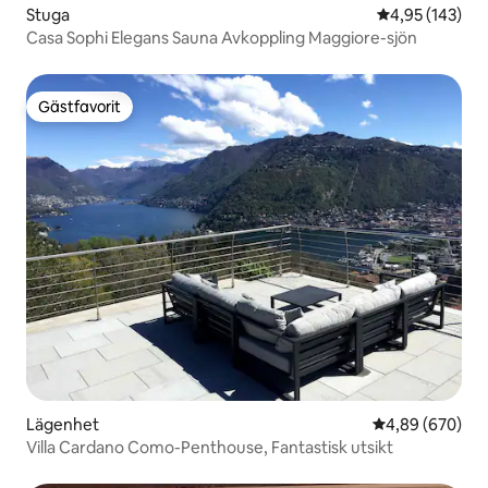
Stuga
4,95 av 5 i ge
4,95 (143)
Casa Sophi Elegans Sauna Avkoppling Maggiore-sjön
Gästfavorit
Gästfavorit
Lägenhet
4,89 av 5 i ge
4,89 (670)
Villa Cardano Como-Penthouse, Fantastisk utsikt