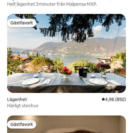
Helt lägenhet 3 minuter från Malpensa MXP.
Gästfavorit
Gästfavorit
Lägenhet
4,96 av 5 i ge
4,96 (850)
Härligt stenhus
Gästfavorit
Gästfavorit