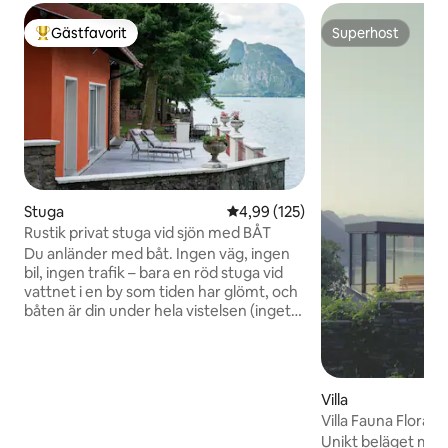
Gästfavorit
Superhost
Populär gästfavorit
Superhost
Stuga
4,99 av 5 i genomsnittligt bet
4,99 (125)
Rustik privat stuga vid sjön med BÅT
Du anländer med båt. Ingen väg, ingen
bil, ingen trafik – bara en röd stuga vid
vattnet i en by som tiden har glömt, och
båten är din under hela vistelsen (inget
körkort behövs). Två sovrum, en öppen
spis, en täckt terrass över sjön och en
trädgård med gamla träd, en vedeldad
pizzaugn och grillplats. Kajak och
Villa
paddelbräda ingår. En fullständig
Villa Fauna Flora L
genomgång vid ankomsten, och vi är ett
HELT NY
Unikt beläget mitt
meddelande bort om du behöver något.