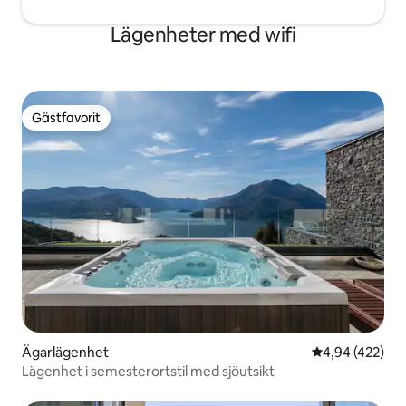
Lägenheter med wifi
Gästfavorit
Gästfavorit
Ägarlägenhet
4,94 av 5 i ge
4,94 (422)
Lägenhet i semesterortstil med sjöutsikt