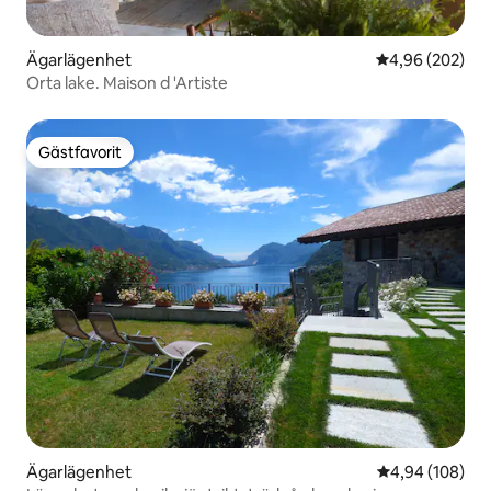
Ägarlägenhet
4,96 av 5 i ge
4,96 (202)
Orta lake. Maison d 'Artiste
Gästfavorit
Gästfavorit
Ägarlägenhet
4,94 av 5 i ge
4,94 (108)