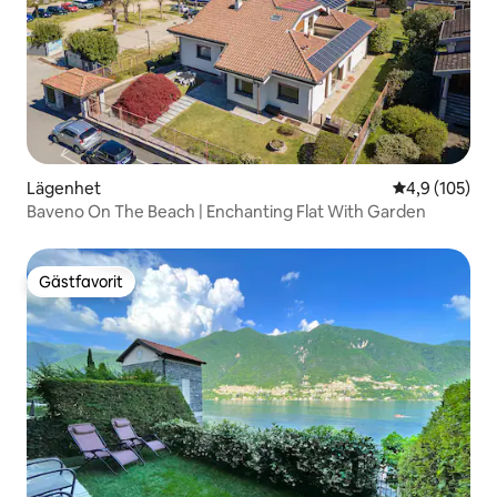
Lägenhet
4,9 av 5 i ge
4,9 (105)
Baveno On The Beach | Enchanting Flat With Garden
Gästfavorit
Gästfavorit