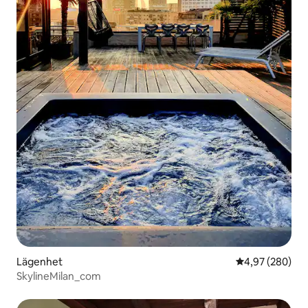
Lägenhet
4,97 av 5 i ge
4,97 (280)
SkylineMilan_com