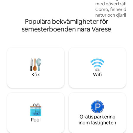
med oöverträffad sj
Detta är inte en semesteranläggning.
Como, finner du l
Det är sjön, din egen båt och din egen
natur och djurliv.
takt.
Populära bekvämligheter för
2022, på ett moder
kommer att ge dig
semesterboenden nära Varese
för perfekta seme
medeltida Molina 
regionala restaur
förtrolla dig, priv
begäran, Como oc
nära,.. Vi välkomna
vistelse på Lago d
Kök
Wifi
Gratis parkering
Pool
inom fastigheten