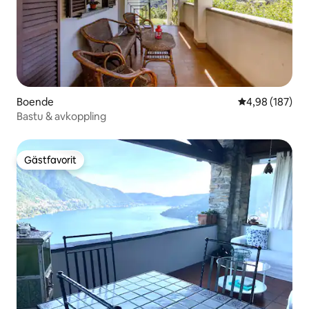
Boende
4,98 av 5 i ge
4,98 (187)
Bastu & avkoppling
Gästfavorit
Gästfavorit