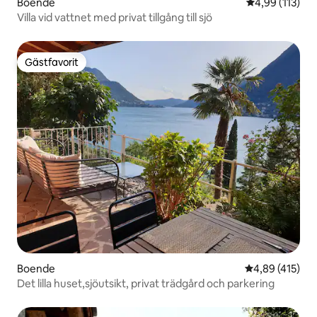
Boende
4,99 av 5 i ge
4,99 (113)
Villa vid vattnet med privat tillgång till sjö
Gästfavorit
Gästfavorit
Boende
4,89 av 5 i ge
4,89 (415)
Det lilla huset,sjöutsikt, privat trädgård och parkering