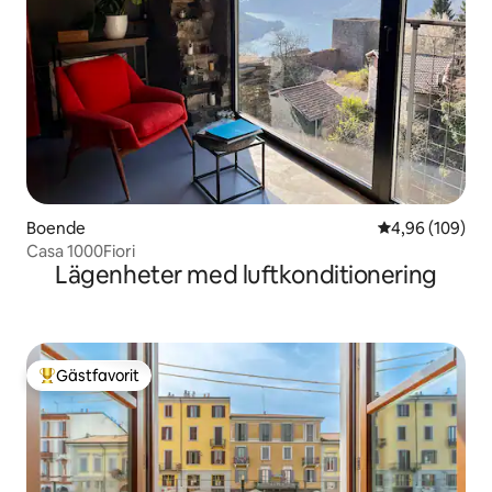
Boende
4,96 av 5 i ge
4,96 (109)
Casa 1000Fiori
Lägenheter med luftkonditionering
Gästfavorit
Populär gästfavorit