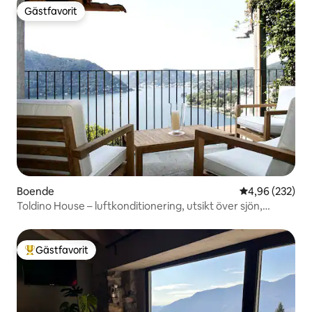
Gästfavorit
Gästfavorit
Boende
4,96 av 5 i ge
4,96 (232)
Toldino House – luftkonditionering, utsikt över sjön,
miljövänligt
Gästfavorit
Populär gästfavorit