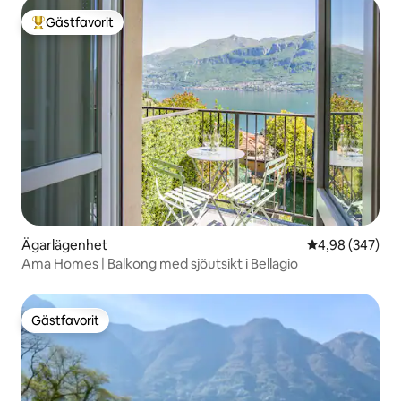
Gästfavorit
Populär gästfavorit
Ägarlägenhet
4,98 av 5 i ge
4,98 (347)
Ama Homes | Balkong med sjöutsikt i Bellagio
Gästfavorit
Gästfavorit