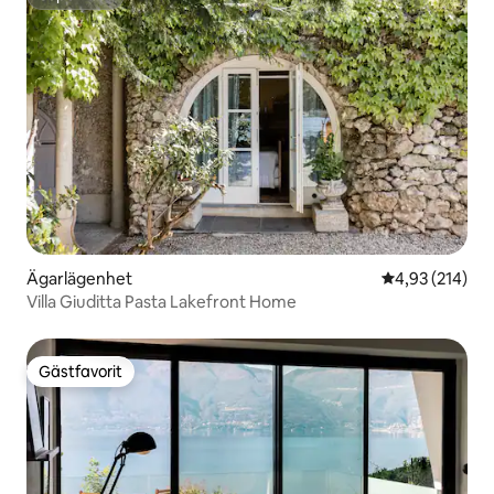
Superhost
Ägarlägenhet
4,93 av 5 i ge
4,93 (214)
Villa Giuditta Pasta Lakefront Home
Gästfavorit
Gästfavorit