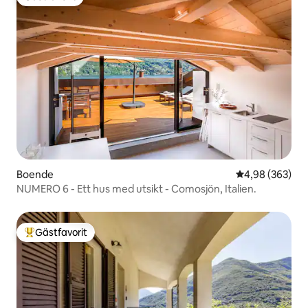
Gästfavorit
Boende
4,98 av 5 i ge
4,98 (363)
NUMERO 6 - Ett hus med utsikt - Comosjön, Italien.
Gästfavorit
Populär gästfavorit