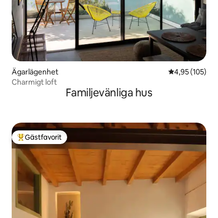
Ägarlägenhet
4,95 av 5 i ge
4,95 (105)
Charmigt loft
Familjevänliga hus
Gästfavorit
Populär gästfavorit