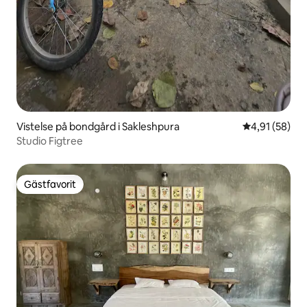
Vistelse på bondgård i Sakleshpura
4,91 av 5 i g
4,91 (58)
Studio Figtree
Gästfavorit
Gästfavorit