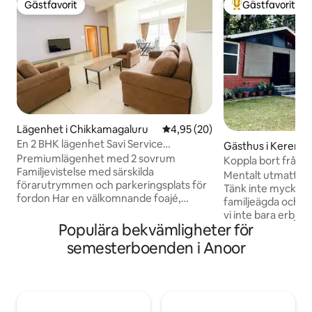
Gästfavorit
Gästfavorit
Gästfavorit
Populär gästfavor
Lägenhet i Chikkamagaluru
4,95 av 5 i genomsnittligt bet
4,95 (20)
En 2 BHK lägenhet Savi Service
Gästhus i Kerema
Apartment chikmagalur
Premiumlägenhet med 2 sovrum
Koppla bort från s
Familjevistelse med särskilda
inre friden
Mentalt utmattad? 
förarutrymmen och parkeringsplats för
Tänk inte mycket, k
fordon Har en välkomnande foajé,
familjeägda och dr
separat vardagsrum och matplats, och
vi inte bara erbjud
en egen balkong, två luftkonditionerade
Populära bekvämligheter för
bekvämligheter so
sovrum Unikt utrustat med 3 badrum
om parkering, varm
semesterboenden i Anoor
och kök med förrådsutrymme.
underhållna bosta
Arbetsredo: Inkluderar ett dedikerat
lägger också till e
skrivbord i en lugn miljö. Tjänster och
familjegästfrihet
säkerhet: Erbjuder daglig städning och
med föremål som o
dedikerad nattsäkerhet.
kommer från våra 