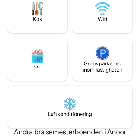
Grundläggande: Garanterat varmvatten
är inte bara en vis
dygnet runt och full reservström. Gratis
upplevelse av hur 
wifi.
Chikmagalur känn
Kök
Wifi
Gratis parkering
Pool
inom fastigheten
Luftkonditionering
Andra bra semesterboenden i Anoor