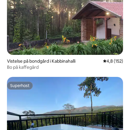
Vistelse på bondgård i Kabbinahalli
4,8 av 5 i ge
4,8 (152)
Bo på kaffegård
Superhost
Superhost