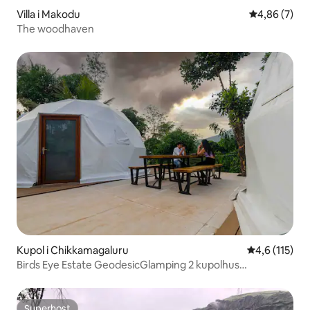
Villa i Makodu
4,86 av 5 i 
4,86 (7)
The woodhaven
Kupol i Chikkamagaluru
4,6 av 5 i g
4,6 (115)
Birds Eye Estate GeodesicGlamping 2 kupolhus
tillsammans
Superhost