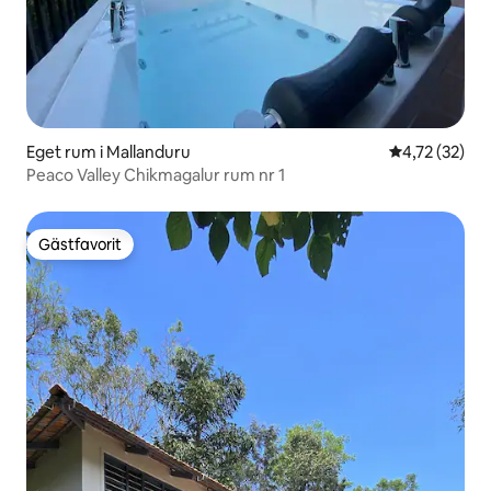
Eget rum i Mallanduru
4,72 av 5 i g
4,72 (32)
Peaco Valley Chikmagalur rum nr 1
Gästfavorit
Gästfavorit