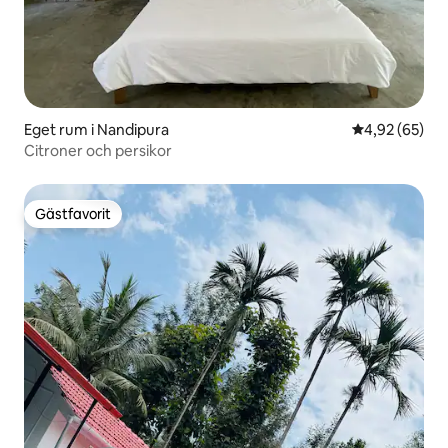
Eget rum i Nandipura
4,92 av 5 i g
4,92 (65)
Citroner och persikor
Gästfavorit
Gästfavorit