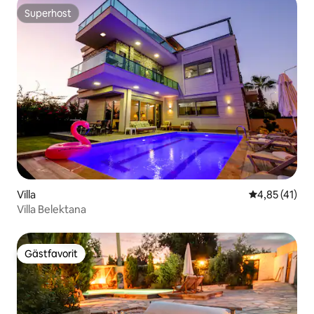
Superhost
Superhost
Villa
4,85 av 5 i g
4,85 (41)
Villa Belektana
Gästfavorit
Gästfavorit