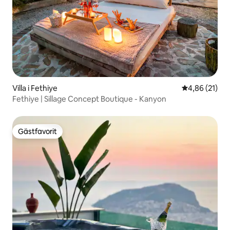
Villa i Fethiye
4,86 av 5 i g
4,86 (21)
Fethiye | Sillage Concept Boutique - Kanyon
Gästfavorit
Gästfavorit