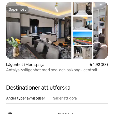
Superhost
Superhost
Lägenhet i Muratpaşa
4,92 av 5 i g
4,92 (88)
Antalya lyxlägenhet med pool och balkong - centralt
Destinationer att utforska
Andra typer av vistelser
Saker att göra