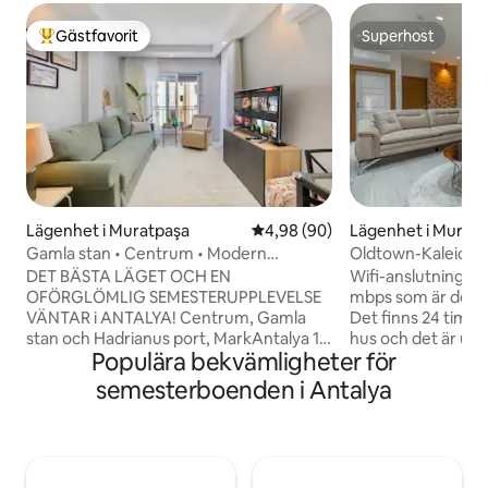
Gästfavorit
Superhost
Populär gästfavorit
Superhost
Lägenhet i Muratpaşa
4,98 av 5 i genomsnittligt bet
4,98 (90)
Lägenhet i Murat
Gamla stan • Centrum • Modern
Oldtown-Kaleici mes
lägenhet • Snabbt wifi
DET BÄSTA LÄGET OCH EN
Wifi-anslutningsha
OFÖRGLÖMLIG SEMESTERUPPLEVELSE
mbps som är den ö
VÄNTAR i ANTALYA! Centrum, Gamla
Det finns 24 timma
stan och Hadrianus port, MarkAntalya 10
hus och det är ut
Populära bekvämligheter för
minuters promenad 🌊Konyaalti-
vardagsrum. Soffan
stranden 15 min, Lara-stranden 20 min.
vardagsrummet. De
semesterboenden i Antalya
✈️Flygplats 20 min 🏡Modern och
luftkonditionerin
minimal lägenhet med enkel
Det är 2 minuter g
självincheckning •Högteknologiska
historiska platser 
bekvämligheter, Smart-TV, nya
oldtown. Den vär
luftkonditioneringsapparater, fullt
Beach ligger 5 min