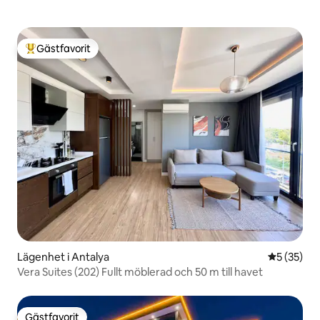
Gästfavorit
Populär gästfavorit
Lägenhet i Antalya
5 av 5 i g
5 (35)
Vera Suites (202) Fullt möblerad och 50 m till havet
Gästfavorit