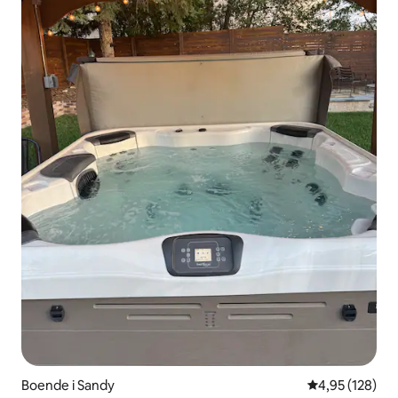
Boende i Sandy
4,95 av 5 i ge
4,95 (128)