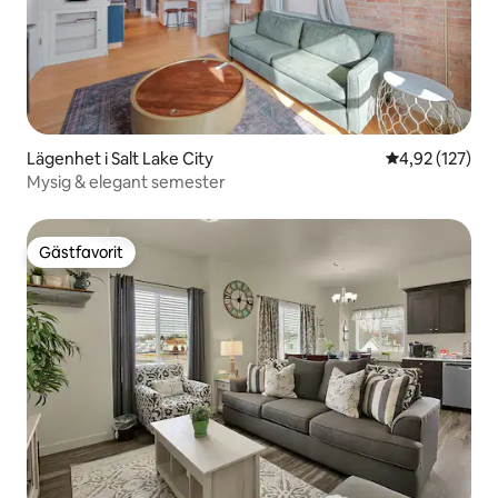
Lägenhet i Salt Lake City
4,92 av 5 i ge
4,92 (127)
Mysig & elegant semester
Gästfavorit
Gästfavorit