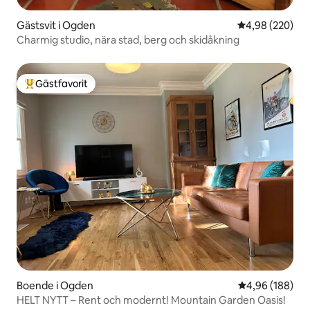
Gästsvit i Ogden
4,98 av 5 i ge
4,98 (220)
Charmig studio, nära stad, berg och skidåkning
Gästfavorit
Populär gästfavorit
Boende i Ogden
4,96 av 5 i ge
4,96 (188)
HELT NYTT – Rent och modernt! Mountain Garden Oasis!