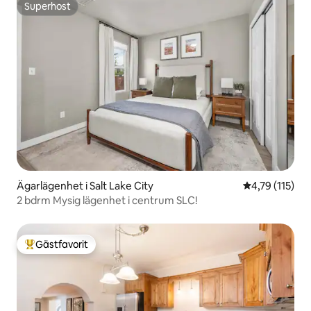
Superhost
Superhost
Ägarlägenhet i Salt Lake City
4,79 av 5 i g
4,79 (115)
2 bdrm Mysig lägenhet i centrum SLC!
Gästfavorit
Populär gästfavorit