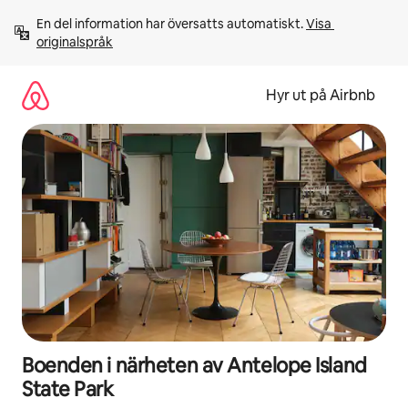
Hoppa
En del information har översatts automatiskt. 
Visa 
till
originalspråk
innehåll
Hyr ut på Airbnb
Boenden i närheten av Antelope Island
State Park