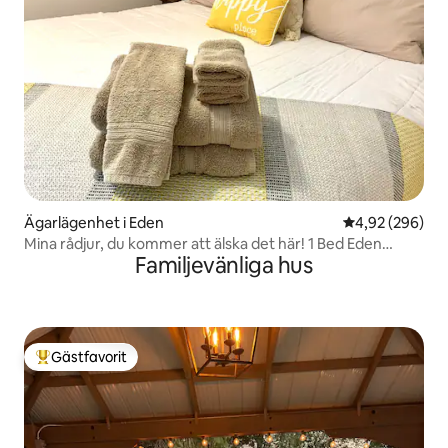
Ägarlägenhet i Eden
4,92 av 5 i ge
4,92 (296)
Mina rådjur, du kommer att älska det här! 1 Bed Eden
Familjevänliga hus
condo.
Gästfavorit
Populär gästfavorit