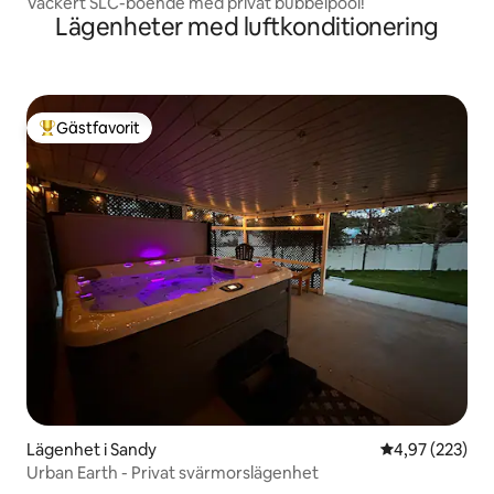
Vackert SLC-boende med privat bubbelpool!
Lägenheter med luftkonditionering
Gästfavorit
Populär gästfavorit
Lägenhet i Sandy
4,97 av 5 i ge
4,97 (223)
Urban Earth - Privat svärmorslägenhet