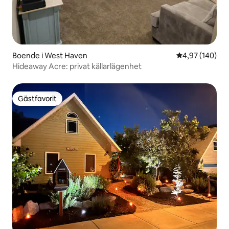
Boende i West Haven
4,97 av 5 i ge
4,97 (140)
Hideaway Acre: privat källarlägenhet
Gästfavorit
Gästfavorit