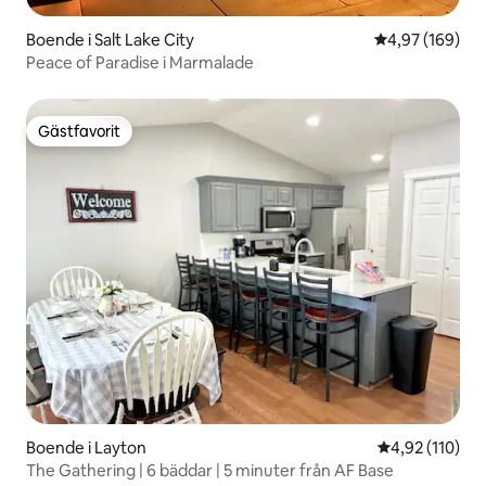
Boende i Salt Lake City
4,97 av 5 i ge
4,97 (169)
Peace of Paradise i Marmalade
Gästfavorit
Gästfavorit
Boende i Layton
4,92 av 5 i ge
4,92 (110)
The Gathering | 6 bäddar | 5 minuter från AF Base