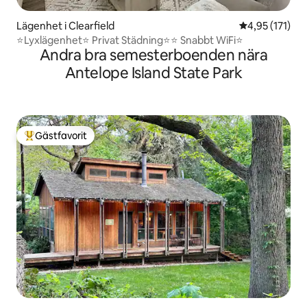
Lägenhet i Clearfield
4,95 av 5 i ge
4,95 (171)
⭐️Lyxlägenhet⭐️ Privat Städning⭐️⭐️ Snabbt WiFi⭐️
Andra bra semesterboenden nära
Antelope Island State Park
Gästfavorit
Populär gästfavorit