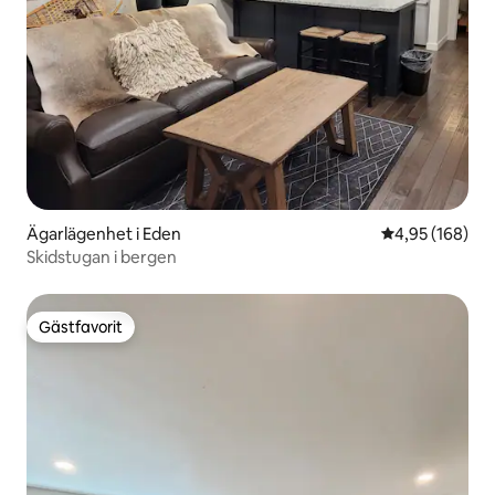
Ägarlägenhet i Eden
4,95 av 5 i ge
4,95 (168)
Skidstugan i bergen
Gästfavorit
Gästfavorit