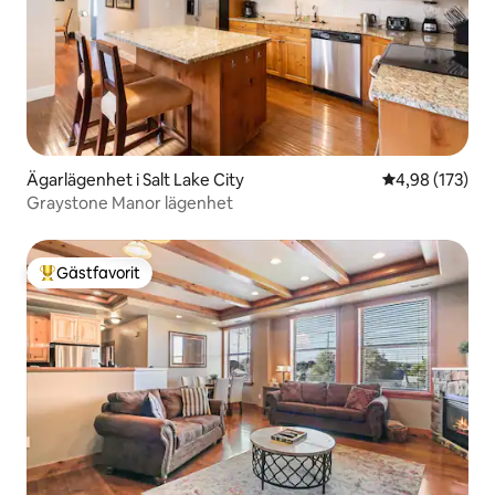
Ägarlägenhet i Salt Lake City
4,98 av 5 i ge
4,98 (173)
Graystone Manor lägenhet
Gästfavorit
Populär gästfavorit