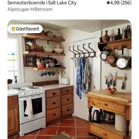
Semesterboende i Salt Lake City
4,98 av 5 i ge
4,98 (256)
Alpstugan Millstream
Gästfavorit
Populär gästfavorit