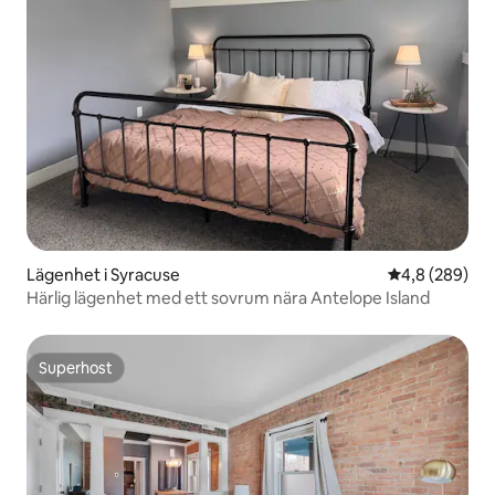
Lägenhet i Syracuse
4,8 av 5 i ge
4,8 (289)
Härlig lägenhet med ett sovrum nära Antelope Island
Superhost
Superhost