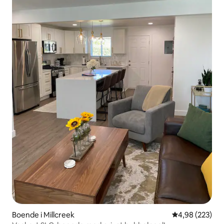
Boende i Millcreek
4,98 av 5 i ge
4,98 (223)