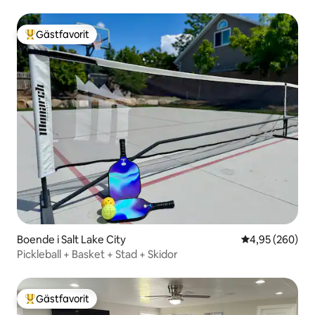
Gästfavorit
Populär gästfavorit
Boende i Salt Lake City
4,95 av 5 i ge
4,95 (260)
Pickleball + Basket + Stad + Skidor
Gästfavorit
Populär gästfavorit