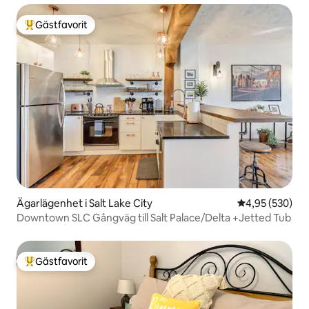
Gästfavorit
Populär gästfavorit
Ägarlägenhet i Salt Lake City
4,95 av 5 i ge
4,95 (530)
Downtown SLC Gångväg till Salt Palace/Delta +Jetted Tub
Gästfavorit
Populär gästfavorit