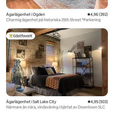
Ägarlägenhet i Ogden
4,96 av 5 i ge
4,96 (392)
Charmig lägenhet på historiska 25th Street *Parkering
Gästfavorit
Populär gästfavorit
Ägarlägenhet i Salt Lake City
4,95 av 5 i ge
4,95 (503)
Närmare än nära, vindsvåning i hjärtat av Downtown SLC