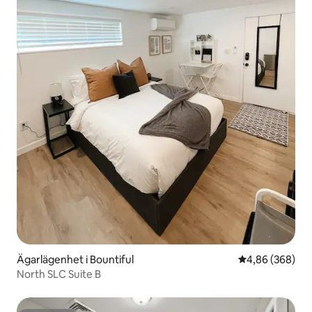
Ägarlägenhet i Bountiful
4,86 av 5 i ge
4,86 (368)
North SLC Suite B