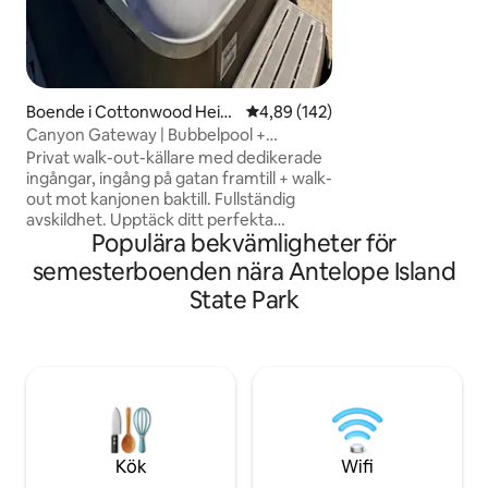
kreativa personer
gång i tiden hem ti
boutiquer och erb
vistelse som bland
med modern komfor
Boende i Cottonwood Heig
4,89 av 5 i genomsnittligt bety
4,89 (142)
hts
Canyon Gateway | Bubbelpool +
vandringar | Cottonwood
Privat walk-out-källare med dedikerade
ingångar, ingång på gatan framtill + walk-
out mot kanjonen baktill. Fullständig
avskildhet. Upptäck ditt perfekta
Populära bekvämligheter för
basläger vid foten av Little & Big
Cottonwood Canyons. Slappna av i en
semesterboenden nära Antelope Island
privat badtunna med panoramautsikt
State Park
över Salt Lake Valley, fräscha upp dig i en
kall pool och flyt i yogareservatet.
Perfekt för helig läkning, återhämtning,
avskildhet eller äventyr. Valfria guidade
vandringar (2/4/6–8 timmar) tillgängliga
– fråga efter priser. 3 queensize-sängar,
fullt utrustat kök, självständig
incheckning. Jordnära återhämtning
Kök
Wifi
börjar här.