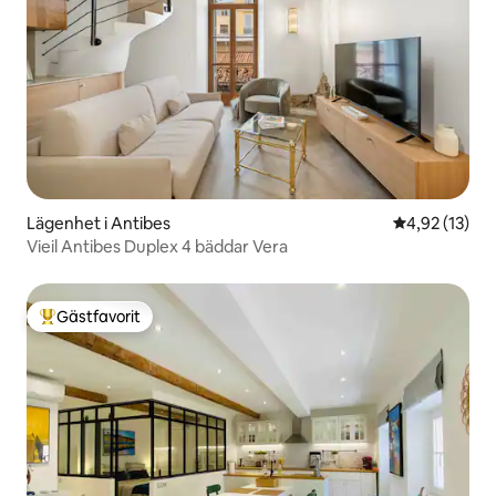
Lägenhet i Antibes
4,92 av 5 i g
4,92 (13)
Vieil Antibes Duplex 4 bäddar Vera
Gästfavorit
Populär gästfavorit