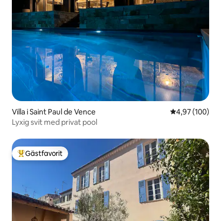
Villa i Saint Paul de Vence
4,97 av 5 i ge
4,97 (100)
Lyxig svit med privat pool
Gästfavorit
Populär gästfavorit