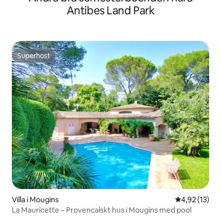
Antibes Land Park
Superhost
Superhost
Villa i Mougins
4,92 av 5 i g
4,92 (13)
La Mauricette – Provencalskt hus i Mougins med pool