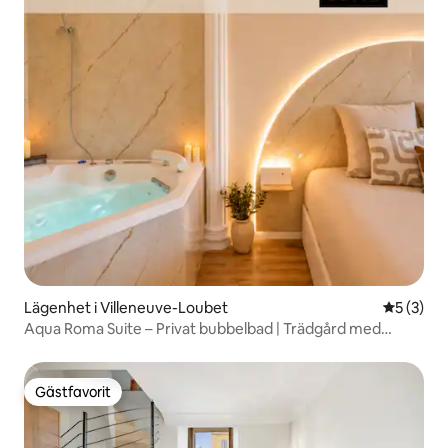
Lägenhet i Villeneuve-Loubet
5 av 5 i 
5 (3)
Aqua Roma Suite – Privat bubbelbad | Trädgård med
havsutsikt
Gästfavorit
Gästfavorit