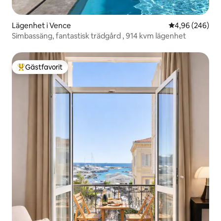
Lägenhet i Vence
4,96 av 5 i ge
4,96 (246)
Simbassäng, fantastisk trädgård , 914 kvm lägenhet
Gästfavorit
Populär gästfavorit