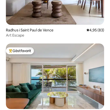
Radhus i Saint Paul de Vence
4,95 av 5 i g
4,95 (83)
Art Escape
Gästfavorit
Populär gästfavorit