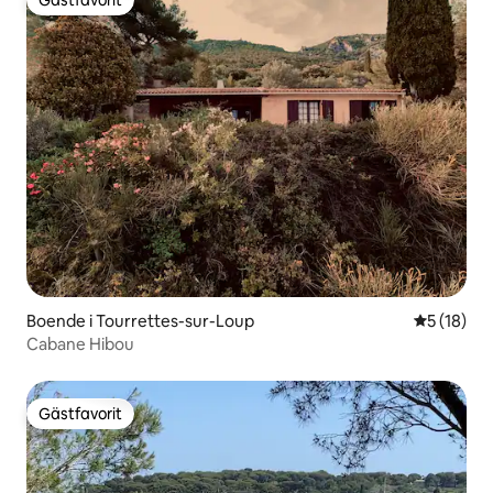
Gästfavorit
Boende i Tourrettes-sur-Loup
5 av 5 i g
5 (18)
Cabane Hibou
Gästfavorit
Gästfavorit