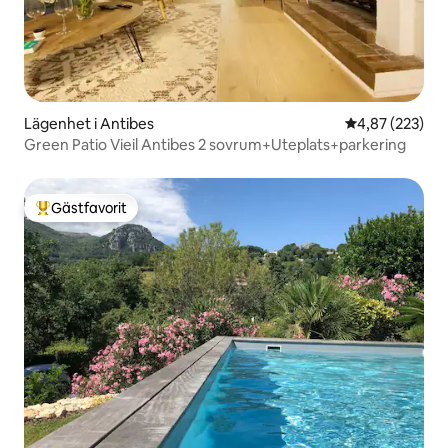
Lägenhet i Antibes
4,87 av 5 i ge
4,87 (223)
Green Patio Vieil Antibes 2 sovrum+Uteplats+parkering
Gästfavorit
Populär gästfavorit