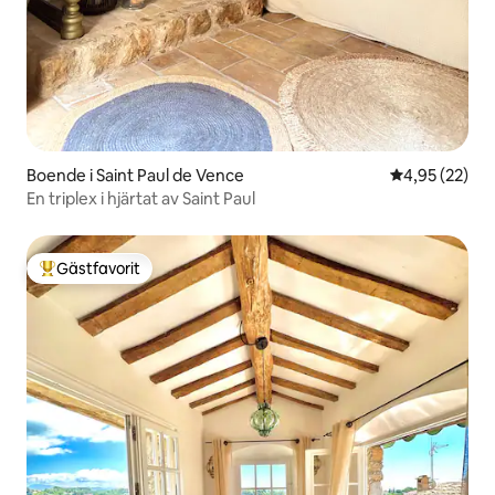
Boende i Saint Paul de Vence
4,95 av 5 i g
4,95 (22)
En triplex i hjärtat av Saint Paul
Gästfavorit
Populär gästfavorit