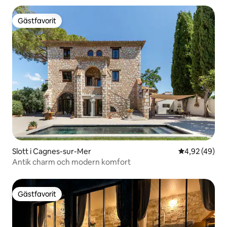
Gästfavorit
Gästfavorit
Slott i Cagnes-sur-Mer
4,92 av 5 i g
4,92 (49)
Antik charm och modern komfort
Gästfavorit
Gästfavorit