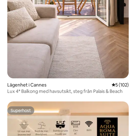
Lägenhet i Cannes
5 av 5 i ge
5 (102)
Lux 4* Balkong med havsutsikt, steg från Palais & Beach
Superhost
Superhost