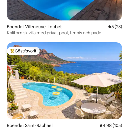
Boende i Villeneuve-Loubet
5 av 5 i g
5 (23)
Kalifornisk villa med privat pool, tennis och padel
Gästfavorit
Populär gästfavorit
Boende i Saint-Raphaël
4,98 av 5 i ge
4,98 (105)