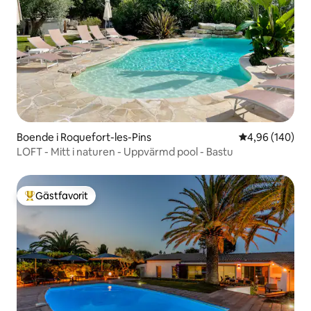
Boende i Roquefort-les-Pins
4,96 av 5 i ge
4,96 (140)
LOFT - Mitt i naturen - Uppvärmd pool - Bastu
Gästfavorit
Populär gästfavorit