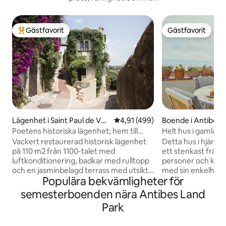
Gästfavorit
Gästfavorit
Populär gästfavorit
Gästfavorit
Lägenhet i Saint Paul de Ven
4,91 av 5 i genomsnittligt bet
4,91 (499)
Boende i Antibes
ce
Poetens historiska lägenhet; hem till
Helt hus i gamla A
Jacques Prevert
- luftkonditionerin
Vackert restaurerad historisk lägenhet
Detta hus i hjärta
på 110 m2 från 1100-talet med
ett stenkast från 
luftkonditionering, badkar med rulltopp
personer och komm
och en jasminbelagd terrass med utsikt
med sin enkelhet
Populära bekvämligheter för
över havet och bergen i hjärtat av en
charm. Dess terra
medeltida by som ägdes och beboddes
havet. Detta hus ä
semesterboenden nära Antibes Land
under 1940-talet av den legendariska
med en källarvåni
Park
franska poeten, författaren och
Köket på bottenvån
manusförfattaren Jacques Prévert.
utrustat, det för