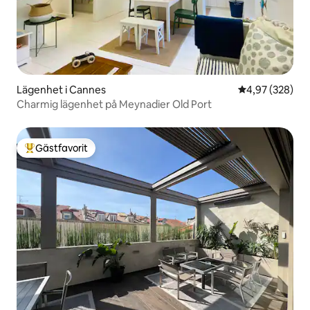
Lägenhet i Cannes
4,97 av 5 i ge
4,97 (328)
Charmig lägenhet på Meynadier Old Port
Gästfavorit
Populär gästfavorit