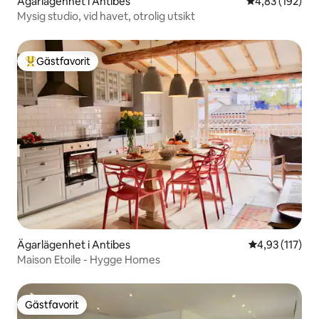
Ägarlägenhet i Antibes
4,83 av 5 i ge
4,83 (192)
Mysig studio, vid havet, otrolig utsikt
Gästfavorit
Populär gästfavorit
Ägarlägenhet i Antibes
4,93 av 5 i ge
4,93 (117)
Maison Etoile - Hygge Homes
Gästfavorit
Gästfavorit