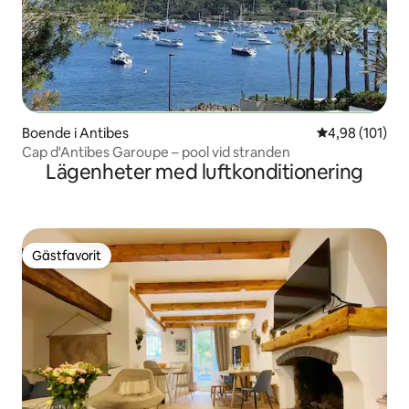
Boende i Antibes
4,98 av 5 i ge
4,98 (101)
Cap d'Antibes Garoupe – pool vid stranden
Lägenheter med luftkonditionering
Gästfavorit
Gästfavorit