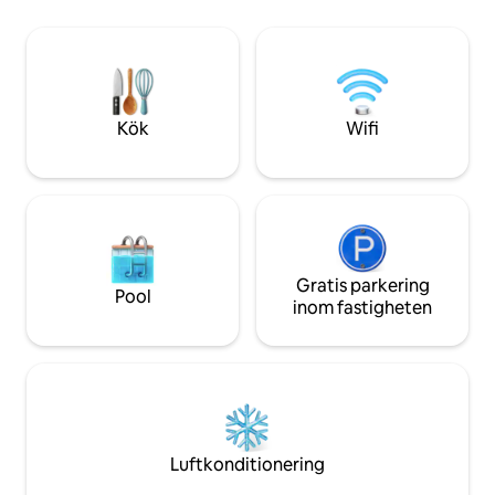
Regelbundet hyllat av Condé Nast
badrum på 1:a vån
Traveler som ett av de bästa Airbnb-
sovrum på 2:a vå
boendena i södra Frankrike och
badrum). Terrasse
presenterat på Remodelista – en välkänd
våningen. Luftkond
webbplats för design, arkitektur och
våningar (utom käl
inredning
Kök
Wifi
Gratis parkering
Pool
inom fastigheten
Luftkonditionering