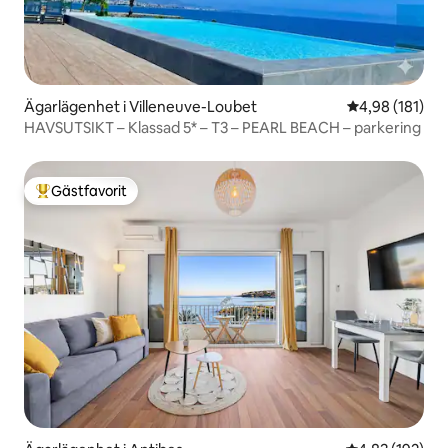
Ägarlägenhet i Villeneuve-Loubet
4,98 av 5 i ge
4,98 (181)
HAVSUTSIKT – Klassad 5* – T3 – PEARL BEACH – parkering
Gästfavorit
Populär gästfavorit