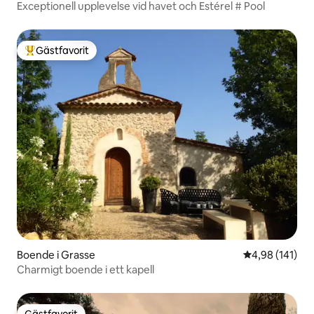
Exceptionell upplevelse vid havet och Estérel # Pool
Gästfavorit
Populär gästfavorit
Boende i Grasse
4,98 av 5 i ge
4,98 (141)
Charmigt boende i ett kapell
Gästfavorit