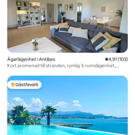
Ägarlägenhet i Antibes
4,91 av 5 i ge
4,91 (103)
Kort promenad till stranden, rymlig 3-rumslägenhet,
luftkonditionering
Gästfavorit
Populär gästfavorit