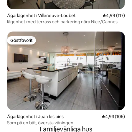
Ägarlägenhet i Villeneuve-Loubet
4,99 av 5 i ge
4,99 (117)
lägenhet med terrass och parkering nära Nice/Cannes
Gästfavorit
Gästfavorit
Ägarlägenhet i Juan les pins
4,93 av 5 i ge
4,93 (106)
Som på en båt, översta våningen
Familjevänliga hus