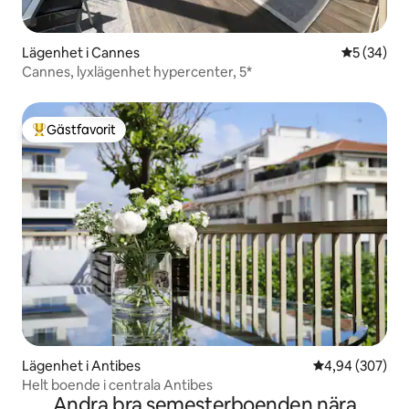
Lägenhet i Cannes
5 av 5 i g
5 (34)
Cannes, lyxlägenhet hypercenter, 5*
Gästfavorit
Populär gästfavorit
Lägenhet i Antibes
4,94 av 5 i ge
4,94 (307)
Helt boende i centrala Antibes
Andra bra semesterboenden nära