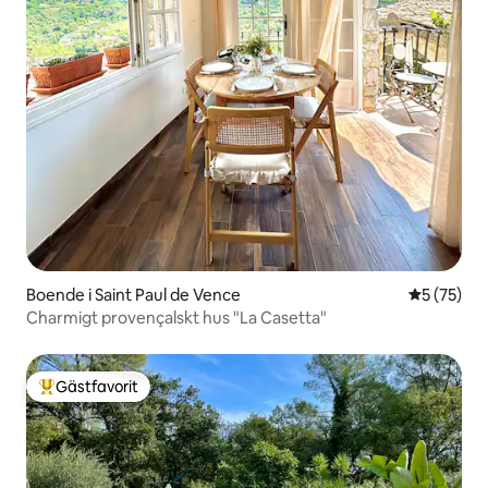
Boende i Saint Paul de Vence
5 av 5 i g
5 (75)
Charmigt provençalskt hus "La Casetta"
Gästfavorit
Populär gästfavorit