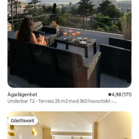
Ägarlägenhet
4,98 av 5 i ge
4,98 (171)
Underbar T2 - Terrass 25 m2 med 360 havsutsikt -
Luftkonditionering
Gästfavorit
Gästfavorit