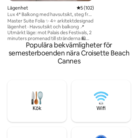
bara 300 meter frå
gör det till DEN pe
Lägenhet
5 av 5 i genomsnittligt bet
5 (102)
utforska denna ik
Lux 4* Balkong med havsutsikt, steg från
hisnande destinat
Palais & Beach
Master Suite Folia ✨ 4⭐ arkitektdesignad
franska rivieran.
lägenhet · Havsutsikt och balkong 📍
Utmärkt läge: mot Palais des Festivals, 2
minuters promenad till stränderna 🛍
Populära bekvämligheter för
Affärer och restauranger 1 minut 🛏️ 1
sovrum · Queen-säng bäddad, komfort
semesterboenden nära Croisette Beach
av hotellkvalitet + bäddsoffa 🛜 Fiber-Wi-
Cannes
Fi, smart-TV, Netflix, luftkonditionering
🍽️ Fullt utrustat kök (Nespresso), kaffe
och te 🛁 Sängkläder, handdukar, tvål
och schampo 🫧 Professionell städning
enligt hotellstandarder Självincheckning
🔑 dygnet runt ✔ Tidig incheckning och
sen utcheckning på begäran
Kök
Wifi