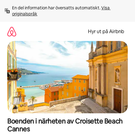
Hoppa
En del information har översatts automatiskt. 
Visa 
till
originalspråk
innehåll
Hyr ut på Airbnb
Boenden i närheten av Croisette Beach
Cannes