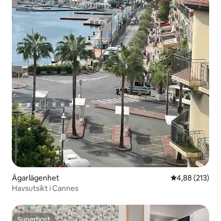
Ägarlägenhet
4,88 av 5 i ge
4,88 (213)
Havsutsikt i Cannes
Superhost