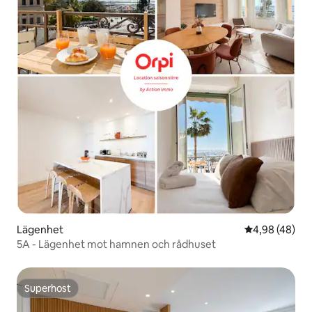
Lägenhet
4,98 av 5 i g
4,98 (48)
5A - Lägenhet mot hamnen och rådhuset
Superhost
Superhost