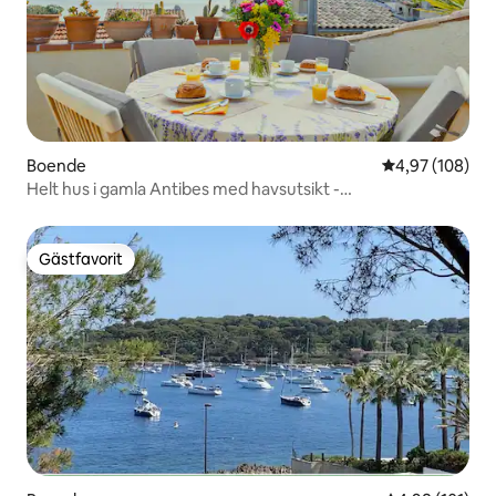
Boende
4,97 av 5 i ge
4,97 (108)
Helt hus i gamla Antibes med havsutsikt -
luftkonditionering/Wi-fi
Gästfavorit
Gästfavorit