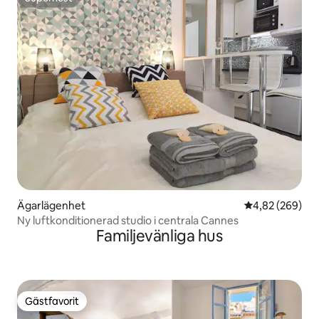
Superhost
Ägarlägenhet
4,82 av 5 i ge
4,82 (269)
Ny luftkonditionerad studio i centrala Cannes
Familjevänliga hus
Gästfavorit
Gästfavorit