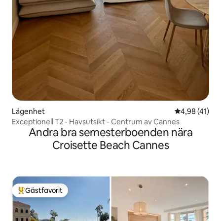
Lägenhet
4,98 av 5 i g
4,98 (41)
Exceptionell T2 - Havsutsikt - Centrum av Cannes
Andra bra semesterboenden nära
Croisette Beach Cannes
Gästfavorit
Populär gästfavorit