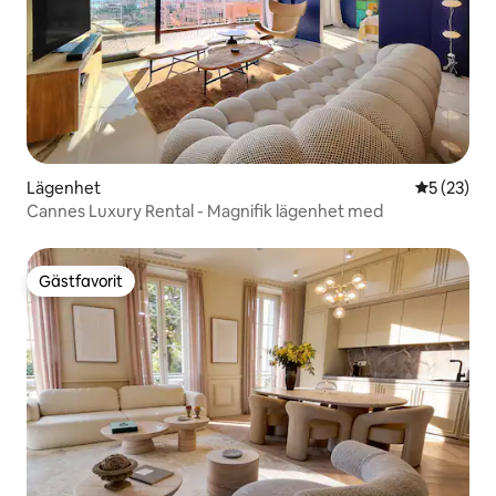
Lägenhet
5 av 5 i g
5 (23)
Cannes Luxury Rental - Magnifik lägenhet med
Gästfavorit
Gästfavorit