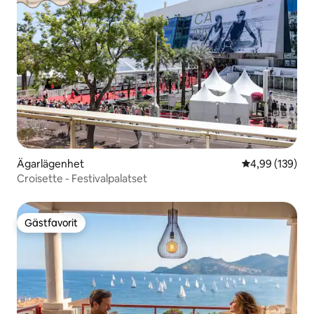
Ägarlägenhet
4,99 av 5 i ge
4,99 (139)
Croisette - Festivalpalatset
Gästfavorit
Gästfavorit