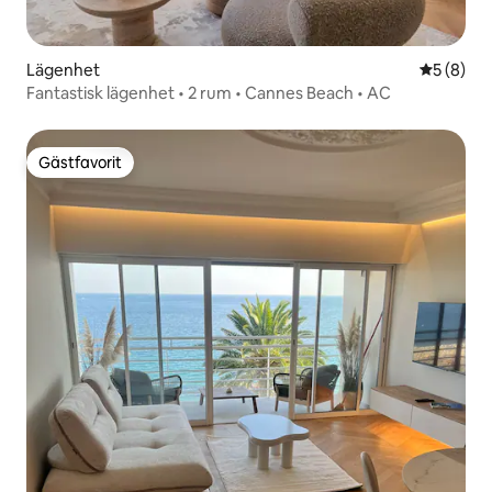
Lägenhet
5 av 5 i 
5 (8)
Fantastisk lägenhet • 2 rum • Cannes Beach • AC
Gästfavorit
Gästfavorit