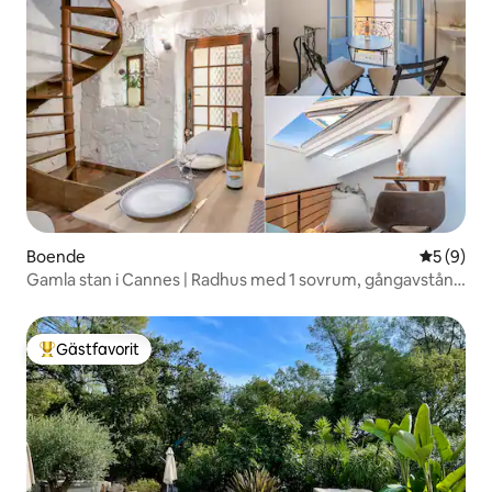
Boende
5 av 5 i 
5 (9)
Gamla stan i Cannes | Radhus med 1 sovrum, gångavstånd
till stranden
Gästfavorit
Populär gästfavorit