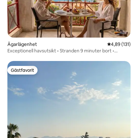
Ägarlägenhet
4,89 av 5 i ge
4,89 (131)
Exceptionell havsutsikt • Stranden 9 minuter bort •
Parkering och pool
Gästfavorit
Gästfavorit