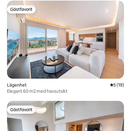
Gästfavorit
Gästfavorit
Lägenhet
5 av 5 i g
5 (19)
Elegant 60 m2 med havsutsikt
Gästfavorit
Gästfavorit