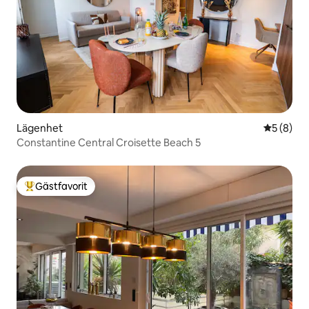
Lägenhet
5 av 5 i 
5 (8)
Constantine Central Croisette Beach 5
Gästfavorit
Populär gästfavorit