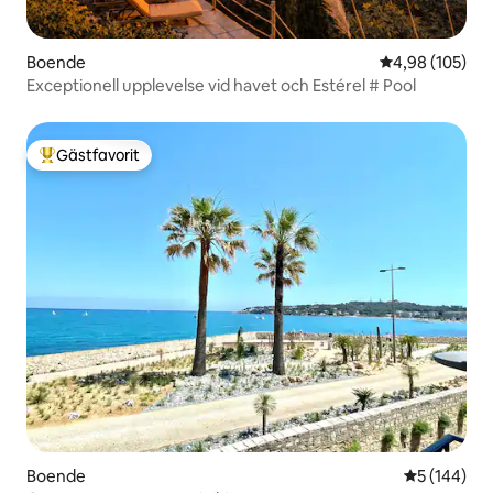
Boende
4,98 av 5 i ge
4,98 (105)
Exceptionell upplevelse vid havet och Estérel # Pool
Gästfavorit
Populär gästfavorit
Boende
5 av 5 i ge
5 (144)