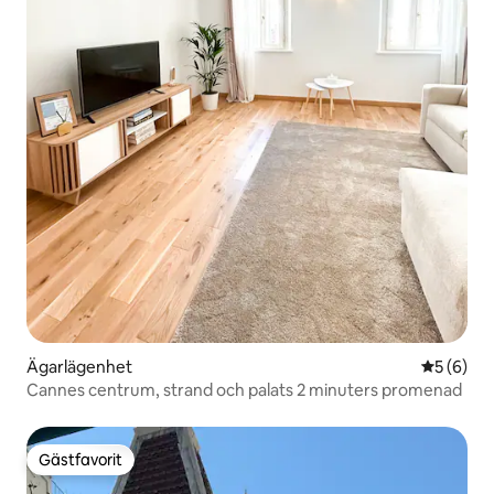
Ägarlägenhet
5 av 5 i 
5 (6)
Cannes centrum, strand och palats 2 minuters promenad
Gästfavorit
Gästfavorit