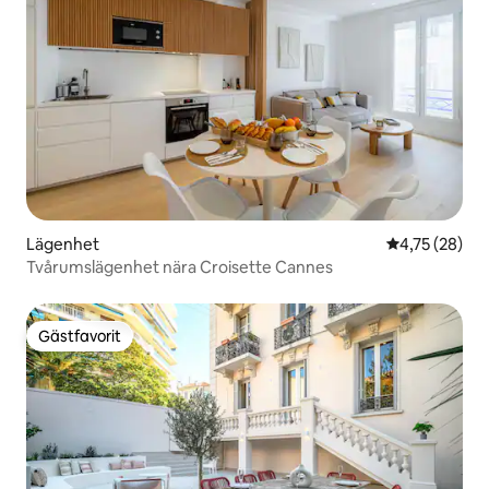
Lägenhet
4,75 av 5 i g
4,75 (28)
Tvårumslägenhet nära Croisette Cannes
Gästfavorit
Gästfavorit