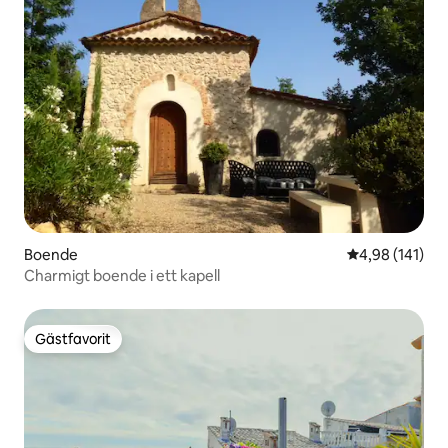
Boende
4,98 av 5 i ge
4,98 (141)
Charmigt boende i ett kapell
Gästfavorit
Gästfavorit