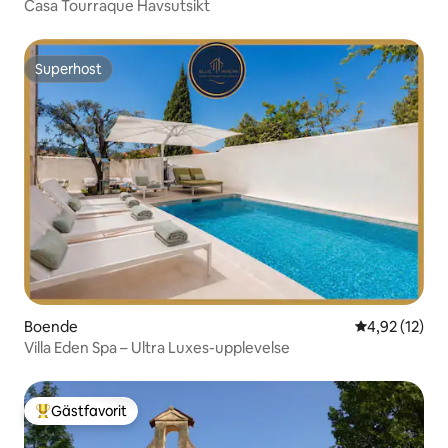
Casa Tourraque Havsutsikt
Superhost
Superhost
Boende
4,92 av 5 i g
4,92 (12)
Villa Eden Spa – Ultra Luxes-upplevelse
Gästfavorit
Populär gästfavorit