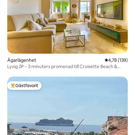
Ägarlägenhet
4,78 av 5 i ge
4,78 (139)
Lyxig 2P – 3 minuters promenad till Croisette Beach &
Palais
Gästfavorit
Populär gästfavorit