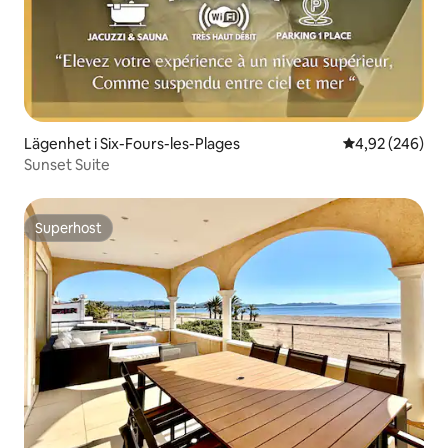
Lägenhet i Six-Fours-les-Plages
4,92 av 5 i ge
4,92 (246)
Sunset Suite
Superhost
Superhost