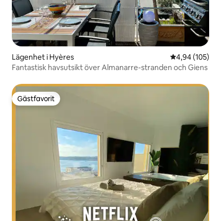
Lägenhet i Hyères
4,94 av 5 i ge
4,94 (105)
Fantastisk havsutsikt över Almanarre-stranden och Giens
Gästfavorit
Gästfavorit