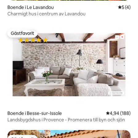
Boende i Le Lavandou
5 av 5 i 
5 (4)
Charmigt hus i centrum av Lavandou
Gästfavorit
Gästfavorit
Boende i Besse-sur-Issole
4,94 av 5 i ge
4,94 (188)
Landsbygdshus i Provence - Promenera till byn och sjön