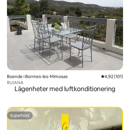
Boende i Bormes-les-Mimosas
4,92 av 5 i ge
4,92 (101)
RUIANA
Lägenheter med luftkonditionering
Superhost
Superhost