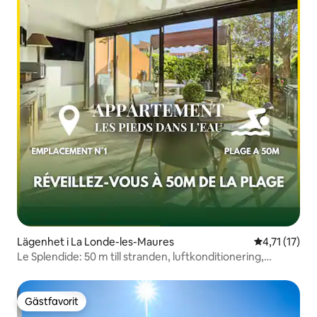
Lägenhet i La Londe-les-Maures
4,71 av 5 i 
4,71 (17)
Le Splendide: 50 m till stranden, luftkonditionering,
terrass
Gästfavorit
Gästfavorit