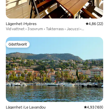
Lägenhet i Hyères
4,86 av 5 i g
4,86 (22)
Vid vattnet • 3 sovrum • Takterrass • Jacuzzi •
Luftkonditionering • Wifi
Gästfavorit
Gästfavorit
Lägenhet i Le Lavandou
4,93 av 5 i ge
4,93 (169)