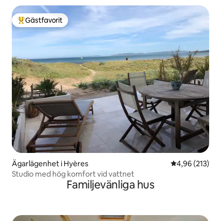
Gästfavorit
Populär gästfavorit
Ägarlägenhet i Hyères
4,96 av 5 i ge
4,96 (213)
Studio med hög komfort vid vattnet
Familjevänliga hus