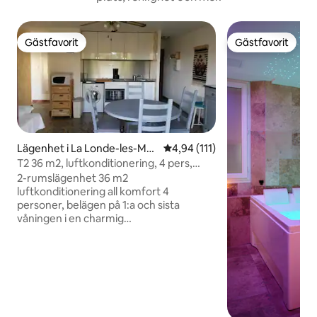
Gästfavorit
Gästfavorit
Gästfavorit
Gästfavorit
Lägenhet i La Londe-les-Ma
4,94 av 5 i genomsnittligt bet
4,94 (111)
ures
T2 36 m2, luftkonditionering, 4 pers,
strand 150 m. stor terrass
2-rumslägenhet 36 m2
luftkonditionering all komfort 4
personer, belägen på 1:a och sista
våningen i en charmig
bostadsanläggning i kvarteret
l'Argentière i La Londe les Maures.
Strand 150 m. Sydlig exponering stor
terrass 18 m2 delvis täckt, utsikt över
trädgården. Ett sovrum, säng 140 cm
och stor garderob. Vardagsrum med
terrass, bäddsoffa 2 pers, TV, kök: