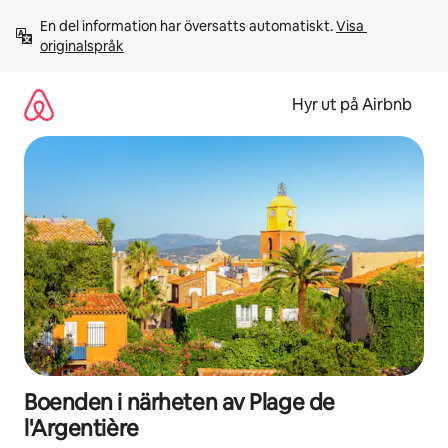
Hoppa
En del information har översatts automatiskt. 
Visa 
till
originalspråk
innehåll
Hyr ut på Airbnb
Boenden i närheten av Plage de
l'Argentière