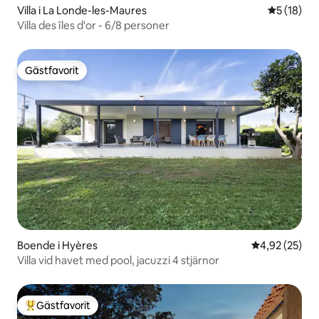
Villa i La Londe-les-Maures
5 av 5 i g
5 (18)
Villa des îles d'or - 6/8 personer
Gästfavorit
Gästfavorit
Boende i Hyères
4,92 av 5 i g
4,92 (25)
Villa vid havet med pool, jacuzzi 4 stjärnor
Gästfavorit
Populär gästfavorit