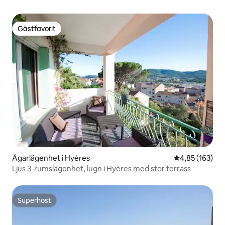
Gästfavorit
Gästfavorit
Ägarlägenhet i Hyères
4,85 av 5 i ge
4,85 (163)
Ljus 3-rumslägenhet, lugn i Hyères med stor terrass
Superhost
Superhost