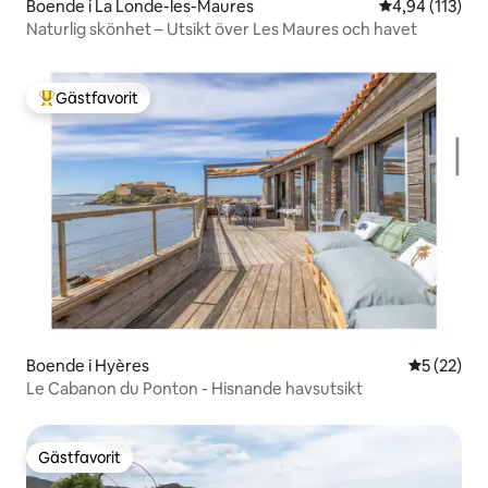
Boende i La Londe-les-Maures
4,94 av 5 i ge
4,94 (113)
Naturlig skönhet – Utsikt över Les Maures och havet
Gästfavorit
Populär gästfavorit
Boende i Hyères
5 av 5 i g
5 (22)
Le Cabanon du Ponton - Hisnande havsutsikt
Gästfavorit
Gästfavorit