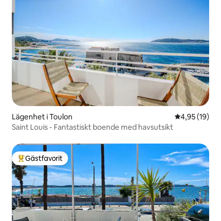
Lägenhet i Toulon
4,95 av 5 i g
4,95 (19)
Saint Louis - Fantastiskt boende med havsutsikt
Gästfavorit
Populär gästfavorit