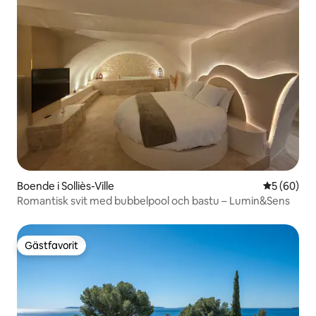
Boende i Solliès-Ville
5 av 5 i g
5 (60)
Romantisk svit med bubbelpool och bastu – Lumin&Sens
Gästfavorit
Gästfavorit