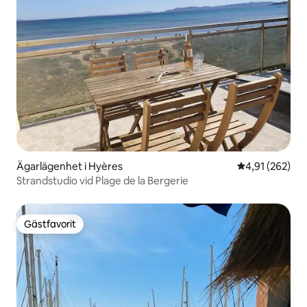
Ägarlägenhet i Hyères
4,91 av 5 i ge
4,91 (262)
Strandstudio vid Plage de la Bergerie
Gästfavorit
Gästfavorit