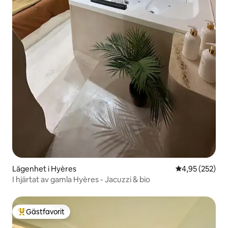
Lägenhet i Hyères
4,95 av 5 i ge
4,95 (252)
I hjärtat av gamla Hyères - Jacuzzi & bio
Gästfavorit
Populär gästfavorit