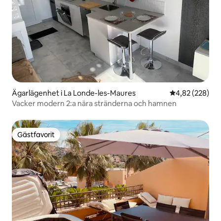
Ägarlägenhet i La Londe-les-Maures
4,82 av 5 i ge
4,82 (228)
Vacker modern 2:a nära stränderna och hamnen
Gästfavorit
Gästfavorit