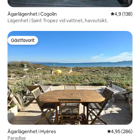
Ägarlägenhet i Cogolin
4,9 av 5 i ge
4,9 (138)
Lägenhet i Saint Tropez vid vattnet, havsutsikt.
Gästfavorit
Gästfavorit
Ägarlägenhet i Hyères
4,95 av 5 i ge
4,95 (286)
Paradise