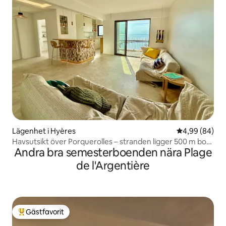
Lägenhet i Hyères
4,99 av 5 i g
4,99 (84)
Havsutsikt över Porquerolles – stranden ligger 500 m bort
Andra bra semesterboenden nära Plage
till fots
de l'Argentière
Gästfavorit
Populär gästfavorit