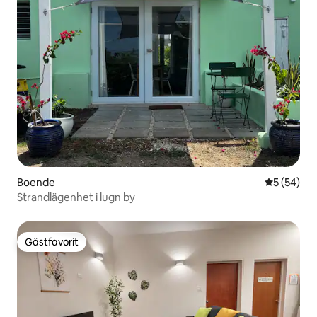
Boende
5 av 5 i g
5 (54)
Strandlägenhet i lugn by
Gästfavorit
Gästfavorit