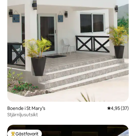
Boende i St Mary’s
4,95 av 5 i g
4,95 (37)
Stjärnljusutsikt
Gästfavorit