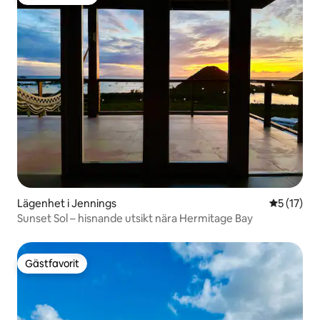
Populär gästfavorit
Lägenhet i Jennings
5 av 5 i g
5 (17)
Sunset Sol – hisnande utsikt nära Hermitage Bay
Gästfavorit
Gästfavorit