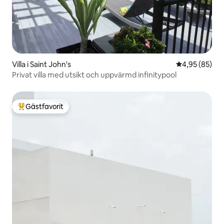
Villa i Saint John's
4,95 av 5 i g
4,95 (85)
Privat villa med utsikt och uppvärmd infinitypool
Gästfavorit
Populär gästfavorit