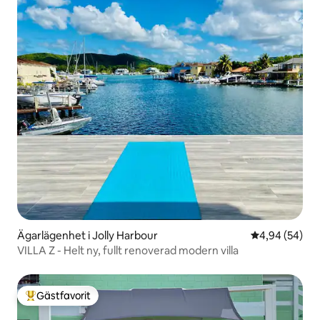
Ägarlägenhet i Jolly Harbour
4,94 av 5 i g
4,94 (54)
VILLA Z - Helt ny, fullt renoverad modern villa
Gästfavorit
Populär gästfavorit