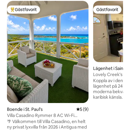
Gästfavorit
Gästfavorit
Populär gästfavorit
Gästfavorit
Lägenhet i Saint 
Lovely Creek's - 
parkering
Koppla av i denna 
lägenhet på 240 k
moderna bekvämli
karibisk känsla. B
från flygplatsen, 1
John's och en kort 
Boende i St. Paul's
5 av 5 i genomsnittligt b
5 (9)
stränder. Njut av t
Villa Casadino Rymmer 8 AC Wi-Fi
luftkonditionering
Havsutsikt
🌴 Välkommen till Villa Casadino, en helt
tvättmaskin/torkt
ny privat lyxvilla från 2026 i Antigua med