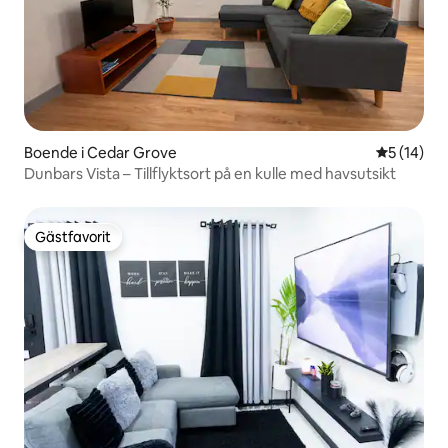
Boende i Cedar Grove
5 av 5 i g
5 (14)
Dunbars Vista – Tillflyktsort på en kulle med havsutsikt
Gästfavorit
Gästfavorit