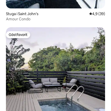
Stuga i Saint John's
4,9 av 5 i g
4,9 (39)
Amour Condo
Gästfavorit
Gästfavorit