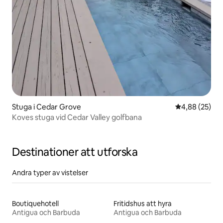
Stuga i Cedar Grove
4,88 av 5 i g
4,88 (25)
Koves stuga vid Cedar Valley golfbana
Destinationer att utforska
Andra typer av vistelser
Boutiquehotell
Fritidshus att hyra
Antigua och Barbuda
Antigua och Barbuda