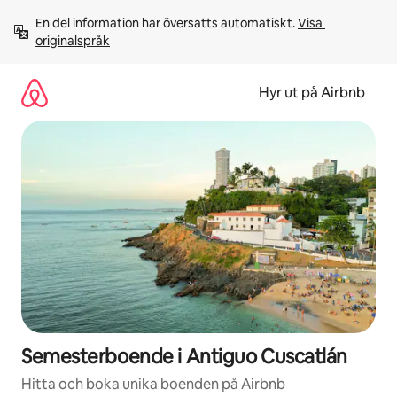
Hoppa
En del information har översatts automatiskt. 
Visa 
till
originalspråk
innehåll
Hyr ut på Airbnb
Semesterboende i Antiguo Cuscatlán
Hitta och boka unika boenden på Airbnb