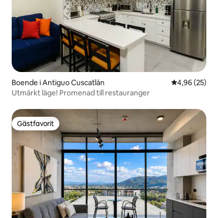
Boende i Antiguo Cuscatlán
4,96 av 5 i g
4,96 (25)
Utmärkt läge! Promenad till restauranger
Gästfavorit
Gästfavorit