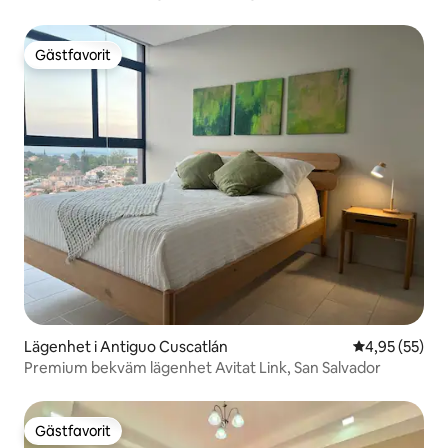
Gästfavorit
Gästfavorit
Lägenhet i Antiguo Cuscatlán
4,95 av 5 i g
4,95 (55)
Premium bekväm lägenhet Avitat Link, San Salvador
Gästfavorit
Gästfavorit