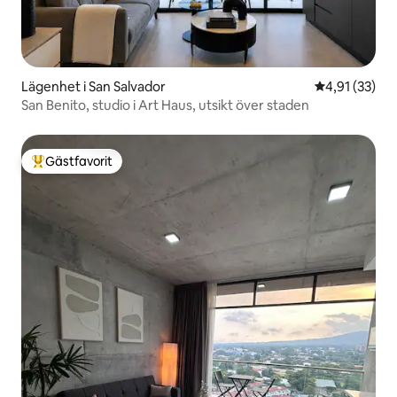
Lägenhet i San Salvador
4,91 av 5 i g
4,91 (33)
San Benito, studio i Art Haus, utsikt över staden
Gästfavorit
Populär gästfavorit