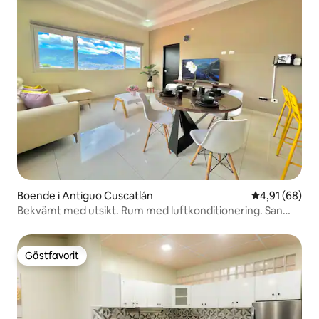
Boende i Antiguo Cuscatlán
4,91 av 5 i g
4,91 (68)
Bekvämt med utsikt. Rum med luftkonditionering. San
Salvador
Gästfavorit
Gästfavorit