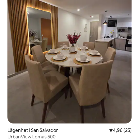
Lägenhet i San Salvador
4,96 av 5 i g
4,96 (25)
UrbanView Lomas 500