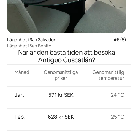
Lägenhet i San Salvador
5 av 5 i 
5 (8)
Lägenhet i San Benito
När är den bästa tiden att besöka
Antiguo Cuscatlán?
Månad
Genomsnittliga
Genomsnittlig
priser
temperatur
Jan.
571 kr SEK
24 °C
Feb.
628 kr SEK
25 °C