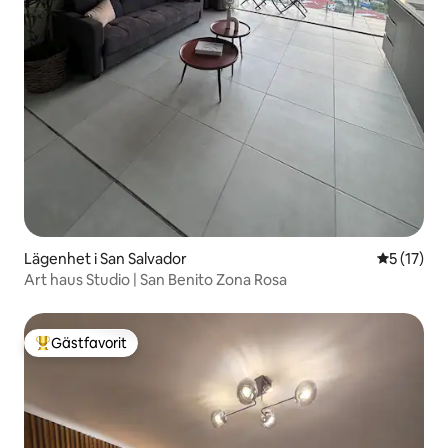
Lägenhet i San Salvador
5 av 5 i g
5 (17)
Art haus Studio | San Benito Zona Rosa
Gästfavorit
Populär gästfavorit