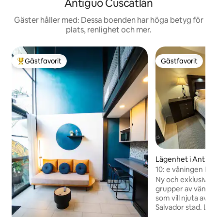
Antiguo Cuscatlán
Gäster håller med: Dessa boenden har höga betyg för
plats, renlighet och mer.
Gästfavorit
Gästfavorit
Populär gästfavorit
Gästfavorit
Lägenhet i Antigu
n
10: e våningen Härl
vulkanen
Ny och exklusiv lä
grupper av vänner e
som vill njuta av e
Salvador stad. Lägenheten har 2 rum
vardera utrustad