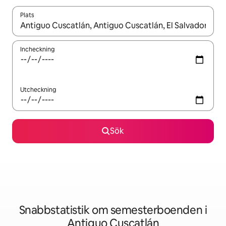
Plats
När resultaten är tillgängliga kan du navigera med upp- och ned
Incheckning
Utcheckning
Sök
Snabbstatistik om semesterboenden i
Antiguo Cuscatlán