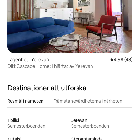
Lägenhet i Yerevan
4,98 av 5 i g
4,98 (43)
Ditt Cascade Home: I hjärtat av Yerevan
Destinationer att utforska
Resmål i närheten
Främsta sevärdheterna i närheten
Tbilisi
Jerevan
Semesterboenden
Semesterboenden
Kutaisi
Stepantsminda