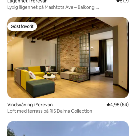
Lägenhet i Yerevan
5 av 5 i 
5 (7)
Lyxig lägenhet på Mashtots Ave – Balkong,
luftkonditionering
Gästfavorit
Gästfavorit
Vindsvåning i Yerevan
4,95 av 5 i g
4,95 (64)
Loft med terrass på RIS Dalma Collection