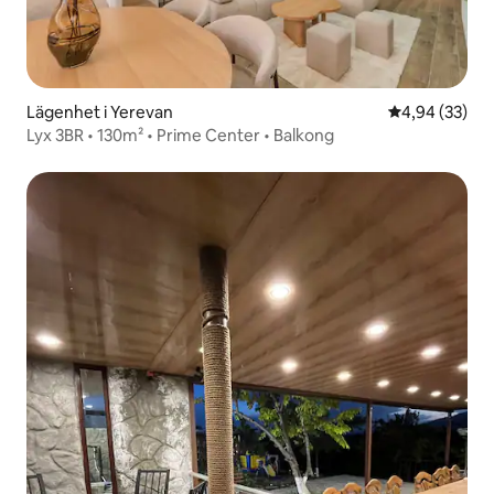
Lägenhet i Yerevan
4,94 av 5 i g
4,94 (33)
Lyx 3BR • 130m² • Prime Center • Balkong