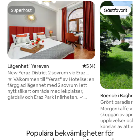
Superhost
Gästfavorit
Superhost
Gästfavorit
Lägenhet i Yerevan
5 av 5 i genomsnittligt b
5 (4)
New Yeraz District 2 sovrum vid Eraz
Park med självincheckning
☆ Välkommen till "Yeraz" av Hotelise: en
färgglad lägenhet med 2 sovrum i ett
nytt säkert område med lekplatser,
Boende i Baghra
gårdsliv och Eraz Park i närheten. ✓
Grönt paradis nära
Självständig incheckning dygnet runt ✓
transfer och SIM
Morgonkaffe vid poo
Nyutveckling ✓ Andra våningen med
skuggan av aprikos
hiss ✓ 75 kvm ✓ Balkong mot
upplevelser och up
innergården ✓ 2 sovrum ✓ 2 badrum ✓
känslan av att var
160 x 200 cm säng ✓ 170 x 200 cm säng
Populära bekvämligheter för
en känsla! Vårt paradis ligger i byn
✓ 3 luftkonditioneringsapparater ✓
Baghramyan, 20 m
Smart-tv ✓ Höghastighets WiFi ✓ Fullt