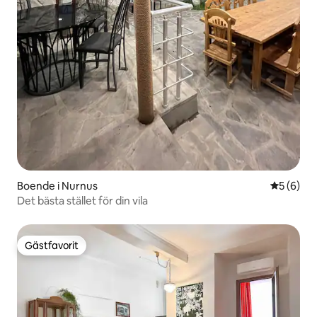
Boende i Nurnus
5 av 5 i 
5 (6)
Det bästa stället för din vila
Gästfavorit
Gästfavorit