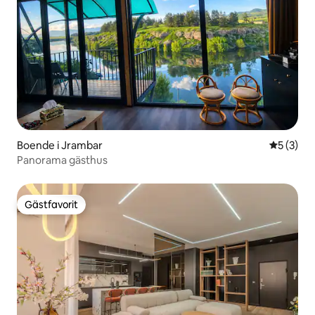
Boende i Jrambar
5 av 5 i 
5 (3)
Panorama gästhus
Gästfavorit
Gästfavorit