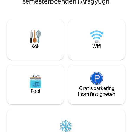
semesterboenden i Aragyugh
Jerevan(med taxi 4
utrustat kök ✓ Diskmaskin ✓
bussen tar dig til
Tvättmaskin ✓ Rena sängkläder från
var 20: e minut). 
professionell tvätt ✓ Startiga lyxiga
en bageri stormar
toalettartiklar ♥ På Hotelise skapar vi
med en barngunga .
minnen en vistelse åt gången.
gratis transfer från
och tillhandahålle
lokalt nummer och
Kök
Wifi
Gratis parkering
Pool
inom fastigheten