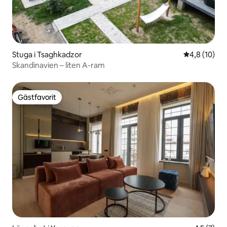
Stuga i Tsaghkadzor
4,8 av 5 i g
4,8 (10)
Skandinavien – liten A-ram
Gästfavorit
Gästfavorit