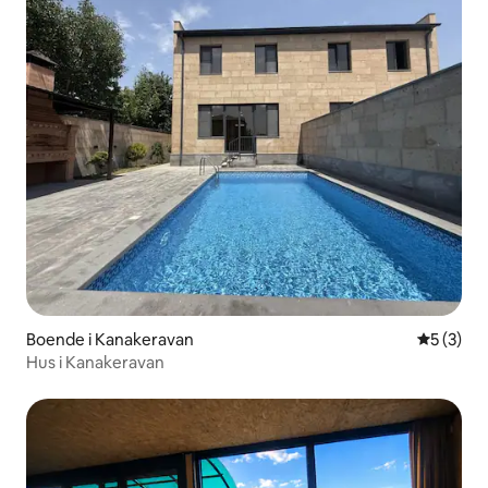
Boende i Kanakeravan
5 av 5 i 
5 (3)
Hus i Kanakeravan