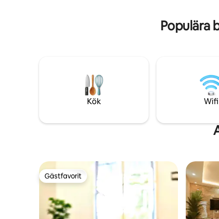
säkerhet och resehjälp ingår!
Wifi
Populära 
Kök
Wifi
Gästfavorit
Gästfavorit