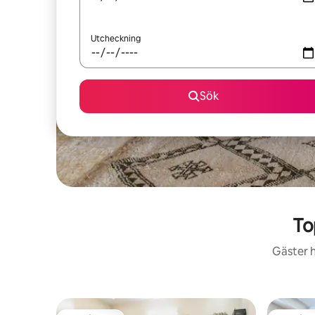
Utcheckning
Sök
To
Gäster h