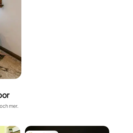
oor
 och mer.
Villa i N