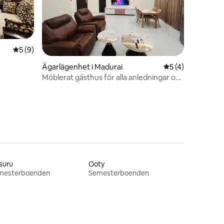
5 av 5 i genomsnittligt betyg, 9 omdömen
5 (9)
en
Ägarlägenhet i Madurai
5 av 5 i genomsn
5 (4)
Möblerat gästhus för alla anledningar och
alla årstider
suru
Ooty
mesterboenden
Semesterboenden