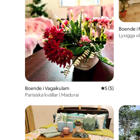
Boende i 
Lyxigga vil
Boende i Vagaikulam
5 av 5 i genomsni
5 (5)
Parisiska kvällar | Madurai