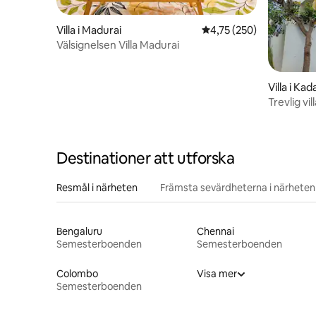
Villa i Madurai
4,75 av 5 i genomsnitt
4,75 (250)
Välsignelsen Villa Madurai
Villa i K
Trevlig vi
parkering
Destinationer att utforska
Resmål i närheten
Främsta sevärdheterna i närheten
Bengaluru
Chennai
Semesterboenden
Semesterboenden
Colombo
Visa mer
Semesterboenden