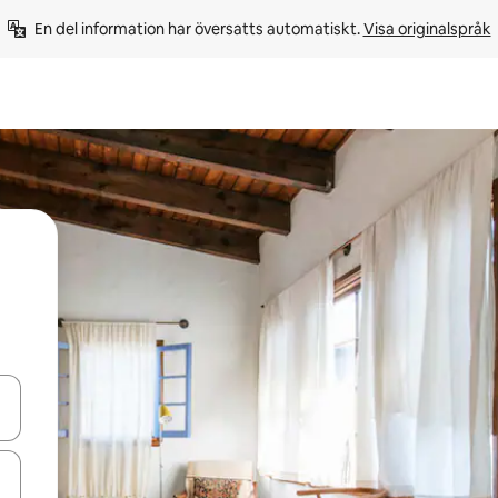
En del information har översatts automatiskt. 
Visa originalspråk
d upp- och nedåtpilarna eller utforska genom att trycka eller svepa.