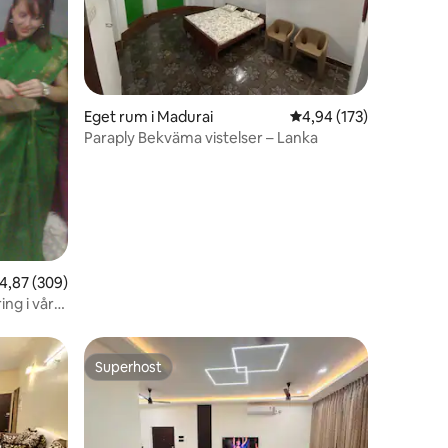
en
Eget rum i Madurai
4,94 av 5 i genomsnitt
4,94 (173)
Paraply Bekväma vistelser – Lanka
,87 av 5 i genomsnittligt betyg, 309 omdömen
4,87 (309)
ng i vår
ai.
Superhost
Superhost