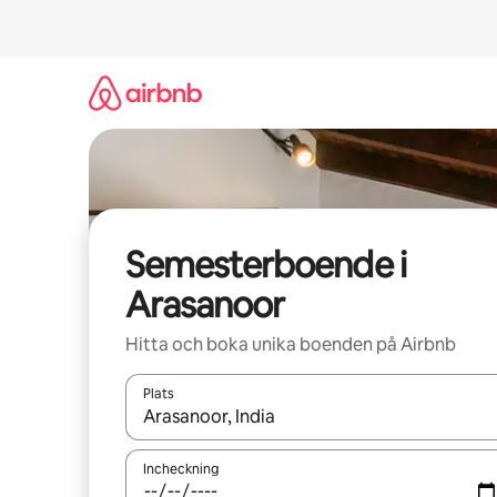
Hoppa
till
innehåll
Semesterboende i
Arasanoor
Hitta och boka unika boenden på Airbnb
Plats
När resultaten är tillgängliga kan du navigera me
Incheckning