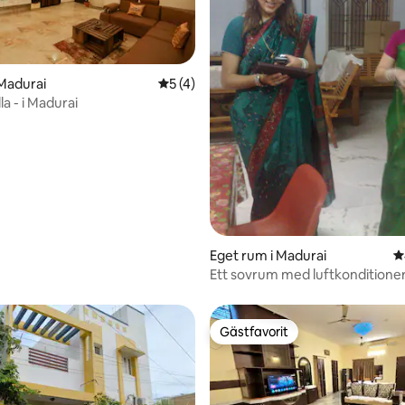
Madurai
5 av 5 i genomsnittligt betyg, 4 omdöm
5 (4)
la - i Madurai
ttligt betyg, 5 omdömen
Eget rum i Madurai
4
Ett sovrum med luftkonditioneri
lägenhet med 3 sovrum. Madur
Gästfavorit
Gästfavorit