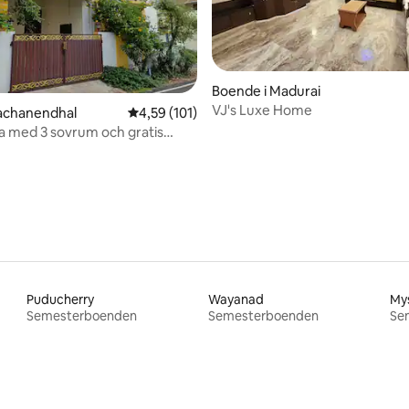
ligt betyg, 250 omdömen
Boende i Madurai
VJ's Luxe Home
adachanendhal
4,59 av 5 i genomsnittligt betyg, 101 omdöm
4,59 (101)
lla med 3 sovrum och gratis
Puducherry
Wayanad
My
Semesterboenden
Semesterboenden
Se