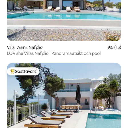
Villa i Asini, Nafplio
5 av 5 i g
5 (15)
LOVisha Villas Nafplio | Panoramautsikt och pool
Gästfavorit
Populär gästfavorit