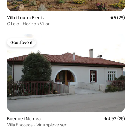
Villa i Loutra Elenis
5 av 5 i g
5 (29)
C l e o - Horizon Villor
Gästfavorit
Gästfavorit
Boende i Nemea
4,92 av 5 i g
4,92 (25)
Villa Enoteca - Vinupplevelser