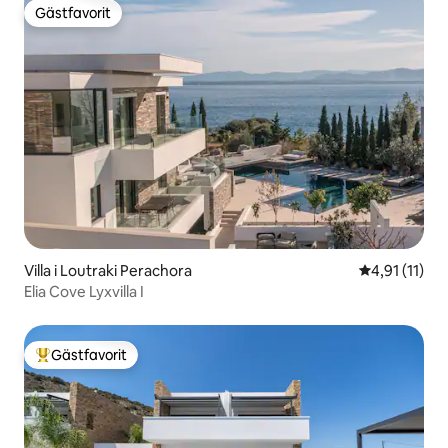
Gästfavorit
Gästfavorit
Villa i Loutraki Perachora
4,91 av 5 i 
4,91 (11)
Elia Cove Lyxvilla I
Gästfavorit
Populär gästfavorit