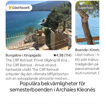
Gästfavorit
Superhost
Populär gästfavorit
Superhost
Boende i Kineta
Litet trähus – havs
Bungalow i Xiropigado
4,98 av 5 i genomsnittligt bet
4,98 (114)
Ett sött trähus (15
The Cliff Retreat: Privat tillgång till strand
trädgården på Hot
– Havsutsikt
The Cliff Retreat - Privat strand -
panoramautsikt över h
fantastisk utsikt The Cliff Retreat
inuti rummet. Det 
erbjuder dig den ultimata tillflyktsorten
(restaurerat med s
och en avkopplande atmosfär med en
Jenuary of 2023 (så kolla de nya
Populära bekvämligheter för
magnifik 180-graders utsikt över
omdömena). Stran
Argoliska bukten. En helt unik
semesterboenden i Archaíes Kleonés
skönheten och det
upplevelse, ta en promenad nerför
Attika,det är unde
stenhuggna trappsteg genom en egen
tjänster av Hotel 
ingång till en klarblå vatten stenstrand.
café, bar) i trädgå