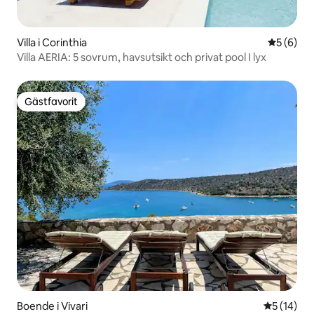
Villa i Corinthia
5 av 5 i 
5 (6)
Villa AERIA: 5 sovrum, havsutsikt och privat pool I lyx
Gästfavorit
Gästfavorit
Boende i Vivari
5 av 5 i g
5 (14)