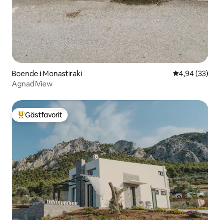
Boende i Monastiraki
4,94 av 5 i g
4,94 (33)
AgnadiView
Gästfavorit
Populär gästfavorit