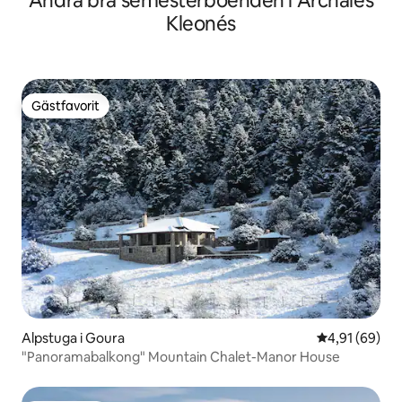
Andra bra semesterboenden i Archaíes
Kleonés
Gästfavorit
Gästfavorit
Alpstuga i Goura
4,91 av 5 i g
4,91 (69)
"Panoramabalkong" Mountain Chalet-Manor House