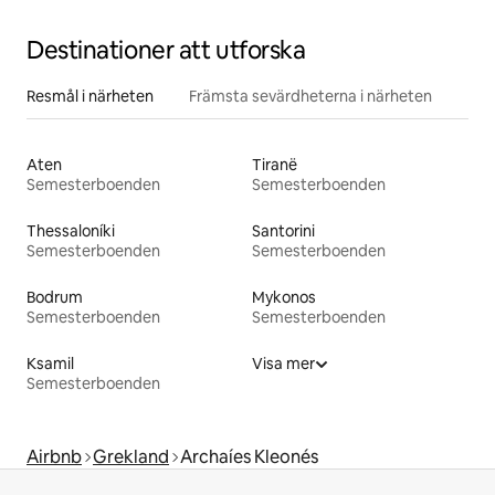
Destinationer att utforska
Resmål i närheten
Främsta sevärdheterna i närheten
Aten
Tiranë
Semesterboenden
Semesterboenden
Thessaloníki
Santorini
Semesterboenden
Semesterboenden
Bodrum
Mykonos
Semesterboenden
Semesterboenden
Ksamil
Visa mer
Semesterboenden
Airbnb
Grekland
Archaíes Kleonés