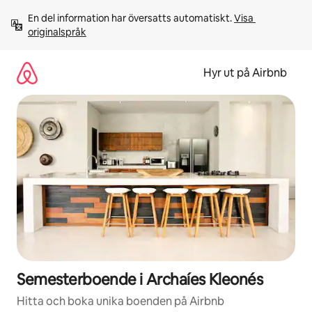
Hoppa
En del information har översatts automatiskt. 
Visa 
till
originalspråk
innehåll
Hyr ut på Airbnb
Semesterboende i Archaíes Kleonés
Hitta och boka unika boenden på Airbnb