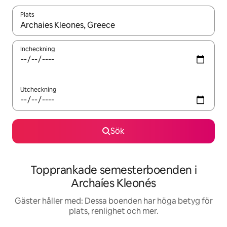
Plats
När resultaten är tillgängliga kan du navigera med upp- och ned
Incheckning
Utcheckning
Sök
Topprankade semesterboenden i
Archaíes Kleonés
Gäster håller med: Dessa boenden har höga betyg för
plats, renlighet och mer.