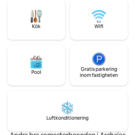
Varje rum är utformat för att maximera
perfekt för männis
havsutsikten och varva ner med
skönheten i den g
vågornas rytmiska ljud bara meter
avkoppling!
nedanför. Ett idealiskt ställe för familjer
med barn eller romantiska helger.
Kök
Wifi
Gratis parkering
Pool
inom fastigheten
Luftkonditionering