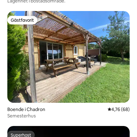
Lägenhet i bostadsområde.
Gästfavorit
Gästfavorit
Boende i Chadron
4,76 av 5 i g
4,76 (68)
Semesterhus
Superhost