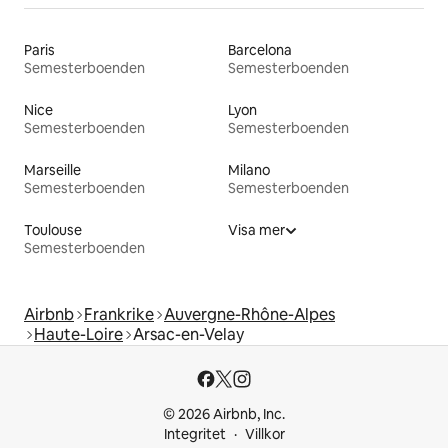
Paris
Barcelona
Semesterboenden
Semesterboenden
Nice
Lyon
Semesterboenden
Semesterboenden
Marseille
Milano
Semesterboenden
Semesterboenden
Toulouse
Visa mer
Semesterboenden
Airbnb
Frankrike
Auvergne-Rhône-Alpes
Haute-Loire
Arsac-en-Velay
© 2026 Airbnb, Inc.
Integritet
Villkor