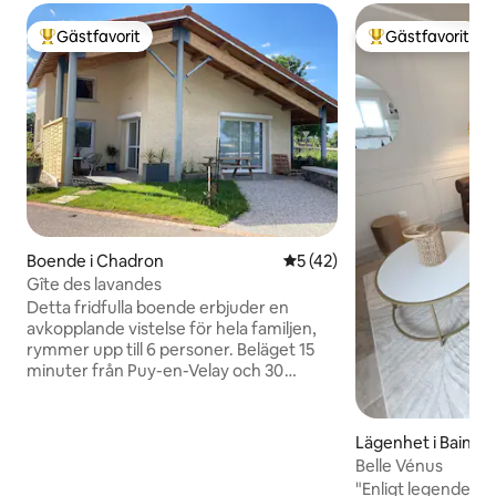
Gästfavorit
Gästfavorit
Populär gästfavorit
Populär gästfavor
Boende i Chadron
5 av 5 i genomsnittligt be
5 (42)
Gîte des lavandes
Detta fridfulla boende erbjuder en
avkopplande vistelse för hela familjen,
rymmer upp till 6 personer. Beläget 15
minuter från Puy-en-Velay och 30
minuter från Mont Mezenc (Monts
d'Ardèche UNESCO Regional Natural
Park) och Lake Bouchet. (25 minuter)
Lägenhet i Bains
Gîte ligger på flera stigar: GR 70
Belle Vénus
"Stevenson", GR 3, PR 540, men också
"Enligt legenden 