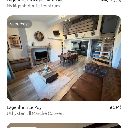
Ny lägenhet mitt i centrum
Superhost
Superhost
Lägenhet i Le Puy
5 av 5 i 
5 (4)
Utflykten till Marché Couvert