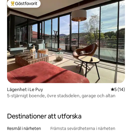
Gästfavorit
Populär gästfavorit
Lägenhet i Le Puy
5 av 5 i g
5 (14)
5-stjärnigt boende, övre stadsdelen, garage och altan
Destinationer att utforska
Resmål i närheten
Främsta sevärdheterna i närheten