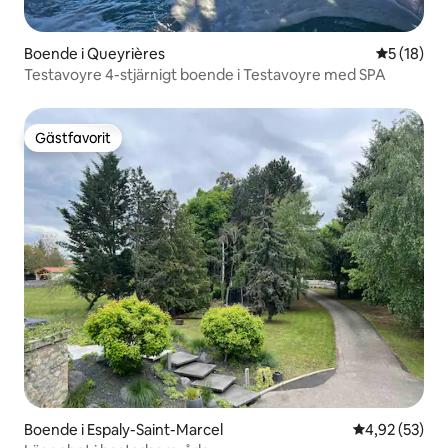
Boende i Queyrières
5 av 5 i g
5 (18)
Testavoyre 4-stjärnigt boende i Testavoyre med SPA
Gästfavorit
Gästfavorit
Boende i Espaly-Saint-Marcel
4,92 av 5 i g
4,92 (53)