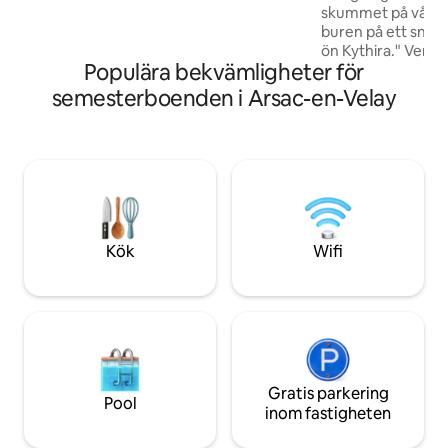
flera närliggande platser: Château de
skummet på vågor
Bouzols, La Baume vattenfall, badplats
buren på ett snäc
vid Pont de CHADRON 5 minuter bort,
ön Kythira." Venus
Source de Bonnefond i St Martin de F (10
Populära bekvämligheter för
förförelse, kvinnl
min).
fertilitet. Genom
semesterboenden i Arsac-en-Velay
energi, kom och fl
och bekväma lägen
utanför tiden som
slappna av. På lan
minuter från Puy-
30 minuter från C
timme och 15 minut
Kök
Wifi
Gratis parkering
Pool
inom fastigheten