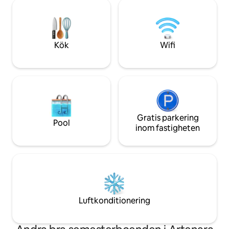
hus ligger bara nå
vänner som söker en lugn, miljövänlig
historiska kolonia
semester där tiden saktar ner och äkta
blandar vackert a
stunder utvecklas.
hållbarhet. 🚭 Rök
fastigheten
Kök
Wifi
Gratis parkering
Pool
inom fastigheten
Luftkonditionering