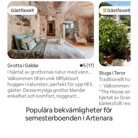
Gästfavorit
Gästfavorit
Gästfavorit
Populär gästfavor
Grotta i Gáldar
5 av 5 i genomsnittligt be
5 (17)
I hjärtat av grottornas natur med vänner
Stuga i Teror
och familj
Välkommen till en unik tillflyktsort
Traditionellt hus 
huggen i natursten, perfekt för upp till 5
Canaria
✨ Välkommen till 
gäster. Dessa mysiga grottor blandar
"The House on the 
enkelhet och komfort, noggrant
hjärtat av Gran Ca
restaurerade med naturmaterial för att
kärleksfullt resta
erbjuda en fridfull tillflyktsort. Njut av
Populära bekvämligheter för
traditionellt kana
frisk luft, vilsamma nätter och en chans
hisnande utsikt so
semesterboenden i Artenara
att återförenas med naturen. Jag bor i
horisonten där ha
närheten och hjälper dig gärna,
mot öns högsta to
samtidigt som jag respekterar din
den fridfulla byn A
integritet. Perfekt för familjer eller