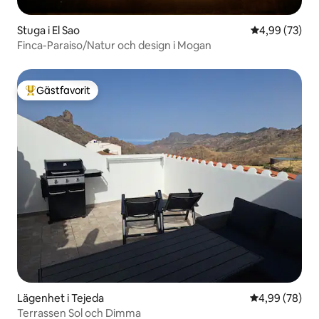
Stuga i El Sao
4,99 av 5 i g
4,99 (73)
Finca-Paraiso/Natur och design i Mogan
Gästfavorit
Populär gästfavorit
Lägenhet i Tejeda
4,99 av 5 i g
4,99 (78)
Terrassen Sol och Dimma