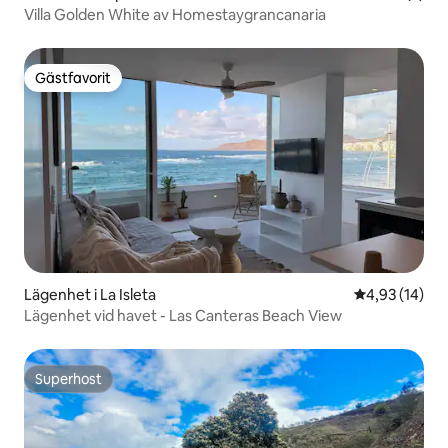
Villa Golden White av Homestaygrancanaria
Gästfavorit
Gästfavorit
Lägenhet i La Isleta
4,93 av 5 i g
4,93 (14)
Lägenhet vid havet - Las Canteras Beach View
Superhost
Superhost