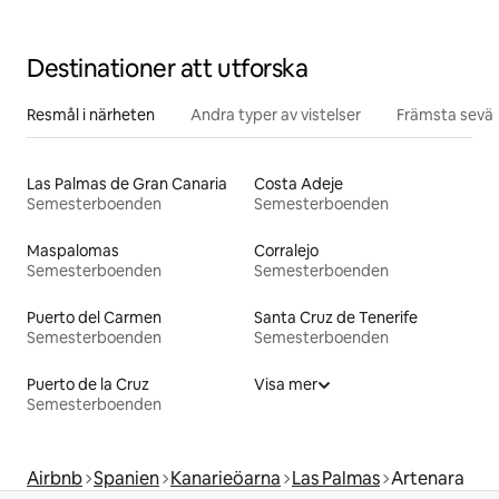
Destinationer att utforska
Resmål i närheten
Andra typer av vistelser
Främsta sevär
Las Palmas de Gran Canaria
Costa Adeje
Semesterboenden
Semesterboenden
Maspalomas
Corralejo
Semesterboenden
Semesterboenden
Puerto del Carmen
Santa Cruz de Tenerife
Semesterboenden
Semesterboenden
Puerto de la Cruz
Visa mer
Semesterboenden
Airbnb
Spanien
Kanarieöarna
Las Palmas
Artenara