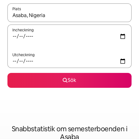
Plats
När resultaten är tillgängliga kan du navigera med upp- och ned
Incheckning
Utcheckning
Sök
Snabbstatistik om semesterboenden i
Asaba