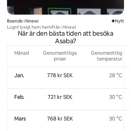
Boende i Nnewi
Nytt ställ
Nytt
Lugnt lyxigt hem hemifrån i Nnewi
När är den bästa tiden att besöka
Asaba?
Månad
Genomsnittliga
Genomsnittlig
priser
temperatur
Jan.
778 kr SEK
28 °C
Feb.
721 kr SEK
30 °C
Mars
768 kr SEK
30 °C