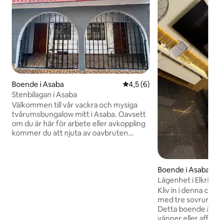
Boende i Asaba
4,5 av 5 i genomsnittligt b
4,5 (6)
Stenbilagan i Asaba
Välkommen till vår vackra och mysiga
tvårumsbungalow mitt i Asaba. Oavsett
om du är här för arbete eller avkoppling
kommer du att njuta av oavbruten
strömförsörjning dygnet runt och
höghastighetsinternet för att hålla dig
ansluten. Din trygghet och komfort är
Boende i Asaba
våra främsta prioriteringar. Boendet
övervakas med CCTV och säkerhet på
Lägenhet i Elkridg
plats för att säkerställa sinnesro. En
Kliv in i denna ch
hushållerska finns tillgänglig för att hjälpa
med tre sovrum, d
till med eventuella frågor eller behov
Detta boende är pe
under din vistelse. Vi kan knappt vänta
vänner eller affär