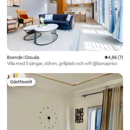
Boende i Douala
4,86 av 5 i 
4,86 (7)
Villa med 3 sängar, stilren, grillplats och wifi @bonapriso
Gästfavorit
Gästfavorit