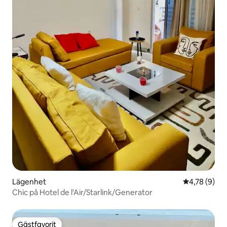
Lägenhet
4,78 av 5 i 
4,78 (9)
Chic på Hotel de l'Air/Starlink/Generator
Gästfavorit