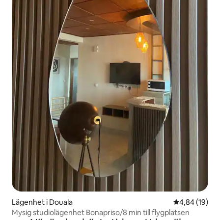
Lägenhet i Douala
4,84 av 5 i g
4,84 (19)
Mysig studiolägenhet Bonapriso/8 min till flygplatsen