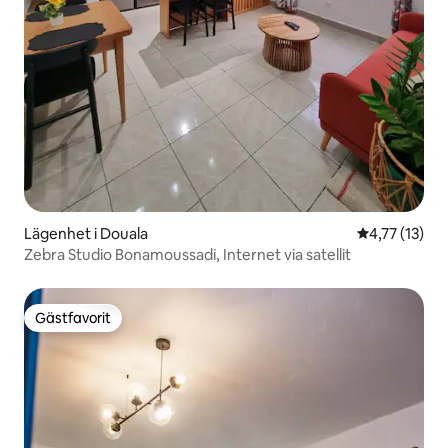
Lägenhet i Douala
4,77 av 5 i 
4,77 (13)
Zebra Studio Bonamoussadi, Internet via satellit
Gästfavorit
Gästfavorit