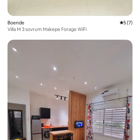
Boende
5 av 5 i 
5 (7)
Villa M 3 sovrum Makepe Forage WiFi