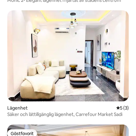
Monic 2- Elegant lägenhet i hjärtat av stadens centrum
Lägenhet
5 av 5 i 
5 (3)
Säker och lättillgänglig lägenhet, Carrefour Market Sadi
Gästfavorit