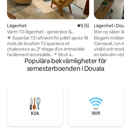
Lägenhet
5 av 5 i genomsnittligt b
5 (5)
Lägenhet i Douala
Varm T2-lägenhet - generator &
Stor ny säker läge
borrning
🌟 Superbe T2 rafraichi fin juillet après 18
Elegant möblerad 
mois de location T2 spacieux et
Carnaval, i en ny
chaleureux au 2ᵉ étage d’un immeuble
utsikt och modern 
facilement accessible. 📍 Situé à
en bekväm vistelse
Populära bekvämligheter för
Bonamoussadi - Santa Barbara à 3 min à
luftkonditionerad,
pied de la route bitumée. Non loin de
miljö. Centralt läge,
semesterboenden i Douala
Sorepco, rond point baho... 🛡️ Sécurité &
än 10 minuter från
Confort 👮‍♂️ Gardien H24 🔌 Électricité en
mindre än 15 minu
continu via groupe électrogène
Bonapriso, Ndokot
(alimente climatiseur aussi) 💧 Eau en
Palmiers. Säker pa
continu via forage 🔥 Eau chaude 🌐 Wifi
boulevarden, vakt,
via Fibre optique ❄️ Climatisation salon et
kameror, obegränsa
chambre ✨Serrure connectée
Netflix, kingsize-
mot avgift.
Kök
Wifi