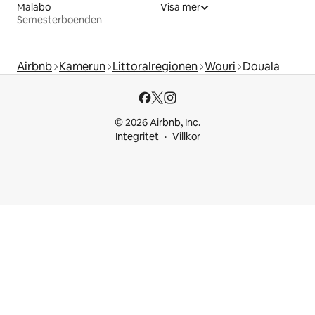
Malabo
Visa mer
Semesterboenden
Airbnb
Kamerun
Littoralregionen
Wouri
Douala
© 2026 Airbnb, Inc.
Integritet
Villkor