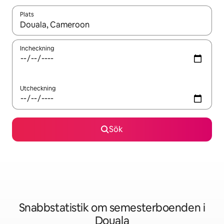
Plats
När resultaten är tillgängliga kan du navigera med upp- och ned
Incheckning
Utcheckning
Sök
Snabbstatistik om semesterboenden i
Douala