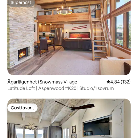
Superhost
Superhost
Ägarlägenhet i Snowmass Village
4,84 av 5 i ge
4,84 (132)
Latitude Loft | Aspenwood #K20 | Studio/1 sovrum
Gästfavorit
Gästfavorit