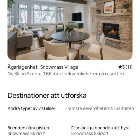
Ägarlägenhet i Snowmass Village
5 av 5 i 
5 (11)
Ny Ski-in Ski-out 1 BR med bekvämligheter på resorten
Destinationer att utforska
Andra typer av vistelser
Främsta sevärdheterna i närheten
Boenden nära pisten
Djurvänliga boenden att hyra
Snowmass Skidort
Snowmass Skidort