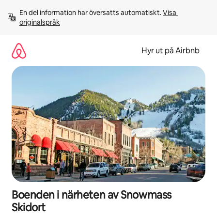
Hoppa
En del information har översatts automatiskt. 
Visa 
till
originalspråk
innehåll
Hyr ut på Airbnb
Boenden i närheten av Snowmass
Skidort