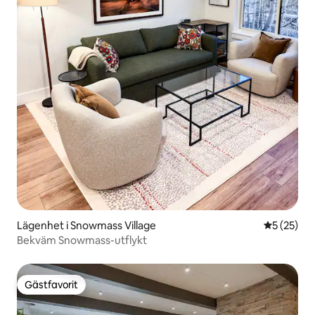
Lägenhet i Snowmass Village
5 av 5 i g
5 (25)
Bekväm Snowmass-utflykt
Gästfavorit
Gästfavorit