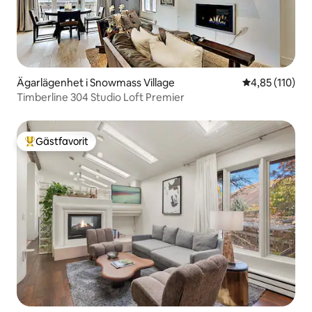
Ägarlägenhet i Snowmass Village
4,85 av 5 i ge
4,85 (110)
Timberline 304 Studio Loft Premier
Gästfavorit
Populär gästfavorit