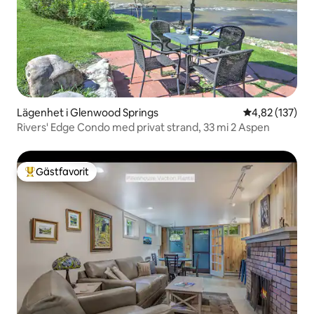
Lägenhet i Glenwood Springs
4,82 av 5 i ge
4,82 (137)
Rivers' Edge Condo med privat strand, 33 mi 2 Aspen
Gästfavorit
Populär gästfavorit