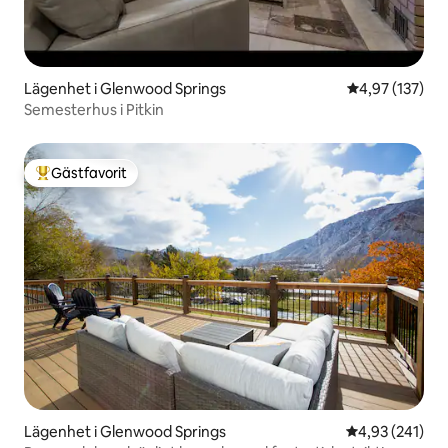
Lägenhet i Glenwood Springs
4,97 av 5 i ge
4,97 (137)
Semesterhus i Pitkin
Gästfavorit
Populär gästfavorit
Lägenhet i Glenwood Springs
4,93 av 5 i ge
4,93 (241)