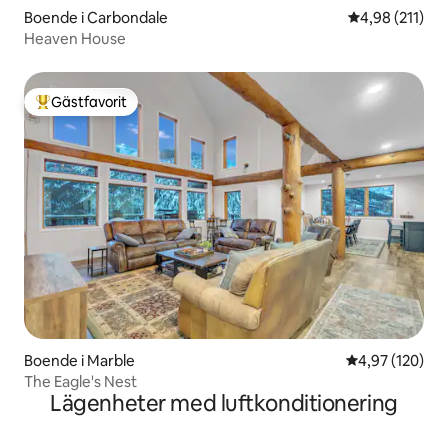
Boende i Carbondale
4,98 av 5 i ge
4,98 (211)
Heaven House
Gästfavorit
Populär gästfavorit
Boende i Marble
4,97 av 5 i ge
4,97 (120)
The Eagle's Nest
Lägenheter med luftkonditionering