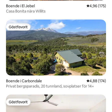
Boende i El Jebel
4,96 av 5 i ge
4,96 (175)
Casa Bonita nära Willits
Gästfavorit
Gästfavorit
Boende i Carbondale
4,88 av 5 i ge
4,88 (174)
Privat bergsparadis, 20 tunnland, sovplatser för 14+
Gästfavorit
Gästfavorit