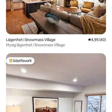
Lägenhet i Snowmass Village
4,95 av 5 i g
4,95 (40)
Mysig lägenhet i Snowmass Village
Gästfavorit
Populär gästfavorit