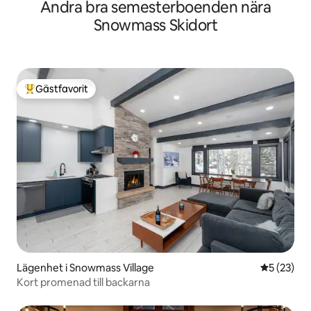
Andra bra semesterboenden nära
Snowmass Skidort
Gästfavorit
Populär gästfavorit
Lägenhet i Snowmass Village
5 av 5 i g
5 (23)
Kort promenad till backarna