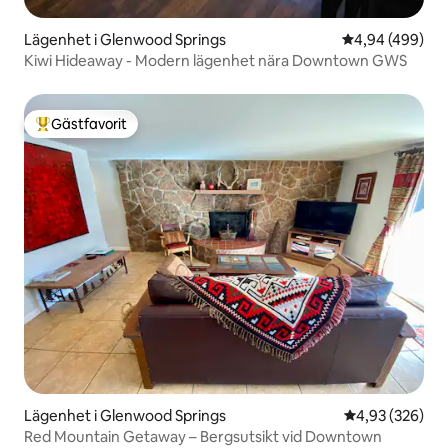
Lägenhet i Glenwood Springs
4,94 av 5 i ge
4,94 (499)
Kiwi Hideaway - Modern lägenhet nära Downtown GWS
Gästfavorit
Populär gästfavorit
Lägenhet i Glenwood Springs
4,93 av 5 i ge
4,93 (326)
Red Mountain Getaway – Bergsutsikt vid Downtown