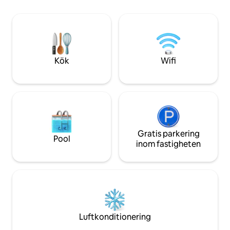
Redstone/Marble o
våren, sommaren och hösten och en
aktiviteter, vandrin
liten daglig avgift under
vattensporter, off
vintermånaderna. Galleria och gratis
och mycket mer. S
buss är bara 1 lätt kvarter! Skidskåp på
källor, ånggrottor 
huvudplanet så du behöver inte släpa
utrustning uppför trappan 3:e våningen
Kök
Wifi
utsikt!
Gratis parkering
Pool
inom fastigheten
Luftkonditionering