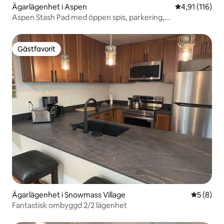
Ägarlägenhet i Aspen
4,91 av 5 i g
4,91 (116)
Aspen Stash Pad med öppen spis, parkering,
tvättmaskin/torktumlare
Gästfavorit
Gästfavorit
Ägarlägenhet i Snowmass Village
5 av 5 i 
5 (8)
Fantastisk ombyggd 2/2 lägenhet