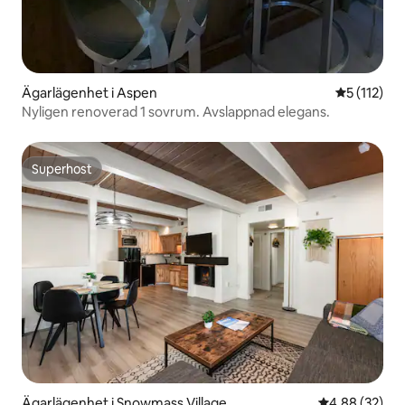
Ägarlägenhet i Aspen
5 av 5 i g
5 (112)
Nyligen renoverad 1 sovrum. Avslappnad elegans.
Superhost
Superhost
Ägarlägenhet i Snowmass Village
4,88 av 5 i g
4,88 (32)