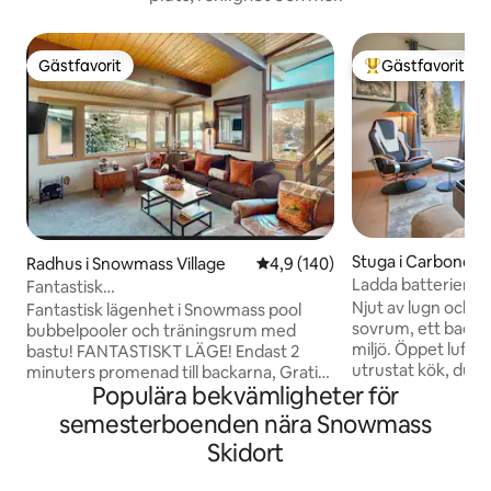
Gästfavorit
Gästfavorit
Gästfavorit
Populär gästfavor
Stuga i Carbondal
Radhus i Snowmass Village
4,9 av 5 i genomsnittligt bet
4,9 (140)
Ladda batterierna 
Fantastisk
fjällstuga
ÖVERVÅNINGSENHET!Fantastisk utsikt.
Njut av lugn och av
Fantastisk lägenhet i Snowmass pool
Gå till allt
sovrum, ett badr
bubbelpooler och träningsrum med
miljö. Öppet lufti
bastu! FANTASTISKT LÄGE! Endast 2
utrustat kök, dubb
minuters promenad till backarna, Gratis
Populära bekvämligheter för
och tvätt. Den täc
buss till Aspen, galleria med shopping
perfekt plats att 
och restauranger. Vakna till en vacker
semesterboenden nära Snowmass
är en kort cykel/bil
soluppgång över Rocky Mountains.
Skidort
staden Carbondale
Naturstigar är en kort promenad ut
att enkelt utfors
genom dörren. Gratis parkering under