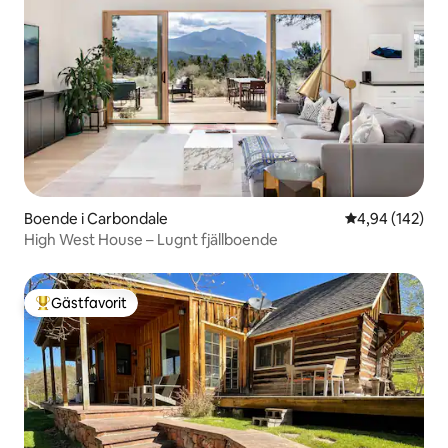
Boende i Carbondale
4,94 av 5 i ge
4,94 (142)
High West House – Lugnt fjällboende
Gästfavorit
Populär gästfavorit