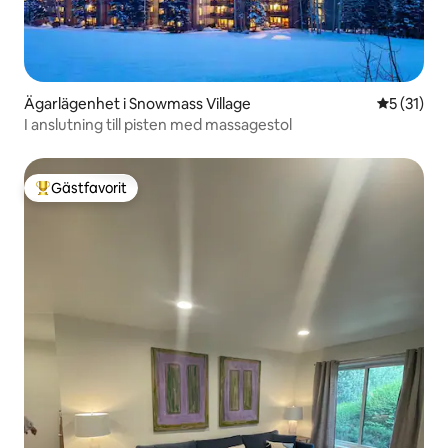
Ägarlägenhet i Snowmass Village
5 av 5 i g
5 (31)
I anslutning till pisten med massagestol
Gästfavorit
Populär gästfavorit