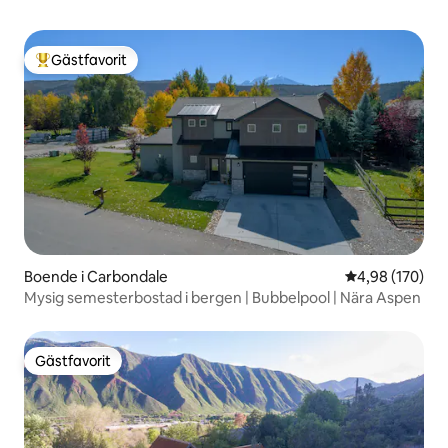
Gästfavorit
Populär gästfavorit
Boende i Carbondale
4,98 av 5 i ge
4,98 (170)
Mysig semesterbostad i bergen | Bubbelpool | Nära Aspen
Gästfavorit
Gästfavorit