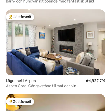
Barn- och hundvänligt boende med fantastisk utsikt!
Gästfavorit
Populär gästfavorit
Lägenhet i Aspen
4,92 av 5 i ge
4,92 (179)
Aspen Core! Gångavstånd till mat och vin +
luftkonditionering!
Gästfavorit
Populär gästfavorit