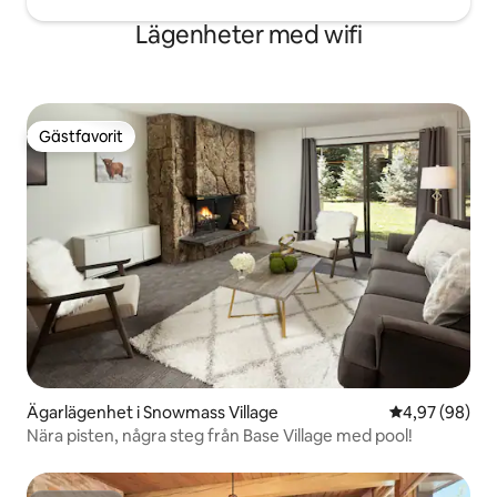
Lägenheter med wifi
Gästfavorit
Gästfavorit
Ägarlägenhet i Snowmass Village
4,97 av 5 i g
4,97 (98)
Nära pisten, några steg från Base Village med pool!