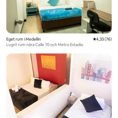
Eget rum i Medellín
4,33 av 5 i g
4,33 (76)
Lugnt rum nära Calle 70 och Metro Estadio