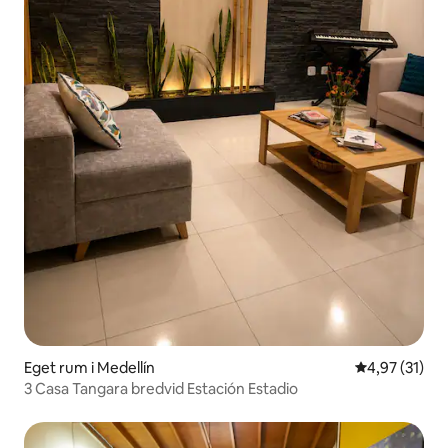
Eget rum i Medellín
4,97 av 5 i g
4,97 (31)
3 Casa Tangara bredvid Estación Estadio