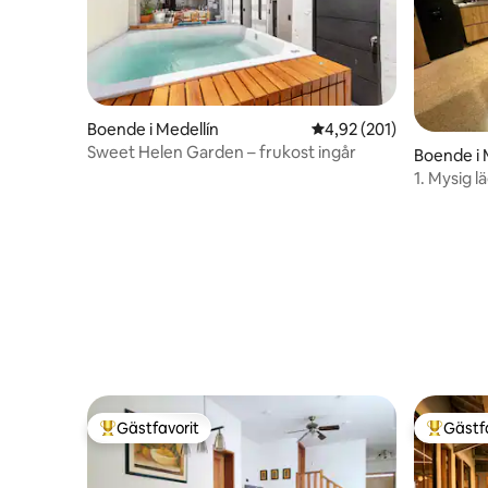
Boende i Medellín
4,92 av 5 i genomsnitt
4,92 (201)
Sweet Helen Garden – frukost ingår
Boende i 
1. Mysig l
Gästfavorit
Gästf
Populär gästfavorit
Populär 