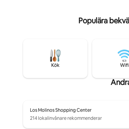
höghastighets-Wi-Fi arbetsyta, kök,
personer 
tvättmaskin/torktumlare, gym, bastu,
för att koppla av.
pool och barer, restauranger och galleri
säkerhet 
Populära bekvä
på plats.
Kök
Wifi
Andra
Los Molinos Shopping Center
214 lokalinvånare rekommenderar