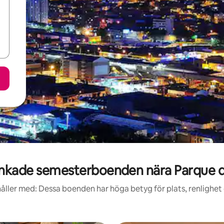
nkade semesterboenden nära Parque d
åller med: Dessa boenden har höga betyg för plats, renlighet