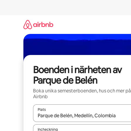
Hoppa
till
innehåll
Boenden i närheten av
Parque de Belén
Boka unika semesterboenden, hus och mer på
Airbnb
Plats
När resultaten är tillgängliga kan du navigera me
Incheckning