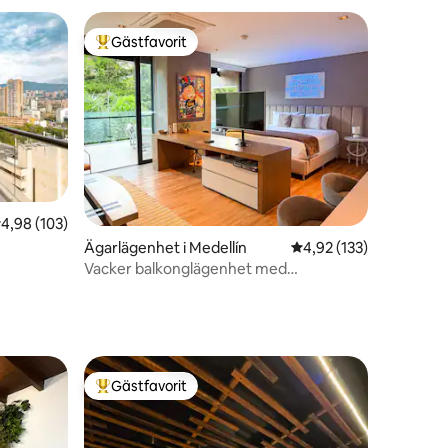
Gästfavorit
Populär gästfavorit
en
,98 av 5 i genomsnittligt betyg, 103 omdömen
4,98 (103)
Ägarlägenhet i Medellín
4,92 av 5 i genomsnitt
4,92 (133)
Vacker balkonglägenhet med
luftkonditionering i El Poblado
Gästfavorit
Populär gästfavorit