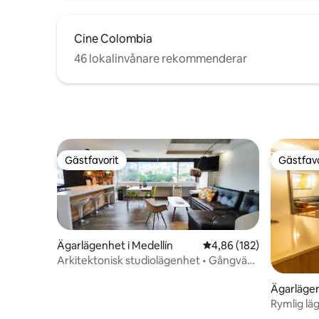
Cine Colombia
46 lokalinvånare rekommenderar
Gästfavorit
Gästfavo
Gästfavorit
Gästfavo
Ägarlägenhet i Medellín
4,86 av 5 i genomsnitt
4,86 (182)
Arkitektonisk studiolägenhet • Gångväg
till Provenza • Fiber
Ägarlägen
Rymlig lä
och luftk