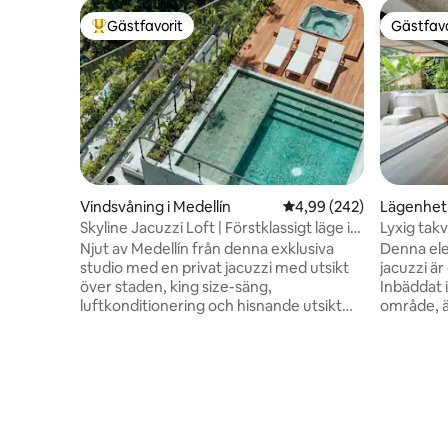
Gästfavorit
Gästfavo
Populär gästfavorit
Gästfavo
Vindsvåning i Medellín
4,99 av 5 i genomsnitt
4,99 (242)
Lägenhet 
Skyline Jacuzzi Loft | Förstklassigt läge i
Lyxig takv
Provenza
Provenza
Njut av Medellín från denna exklusiva
Denna ele
studio med en privat jacuzzi med utsikt
jacuzzi är
över staden, king size-säng,
Inbäddat i
luftkonditionering och hisnande utsikt
område, ä
över staden – den ultimata tillflyktsorten
och rest
för elegans, komfort och pulserande
eget badr
nattliv. Inbäddat i El Poblado, några steg
skrivbord och TV. De
från Provenzas restauranger, takbarer,
fullt utrus
kaféer och gallerier, med Parque Lleras
vardagsru
nattliv några minuter bort. Njut av 54-
luftkondi
tums smart-TV med Netflix,
ljusa terr