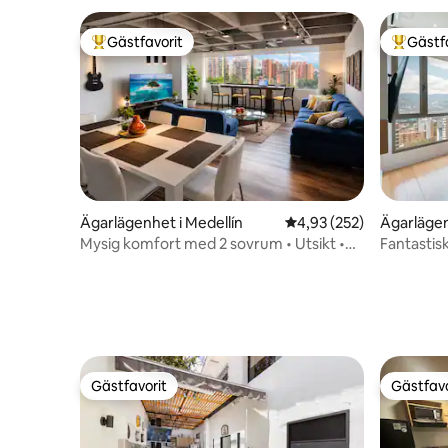
Gästfavorit
Gästf
Populär gästfavorit
Populär 
Ägarlägenhet i Medellín
4,93 av 5 i genomsnitt
4,93 (252)
Ägarlägen
Mysig komfort med 2 sovrum • Utsikt •
Fantastis
Luftkonditionering • Privat jacuzzi • El
luftkondi
Poblado
Gästfavorit
Gästfavo
Gästfavorit
Gästfavo