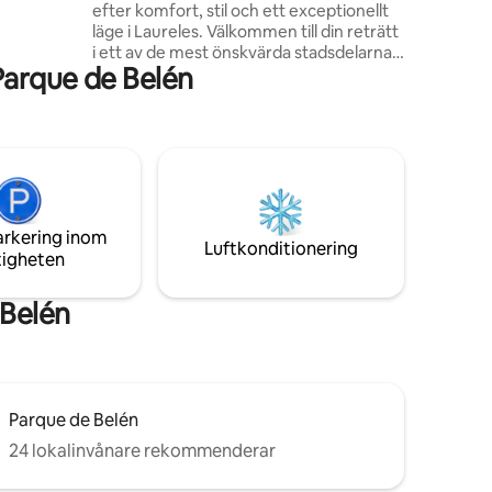
efter komfort, stil och ett exceptionellt
ternet gör
läge i Laureles. Välkommen till din reträtt
rbete och
i ett av de mest önskvärda stadsdelarna i
Parque de Belén
Medellin. Denna lägenhet kombinerar
modern design, elegant finish och direkt
tillgång till en terrass med jacuzzi och
turkiska, perfekt för avkoppling efter en
dag utforska staden. • Jacuzzi och
turkiskt bad på terrassen (16:00-22:00) •
Denna lägenhet har ingen
parkeringsplats. • Vi har ingen tidig
arkering inom
incheckning eller sen utcheckning.
Luftkonditionering
tigheten
 Belén
Parque de Belén
24 lokalinvånare rekommenderar