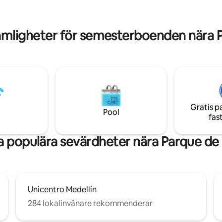
erbjuder den perfekta platsen
restauranger. Höghastighetsin
 Byggnaden har
det idealiskt för både distansa
dygnet runt för allas säkerhet!
stadsutforskare.
mligheter för semesterboenden nära 
Gratis p
Pool
fas
 populära sevärdheter nära Parque de
Unicentro Medellín
284 lokalinvånare rekommenderar