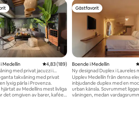
rit
Gästfavorit
rit
Gästfavorit
ligt betyg, 242 omdömen
i Medellín
4,83 av 5 i genomsnittligt betyg, 189 omdöm
4,83 (189)
Boende i Medellín
4
åning med privat jacuzzi i
Ny designad Duplex i Laureles 
och luftkonditionering
ganta takvåning med privat
Upplev Medellín från denna el
 en lyxig pärla i Provenza.
inbjudande duplex med en mo
 hjärtat av Medellíns mest livliga
urban känsla. Sovrummet ligge
r det omgiven av barer, kaféer
våningen, medan vardagsrumm
auranger. Båda sovrummen har
och badrummet ligger på över
um, luftkonditionering,
med ett bekvämt flöde mellan
t öppna köket är
utrymmena. Fönster som vett
tat och flyter in i ett rymligt
gatan fyller hemmet med naturli
m med en videostråle,
och frisk luft. Beläget i ett gång
tionering och lyxiga möbler. Den
livligt grannskap med enkel tillgå
assen med en jacuzzi för 4
kollektivtrafik, kaféer, snabbk