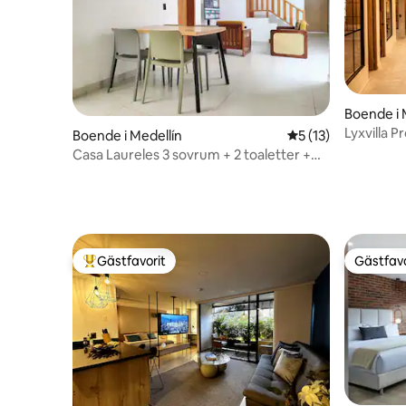
Boende i 
Lyxvilla P
Boende i Medellín
5 av 5 i genomsnit
5 (13)
• Luftkon
Casa Laureles 3 sovrum + 2 toaletter +
parkering
Gästfavorit
Gästfavo
Populär gästfavorit
Gästfavo