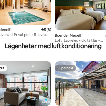
Medellín
5 av 5 i genomsnittligt betyg, 8 omdöm
5 (8)
rovenza | Privat pool • 5 sovrum
tligt betyg, 13 omdömen
Boende i Medellín
ditionering
Loft i Laureles + digitalt lås +
Lägenheter med luftkonditionering
luftkonditionering + wifi
rit
Superhost
rit
Superhost