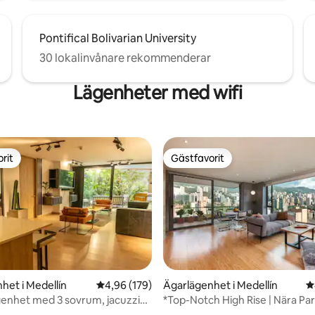
Pontifical Bolivarian University
30 lokalinvånare rekommenderar
Lägenheter med wifi
rit
Gästfavorit
rit
Gästfavorit
ligt betyg, 182 omdömen
het i Medellín
4,96 av 5 i genomsnittligt betyg, 179 omdöm
4,96 (179)
Ägarlägenhet i Medellín
4
genhet med 3 sovrum, jacuzzi
*Top-Notch High Rise | Nära Pa
onditionering | Provenza
Lleras*