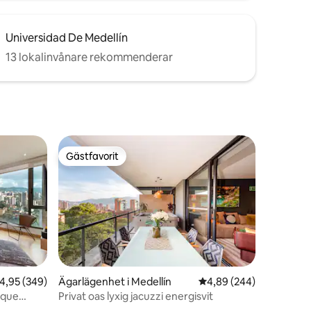
Universidad De Medellín
13 lokalinvånare rekommenderar
Gästfavorit
Gästfavorit
en
,95 av 5 i genomsnittligt betyg, 349 omdömen
4,95 (349)
Ägarlägenhet i Medellín
4,89 av 5 i genomsnitt
4,89 (244)
rque
Privat oas lyxig jacuzzi energisvit