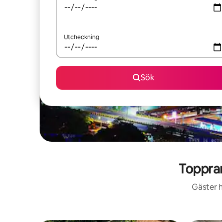
Utcheckning
Sök
Toppra
Gäster h