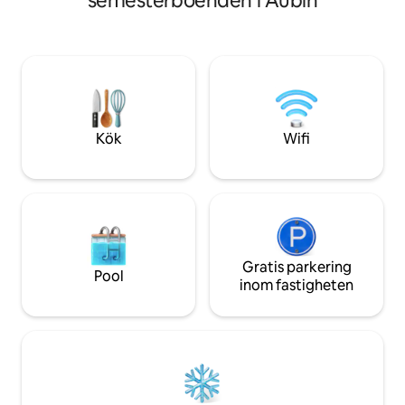
semesterboenden i Aubin
på landet, 10 minu
fruktjuice) Lakan och handdukar
första butikerna, 
tillhandahålls – sängarna är bäddade vid
centrumet i Crans
ankomst. Mycket sval stuga på
Bournazel och Belc
sommaren. Vedspis vid ankomst på
Villefranche-de-
vintern
Rodez och dess S
perfekta platsen a
Kök
Wifi
Gratis parkering
Pool
inom fastigheten