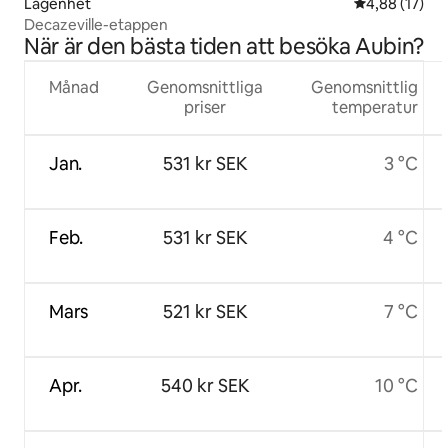
Lägenhet
4,88 av 5 i g
4,88 (17)
Decazeville-etappen
När är den bästa tiden att besöka Aubin?
Månad
Genomsnittliga
Genomsnittlig
priser
temperatur
Jan.
531 kr SEK
3 °C
Feb.
531 kr SEK
4 °C
Mars
521 kr SEK
7 °C
Apr.
540 kr SEK
10 °C