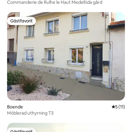
Commanderie de Rulhe le Haut Medeltida gård
Gästfavorit
Gästfavorit
Boende
5 av 5 i 
5 (11)
Möblerad uthyrning T3
Gästfavorit