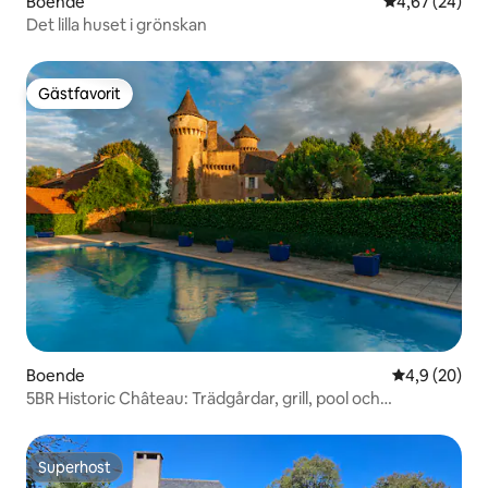
Boende
4,67 av 5 i g
4,67 (24)
Det lilla huset i grönskan
Gästfavorit
Gästfavorit
Boende
4,9 av 5 i g
4,9 (20)
5BR Historic Château: Trädgårdar, grill, pool och
bubbelpool
Superhost
Superhost