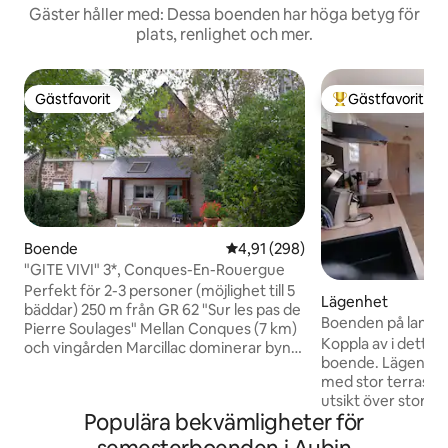
Gäster håller med: Dessa boenden har höga betyg för
plats, renlighet och mer.
Gästfavorit
Gästfavorit
Gästfavorit
Populär gästfavor
Boende
4,91 av 5 i genomsnittligt bety
4,91 (298)
"GITE VIVI" 3*, Conques-En-Rouergue
Perfekt för 2-3 personer (möjlighet till 5
Lägenhet
bäddar) 250 m från GR 62 "Sur les pas de
Boenden på land
Pierre Soulages" Mellan Conques (7 km)
Koppla av i detta 
och vingården Marcillac dominerar byn
boende. Lägenhet
Puech Saint Cyprien och dalen 800 m
med stor terrass, 
från butiker. 16 km från Centre Thermal
utsikt över stor m
de Cransac Frukost på begäran: 7,00
Populära bekvämligheter för
vardagsrum, 1 sov
euro/pers (kaffe, te, mjölk, smör,
stort badrum med toalett. 
hemmagjord sylt, rostat bröd, tårta,