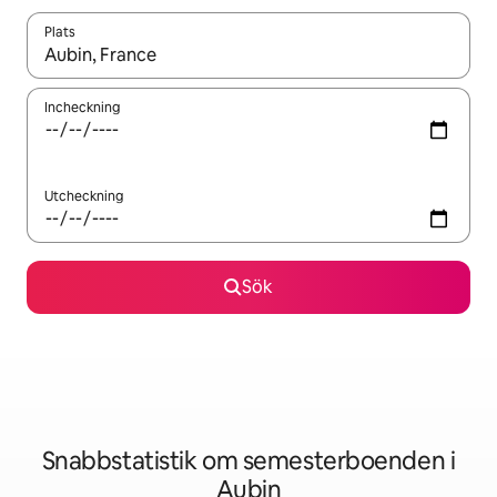
Plats
När resultaten är tillgängliga kan du navigera med upp- och ned
Incheckning
Utcheckning
Sök
Snabbstatistik om semesterboenden i
Aubin