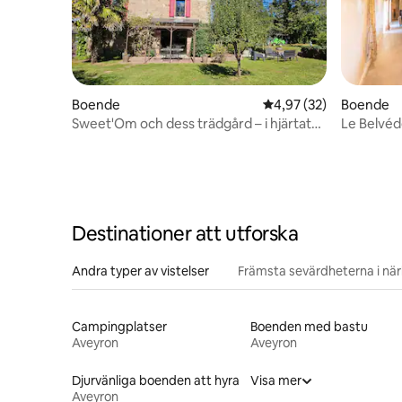
Boende
4,97 av 5 i genomsnit
4,97 (32)
Boende
Sweet'Om och dess trädgård – i hjärtat
Le Belvéd
av Vallon
Destinationer att utforska
Andra typer av vistelser
Främsta sevärdheterna i nä
Campingplatser
Boenden med bastu
Aveyron
Aveyron
Djurvänliga boenden att hyra
Visa mer
Aveyron