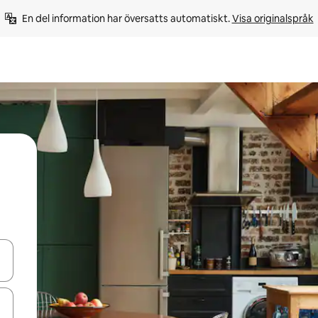
En del information har översatts automatiskt. 
Visa originalspråk
d upp- och nedåtpilarna eller utforska genom att trycka eller svepa.