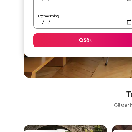
Utcheckning
Sök
T
Gäster h