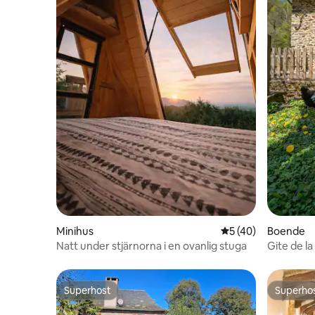
Minihus
5 av 5 i genomsnit
5 (40)
Boende
Natt under stjärnorna i en ovanlig stuga
Gite de l
Superhost
Superho
Superhost
Superho