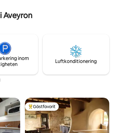
återfå lugnet.
i Aveyron
arkering inom
Luftkonditionering
tigheten
n
Gästfavorit
Populär gästfavorit