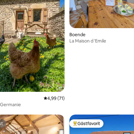
Boende
La Maison d 'Emile
tligt betyg, 40 omdömen
4,99 av 5 i genomsnittligt betyg, 71 omdöm
4,99 (71)
a Germanie
st
Gästfavorit
st
Populär gästfavorit