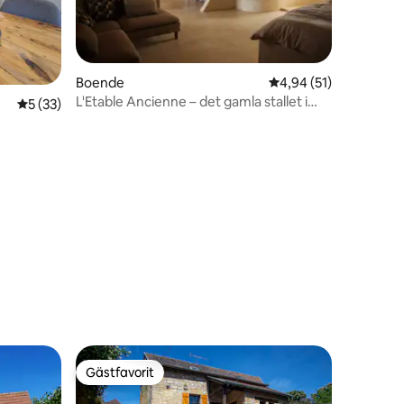
Boende
4,94 av 5 i genomsnit
4,94 (51)
L'Etable Ancienne – det gamla stallet i
5 av 5 i genomsnittligt betyg, 33 omdömen
5 (33)
Bonbousquet
en
Gästfavorit
Gästfavorit