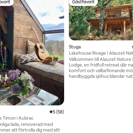
avorit
Gästfavorit
gästfavorit
Gästfavorit
Stuga
Lakehouse Rivage | Alauzet Na
Lodge & Spa
Välkommen till Alauzet Nature 
Lodge, en fridfull retreat där na
tligt betyg, 26 omdömen
komfort och välbefinnande möt
handbyggda sjöhus blandar nat
material, bohemisk design oc
bekvämligheter för att skapa e
tillflyktsort. Koppla av i vår ve
bastu, bada under stjärnorna i 
vedeldade badtunna och återf
med naturen. Omgivet av skog
5 av 5 i genomsnittligt betyg, 58 omdöm
5 (58)
vacker sjö är Alauzet det perfe
 Timon i Aubrac
resmålet för romantiska resor, 
liga lada, renoverad med
resor och oförglömliga semestr
mer att förtrolla dig med sitt