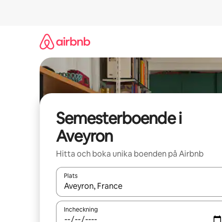
Hoppa
till
innehåll
Semesterboende i
Aveyron
Hitta och boka unika boenden på Airbnb
Plats
När resultaten är tillgängliga kan du navigera me
Incheckning