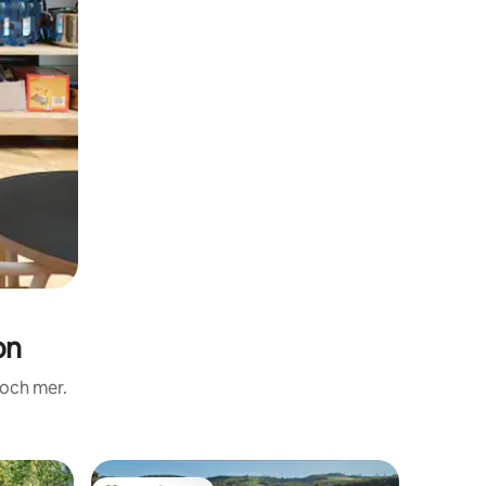
on
 och mer.
Slott