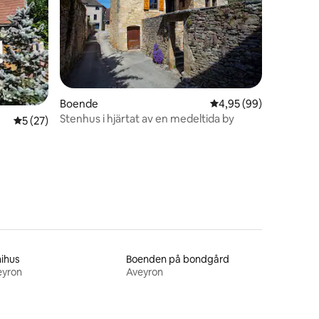
en
Boende
4,95 av 5 i genomsnit
4,95 (99)
Stenhus i hjärtat av en medeltida by
5 av 5 i genomsnittligt betyg, 27 omdömen
5 (27)
ihus
Boenden på bondgård
eyron
Aveyron