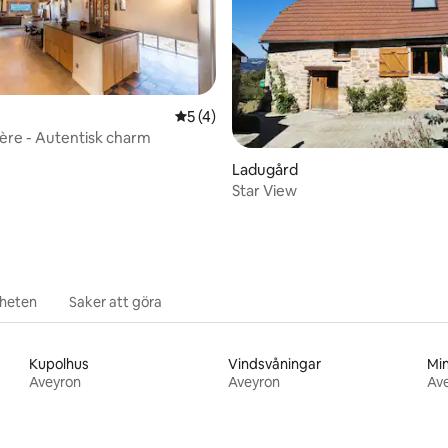
tligt betyg, 32 omdömen
5 av 5 i genomsnittligt betyg, 4 omdöm
5 (4)
ère - Autentisk charm
Ladugård
Star View
rheten
Saker att göra
Kupolhus
Vindsvåningar
Min
Aveyron
Aveyron
Av