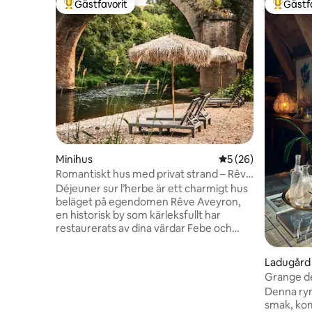
Gästfavorit
Gästf
Populär gästfavorit
Populär 
Minihus
5 av 5 i genomsnit
5 (26)
Romantiskt hus med privat strand – Rêve
Aveyron
Déjeuner sur l’herbe är ett charmigt hus
beläget på egendomen Rêve Aveyron,
en historisk by som kärleksfullt har
restaurerats av dina värdar Febe och
Joeri. Det är ett ställe omgivet av
naturen där man kan varva ner och
Ladugård
återförenas. Vakna till fågelsång, njut av
Grange de
långa frukostar på terrassen och
Denna rym
tillbringa varma dagar vid floden och vår
smak, kom
privata strand. Här möts lyx och