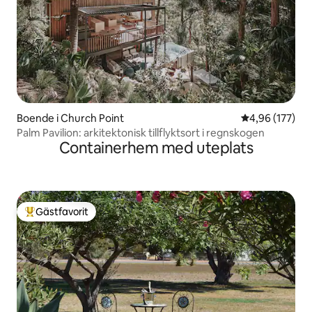
Boende i Church Point
4,96 av 5 i ge
4,96 (177)
Palm Pavilion: arkitektonisk tillflyktsort i regnskogen
Containerhem med uteplats
Gästfavorit
Populär gästfavorit