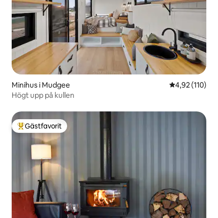
Minihus i Mudgee
4,92 av 5 i ge
4,92 (110)
Högt upp på kullen
Gästfavorit
Populär gästfavorit