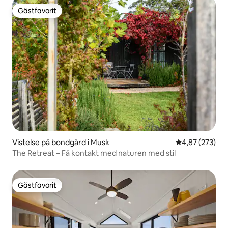
Gästfavorit
Gästfavorit
Vistelse på bondgård i Musk
4,87 av 5 i ge
4,87 (273)
The Retreat – Få kontakt med naturen med stil
Gästfavorit
Gästfavorit