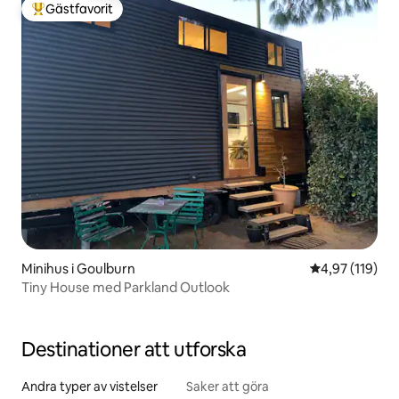
Gästfavorit
Populär gästfavorit
Minihus i Goulburn
4,97 av 5 i ge
4,97 (119)
Tiny House med Parkland Outlook
Destinationer att utforska
Andra typer av vistelser
Saker att göra