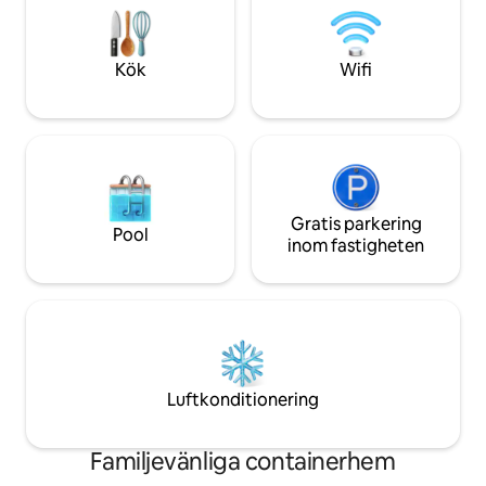
Nära till vandringsleder, flod och
närmar dig toppen av
stränder kommer och utforskar allt
fridfullt bushland
denna fantastiska region har att erbjuda.
att se några kängu
Kök
Wifi
Gratis parkering
Pool
inom fastigheten
Luftkonditionering
Familjevänliga containerhem