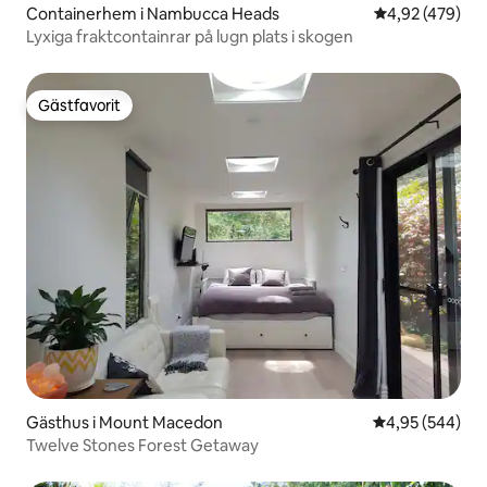
Containerhem i Nambucca Heads
4,92 av 5 i ge
4,92 (479)
Lyxiga fraktcontainrar på lugn plats i skogen
Gästfavorit
Gästfavorit
Gästhus i Mount Macedon
4,95 av 5 i ge
4,95 (544)
Twelve Stones Forest Getaway