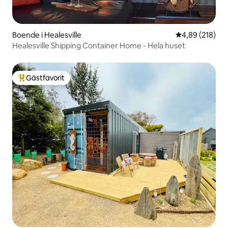
Boende i Healesville
4,89 av 5 i ge
4,89 (218)
Healesville Shipping Container Home - Hela huset
Gästfavorit
Populär gästfavorit