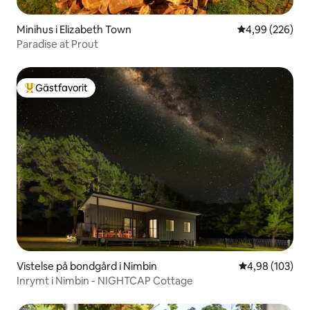
Minihus i Elizabeth Town
4,99 av 5 i ge
4,99 (226)
Paradise at Prout
Gästfavorit
Populär gästfavorit
Vistelse på bondgård i Nimbin
4,98 av 5 i ge
4,98 (103)
Inrymt i Nimbin - NIGHTCAP Cottage