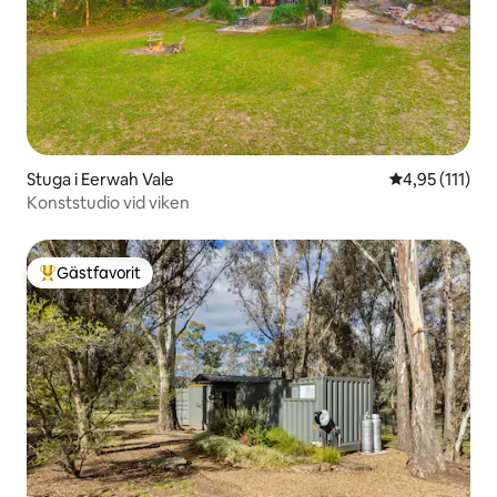
Stuga i Eerwah Vale
4,95 av 5 i g
4,95 (111)
Konststudio vid viken
Gästfavorit
Populär gästfavorit