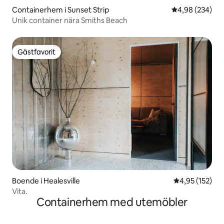
Containerhem i Sunset Strip
4,98 av 5 i ge
4,98 (234)
Unik container nära Smiths Beach
Gästfavorit
Gästfavorit
Boende i Healesville
4,95 av 5 i ge
4,95 (152)
Vita.
Containerhem med utemöbler