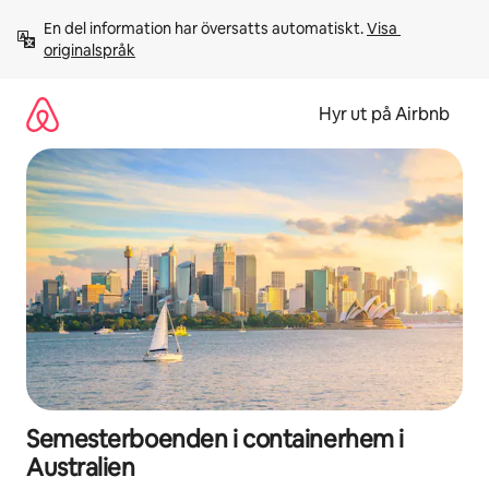
Hoppa
En del information har översatts automatiskt. 
Visa 
till
originalspråk
innehåll
Hyr ut på Airbnb
Semesterboenden i containerhem i
Australien