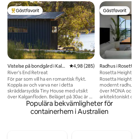
Gästfavorit
Gästfavorit
Populär gästfavorit
Gästfavorit
Vistelse på bondgård i Kalga
4,98 av 5 i genomsnittligt bety
4,98 (285)
Radhus i Rosetta
n
River's End Retreat
Rosetta Heights
För par som vill ha en romantisk flykt.
Rosetta Heights är
Koppla av och varva ner i detta
modernt radhus me
skräddarsydda Tiny House med utsikt
över MONA och flod
över Kalganfloden. Beläget på 30ac är vi
arkitektoniskt de
Populära bekvämligheter för
en liten fungerande gård. Får, alpackor
byggdes 2022 och ä
och hästar betar hagarna och du kan till
grupper eller en li
containerhem i Australien
och med få ett besök från någon av våra
minuters bilresa ti
kängurur för husdjur. Från altanen kan
minuter till MONA 
du lyssna på rikligt fågelliv och fisk som
restauranger ino
stiger upp i floden medan du njuter av
är denna fastigh
ett glas lokalt vin i anslutning till elden.
kommer garantera