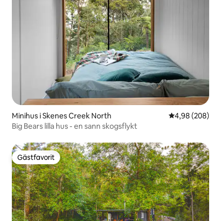
Minihus i Skenes Creek North
4,98 av 5 i ge
4,98 (208)
Big Bears lilla hus - en sann skogsflykt
Gästfavorit
Gästfavorit