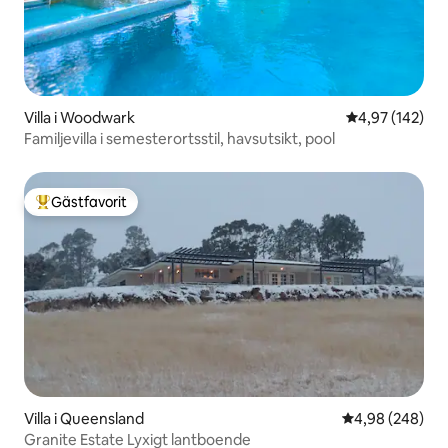
Villa i Woodwark
4,97 av 5 i ge
4,97 (142)
Familjevilla i semesterortsstil, havsutsikt, pool
Gästfavorit
Populär gästfavorit
Villa i Queensland
4,98 av 5 i ge
4,98 (248)
Granite Estate Lyxigt lantboende