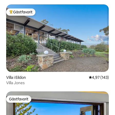
Gästfavorit
Populär gästfavorit
Villa i Eildon
4,97 av 5 i ge
4,97 (143)
Villa Jones
Gästfavorit
Gästfavorit