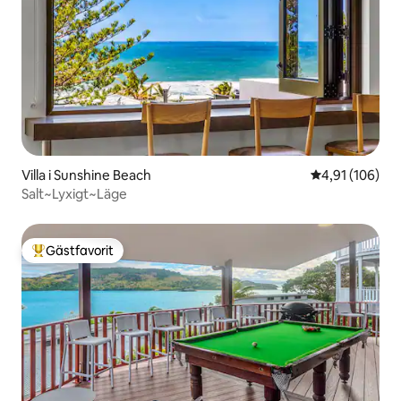
Villa i Sunshine Beach
4,91 av 5 i ge
4,91 (106)
Salt~Lyxigt~Läge
Gästfavorit
Populär gästfavorit