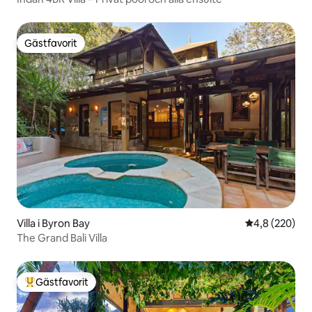
Gästfavorit
Gästfavorit
Villa i Byron Bay
4,8 av 5 i ge
4,8 (220)
The Grand Bali Villa
Gästfavorit
Populär gästfavorit