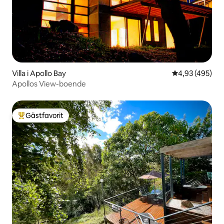
Villa i Apollo Bay
4,93 av 5 i ge
4,93 (495)
Apollos View-boende
Gästfavorit
Populär gästfavorit