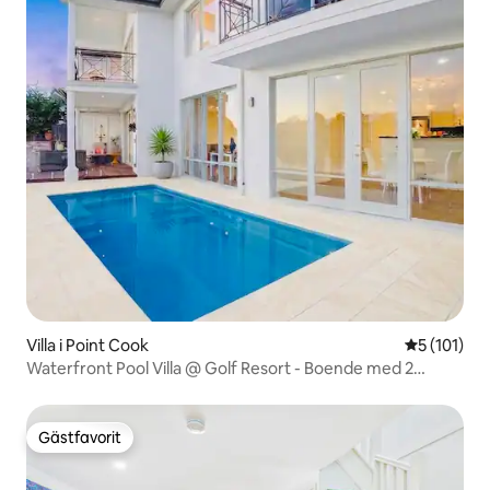
Villa i Point Cook
5 av 5 i ge
5 (101)
Waterfront Pool Villa @ Golf Resort - Boende med 2
sovrum
Gästfavorit
Gästfavorit