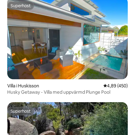
Superhost
Superhost
Villa i Huskisson
4,89 av 5 i ge
4,89 (450)
Husky Getaway - Villa med uppvärmd Plunge Pool
Superhost
Superhost