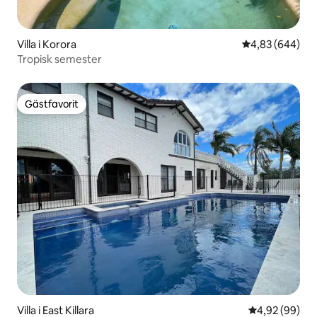
Villa i Korora
4,83 av 5 i ge
4,83 (644)
Tropisk semester
Gästfavorit
Gästfavorit
Villa i East Killara
4,92 av 5 i g
4,92 (99)