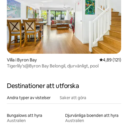
Villa i Byron Bay
4,89 av 5 i ge
4,89 (121)
Tigerlily's@Byron Bay Belongil, djurvänligt, pool
Destinationer att utforska
Andra typer av vistelser
Saker att göra
Bungalows att hyra
Djurvänliga boenden att hyra
Australien
Australien