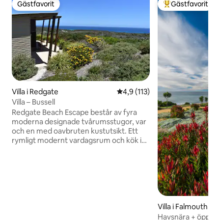
Gästfavorit
Gästfavorit
Gästfavorit
Populär gästfavor
Villa i Redgate
4,9 av 5 i genomsnittligt bet
4,9 (113)
Villa – Bussell
Redgate Beach Escape består av fyra
moderna designade tvårumsstugor, var
och en med oavbruten kustutsikt. Ett
rymligt modernt vardagsrum och kök i
öppen planlösning separerar två
generösa och privata King och Queen
sovrum. (med mycket bekväma sängar).
<p> Enkel och funktionell design, men
ändå universellt mysig och välkomnande
med avslappnade balinesisk-inspirerade
möbler. Varje stuga är utrustad med alla
Villa i Falmouth
moderna bekvämligheter för komfort
Havsnära + öppen 