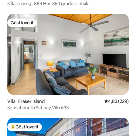
Killara Lyxigt 8BR Hus 360 graders utsikt
Gästfavorit
Gästfavorit
Villa i Fraser Island
4,83 av 5 i ge
4,83 (229)
Sensationella Satinay Villa 633.
Gästfavorit
Populär gästfavorit