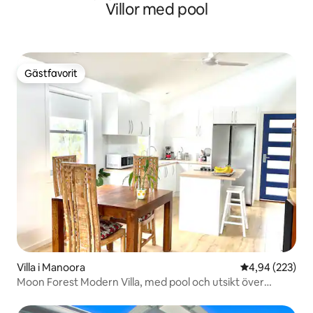
Villor med pool
Gästfavorit
Gästfavorit
Villa i Manoora
4,94 av 5 i ge
4,94 (223)
Moon Forest Modern Villa, med pool och utsikt över
bergen