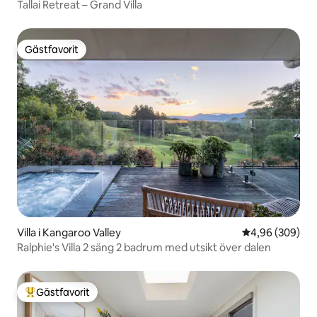
Tallai Retreat – Grand Villa
Gästfavorit
Gästfavorit
Villa i Kangaroo Valley
4,96 av 5 i ge
4,96 (309)
Ralphie's Villa 2 säng 2 badrum med utsikt över dalen
Gästfavorit
Populär gästfavorit