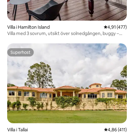
Villa i Hamilton Island
4,91 av 5 i ge
4,91 (477)
Villa med 3 sovrum, utsikt över solnedgången, buggy –
Hamilton Island
Superhost
Superhost
Villa i Tallai
4,86 av 5 i ge
4,86 (411)