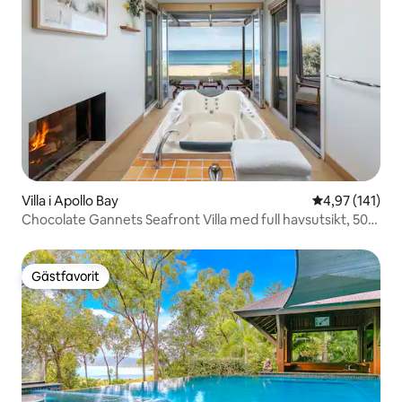
Villa i Apollo Bay
4,97 av 5 i ge
4,97 (141)
Chocolate Gannets Seafront Villa med full havsutsikt, 50
meter från stranden och 3 minuter till stan
Gästfavorit
Gästfavorit