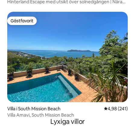
Hinterland Escape med utsikt över solnedgången | Nära
Byron
Gästfavorit
Gästfavorit
Villa i South Mission Beach
4,98 av 5 i ge
4,98 (241)
Villa Amavi, South Mission Beach
Lyxiga villor