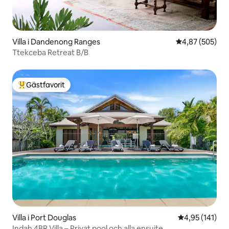
Villa i Dandenong Ranges
4,87 av 5 i ge
4,87 (505)
Ttekceba Retreat B/B
Gästfavorit
Populär gästfavorit
Villa i Port Douglas
4,95 av 5 i ge
4,95 (141)
Indah 4BR Villa – Privat pool och alla ensuite