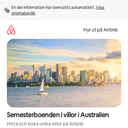
Hoppa
En del information har översatts automatiskt. 
Visa 
till
originalspråk
innehåll
Hyr ut på Airbnb
Semesterboenden i villor i Australien
Hitta och boka unika villor på Airbnb