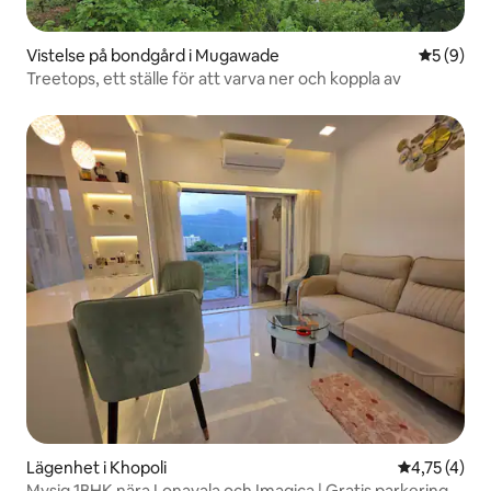
Vistelse på bondgård i Mugawade
5 av 5 i 
5 (9)
Treetops, ett ställe för att varva ner och koppla av
Lägenhet i Khopoli
4,75 av 5 i
4,75 (4)
Mysig 1BHK nära Lonavala och Imagica | Gratis parkering