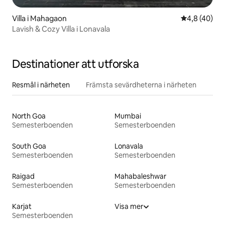
Villa i Mahagaon
4,8 av 5 i g
4,8 (40)
Lavish & Cozy Villa i Lonavala
Destinationer att utforska
Resmål i närheten
Främsta sevärdheterna i närheten
North Goa
Mumbai
Semesterboenden
Semesterboenden
South Goa
Lonavala
Semesterboenden
Semesterboenden
Raigad
Mahabaleshwar
Semesterboenden
Semesterboenden
Karjat
Visa mer
Semesterboenden