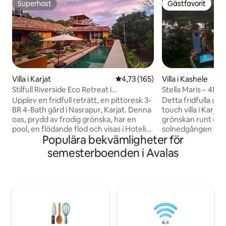
Superhost
Gästfavorit
Superhost
Gästfavorit
Villa i Karjat
4,73 av 5 i genomsnittligt bet
4,73 (165)
Villa i Kashele
Stilfull Riverside Eco Retreat i
Stella Maris – 4BHK
Karjat/Matheran
Karjat
Upplev en fridfull reträtt, en pittoresk 3-
Detta fridfulla ut
BR 4-Bath gård i Nasrapur, Karjat. Denna
touch villa i Karjat.
oas, prydd av frodig grönska, har en
grönskan runt omk
pool, en flödande flod och visas i Hotelier
solnedgången varje
Populära bekvämligheter för
India. Den rustika designen är skapad
egen vackra målning! Med en 
med kärlek och erbjuder rymliga, öppna
för att njuta av di
semesterboenden i Avalas
områden som inbjuder till en känsla av
massivt flodsidodäck
frihet och samhörighet med naturen –
och med morgonyo
en idealisk tillflyktsort för en stadsdetox.
fritidsvarv och tup
Det utmärker sig för sitt engagemang
dina barn och husdj
för miljömässig hållbarhet. Denna villa
jacuzzi för att sla
rymmer 15 gäster över natten och 30
utomhuskök och matplat
gäster för dagen vilket gör den idealisk
av, utforska, lev! *Inga STAG-bokningar
för fester.
tack!