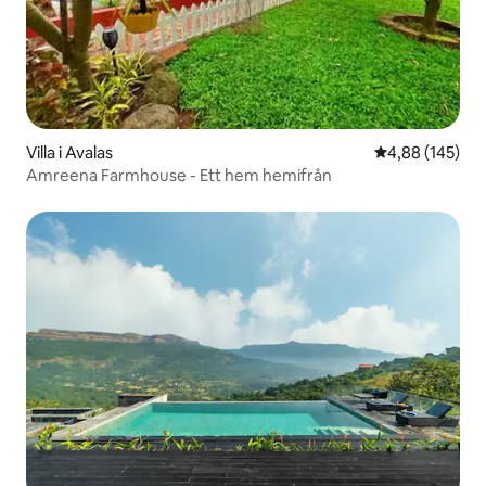
Villa i Avalas
4,88 av 5 i ge
4,88 (145)
Amreena Farmhouse - Ett hem hemifrån