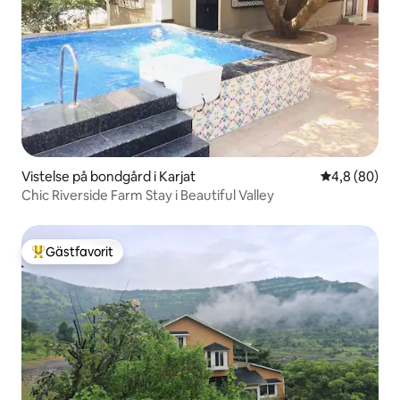
Vistelse på bondgård i Karjat
4,8 av 5 i g
4,8 (80)
Chic Riverside Farm Stay i Beautiful Valley
Gästfavorit
Populär gästfavorit