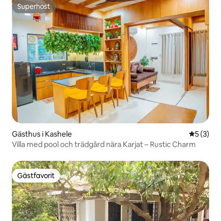
Superhost
Superhost
Gästhus i Kashele
5 av 5 i 
5 (3)
Villa med pool och trädgård nära Karjat – Rustic Charm
Gästfavorit
Gästfavorit