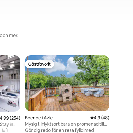
 och mer.
Gästhus 
Gästfavorit
Gästf
Gästfavorit
Populär
Sjön/Båt
miles
Fly till e
sjön Eagl
minuter 
andra po
är omgiv
en avkop
pool, fis
lägerelds
en
Boende i Azle
4,9 av 5 i genomsnit
4,9 (48)
,99 av 5 i genomsnittligt betyg, 254 omdömen
4,99 (254)
om utrymme
Mysig tillflyktsort bara en promenad till
Stay in
morgonpr
sjön
Gör dig redo för en resa fylld med
 loft
vacker so