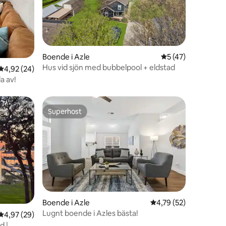
en
Boende i Azle
5 av 5 i genomsnit
5 (47)
Hus vid sjön med bubbelpool + eldstad
4,92 av 5 i genomsnittligt betyg, 24 omdömen
4,92 (24)
a av!
Superhost
Superhost
en
Boende i Azle
4,79 av 5 i genomsnit
4,79 (52)
Lugnt boende i Azles bästa!
4,97 av 5 i genomsnittligt betyg, 29 omdömen
4,97 (29)
d |