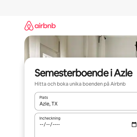
Hoppa
till
innehåll
Semesterboende i Azle
Hitta och boka unika boenden på Airbnb
Plats
När resultaten är tillgängliga kan du navigera me
Incheckning