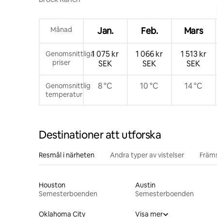
Månad
Jan.
Feb.
Mars
1 075 kr
1 066 kr
1 513 kr
Genomsnittliga
priser
SEK
SEK
SEK
8 °C
10 °C
14 °C
Genomsnittlig
temperatur
Destinationer att utforska
Resmål i närheten
Andra typer av vistelser
Främs
Houston
Austin
Semesterboenden
Semesterboenden
Oklahoma City
Visa mer