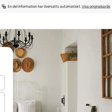
En del information har översatts automatiskt. 
Visa originalspråk
d upp- och nedåtpilarna eller utforska genom att trycka eller svepa.