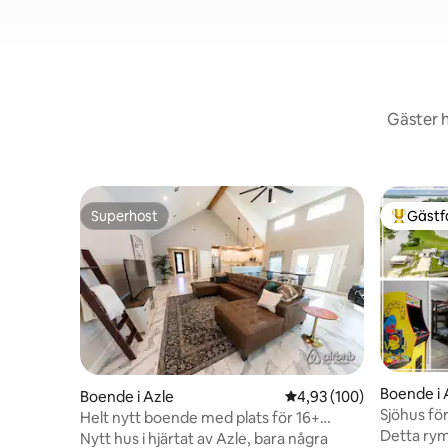
Gäster h
Superhost
Gästf
Superhost
Populär 
Boende i 
Boende i Azle
4,93 av 5 i genomsnitt
4,93 (100)
Sjöhus fö
Helt nytt boende med plats för 16+
Lake!
Detta rym
personer bekvämt!
Nytt hus i hjärtat av Azle, bara några