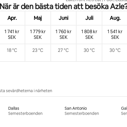
När är den bästa tiden att besöka Azle
Kajaker
Apr.
Maj
Juni
Juli
Aug.
1 741 kr
1 779 kr
1 760 kr
1 808 kr
1 541 kr
SEK
SEK
SEK
SEK
SEK
18 °C
23 °C
27 °C
30 °C
30 °C
ta sevärdheterna i närheten
Dallas
San Antonio
Ga
Semesterboenden
Semesterboenden
Se