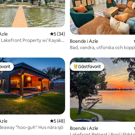
tligt betyg, 34 omdömen
Azle
5 av 5 i genomsnittligt betyg, 34 omdöm
5 (34)
 Lakefront Property w/ Kayaks
Boende i Azle
Bad, vandra, utforska och koppl
avorit
Gästfavorit
gästfavorit
Populär gästfavorit
Azle
5 av 5 i genomsnittligt betyg, 48 omdöm
5 (48)
eaway "hoo-guh" Hus nära sjö
tligt betyg, 14 omdömen
Boende i Azle
Lakefront Retreat | Pool | Eldsta