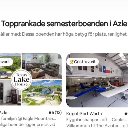
Topprankade semesterboenden i Azle
åller med: Dessa boenden har höga betyg för plats, renlighet
avorit
Gästfavorit
gästfavorit
Populär gästfavorit
Azle
5 av 5 i genomsnittligt betyg, 13 omdöm
5 (13)
ligt betyg, 100 omdömen
Kupol i Fort Worth
4
r familjen @ Eagle Mountain
Flygplanshangar Loft – Coolest 
liga boende ligger precis vid
Fort Worth!
Välkommen till The Aviator – ett