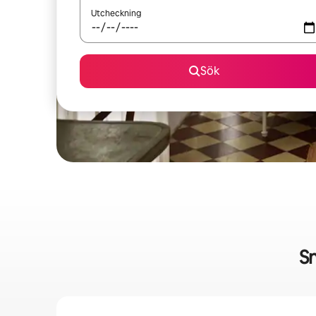
Utcheckning
Sök
S