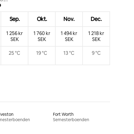
?
Sep.
Okt.
Nov.
Dec.
1 256 kr
1 760 kr
1 494 kr
1 218 kr
SEK
SEK
SEK
SEK
25 °C
19 °C
13 °C
9 °C
lveston
Fort Worth
mesterboenden
Semesterboenden