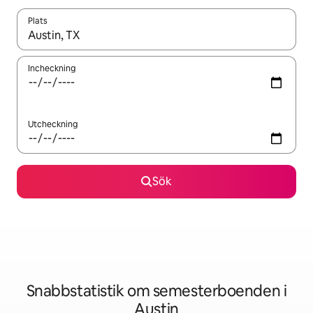
Plats
När resultaten är tillgängliga kan du navigera med upp- och ned
Incheckning
Utcheckning
Sök
Snabbstatistik om semesterboenden i
Austin