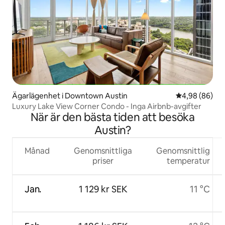
Ägarlägenhet i Downtown Austin
4,98 av 5 i g
4,98 (86)
Luxury Lake View Corner Condo - Inga Airbnb-avgifter
När är den bästa tiden att besöka
Austin?
Månad
Genomsnittliga
Genomsnittlig
priser
temperatur
Jan.
1 129 kr SEK
11 °C