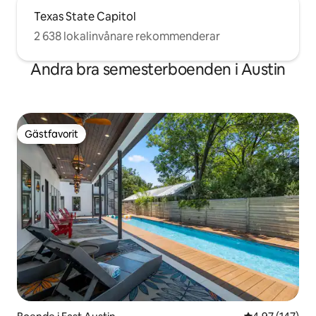
veteranen från andra världskriget vid 112
års ålder. Han bor längre ner i kvarteret
Texas State Capitol
där han köpte ett hus efter krigsslutet.
2 638 lokalinvånare rekommenderar
Andra bra semesterboenden i Austin
Gästfavorit
Gästfavorit