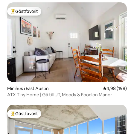
Gästfavorit
Populär gästfavorit
Minihus i East Austin
4,98 av 5 i ge
4,98 (198)
ATX Tiny Home | Gå till UT, Moody & Food on Manor
Gästfavorit
Populär gästfavorit