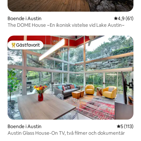
Boende i Austin
4,9 av 5 i g
4,9 (61)
The DOME House ~En ikonisk vistelse vid Lake Austin~
Gästfavorit
Populär gästfavorit
Boende i Austin
5 av 5 i g
5 (113)
Austin Glass House-On TV, två filmer och dokumentär