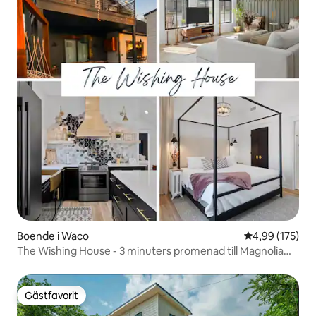
Boende i Waco
4,99 av 5 i ge
4,99 (175)
The Wishing House - 3 minuters promenad till Magnolia
Silos
Gästfavorit
Gästfavorit