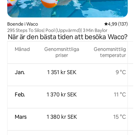
Boende i Waco
4,99 av 5 i ge
4,99 (137)
295 Steps To Silos| Pool (Uppvärmd)| 3 Min Baylor
När är den bästa tiden att besöka Waco?
Månad
Genomsnittliga
Genomsnittlig
priser
temperatur
Jan.
1 351 kr SEK
9 °C
Feb.
1 370 kr SEK
11 °C
Mars
1 380 kr SEK
15 °C