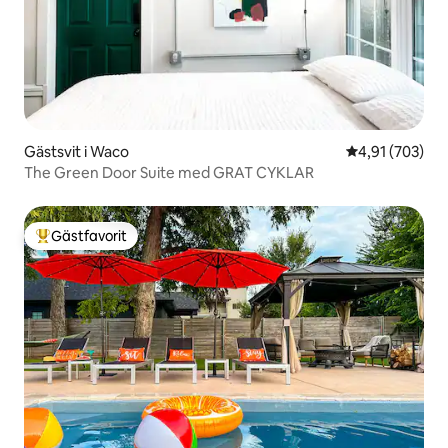
Gästsvit i Waco
4,91 av 5 i ge
4,91 (703)
The Green Door Suite med GRAT CYKLAR
Gästfavorit
Populär gästfavorit