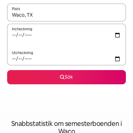
Plats
När resultaten är tillgängliga kan du navigera med upp- och ned
Incheckning
Utcheckning
Sök
Snabbstatistik om semesterboenden i
Waco