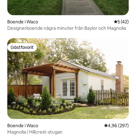
Boende i Waco
5 av 5 i g
5 (42)
Designerboende några minuter från Baylor och Magnolia
Gästfavorit
Gästfavorit
Boende i Waco
4,96 av 5 i ge
4,96 (297)
Magnolia | Hillcrest-stugan