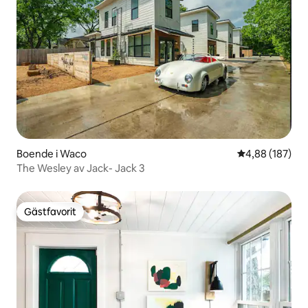
Boende i Waco
4,88 av 5 i ge
4,88 (187)
The Wesley av Jack- Jack 3
Gästfavorit
Gästfavorit