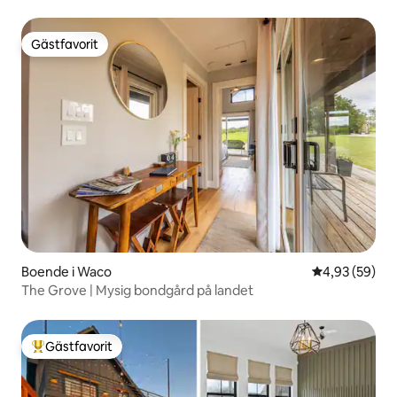
Gästfavorit
Gästfavorit
Boende i Waco
4,93 av 5 i g
4,93 (59)
The Grove | Mysig bondgård på landet
Gästfavorit
Populär gästfavorit