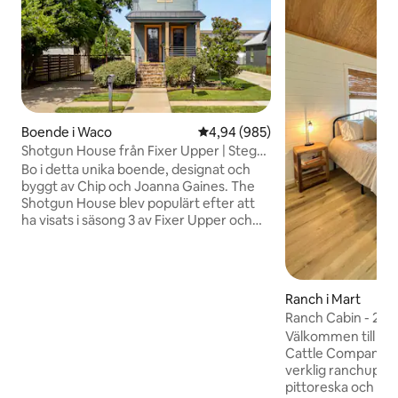
Boende i Waco
4,94 av 5 i genomsnittligt bety
4,94 (985)
Shotgun House från Fixer Upper | Steg
till Silos/BU
Bo i detta unika boende, designat och
byggt av Chip och Joanna Gaines. The
Shotgun House blev populärt efter att
ha visats i säsong 3 av Fixer Upper och
ligger ett kvarter från Silos och några
steg från Baylor/Downtown Waco.
Boendet har bevarats från serien och är
utformat med Magnolia från avsnittet
Ranch i Mart
samt inslag av Magnolia från idag. Gäster
Ranch Cabin - 20 mi
beskriver konsekvent boendet som
Välkommen till Th
perfekt för Waco-resor och en unik
Cattle Company! K
upplevelse som man bara måste
verklig ranchuppl
uppleva. Skicka ett meddelande till oss
pittoreska och lug
för att få veta mer och för att få vår