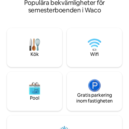
Populära bekvämligheter för
med uthyrning av h
guide till Waco😊
parkering för släpvagnar. 
semesterboenden i Waco
mer utrymme? Bo
Barndominium" ell
"Room 1 eller 2" fö
med vänner eller familj. Båda
navet på vår fung
vår verkstad. Njut av lugna landskap,
hisnande soluppg
solnedgångar, eller
Kök
Wifi
ranchen runt omkr
Gratis parkering
Pool
inom fastigheten