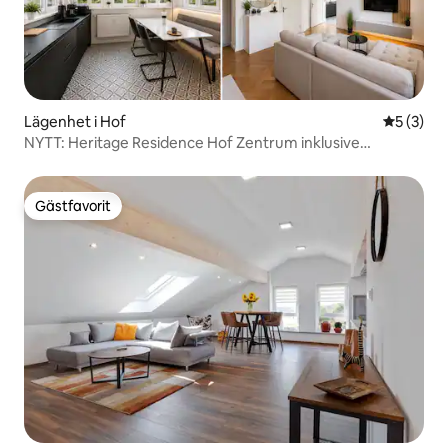
Lägenhet i Hof
5 av 5 i 
5 (3)
NYTT: Heritage Residence Hof Zentrum inklusive
parkering
Gästfavorit
Gästfavorit