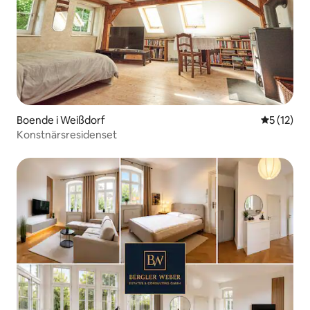
Boende i Weißdorf
5 av 5 i g
5 (12)
Konstnärsresidenset