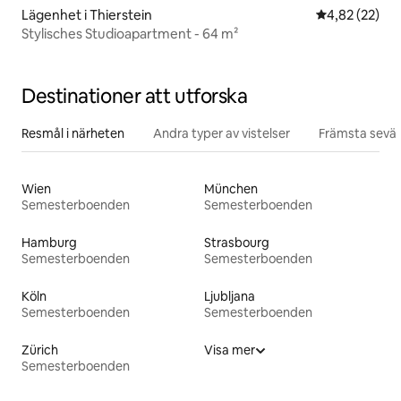
Lägenhet i Thierstein
4,82 av 5 i g
4,82 (22)
Stylisches Studioapartment - 64 m²
Destinationer att utforska
Resmål i närheten
Andra typer av vistelser
Främsta sevär
Wien
München
Semesterboenden
Semesterboenden
Hamburg
Strasbourg
Semesterboenden
Semesterboenden
Köln
Ljubljana
Semesterboenden
Semesterboenden
Zürich
Visa mer
Semesterboenden