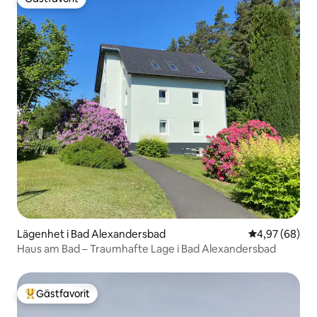
Gästfavorit
Lägenhet i Bad Alexandersbad
4,97 av 5 i g
4,97 (68)
Haus am Bad – Traumhafte Lage i Bad Alexandersbad
Gästfavorit
Populär gästfavorit