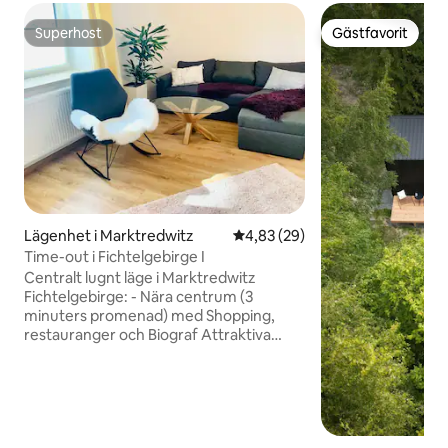
Superhost
Gästfavorit
Superhost
Gästfavorit
Lägenhet i Marktredwitz
4,83 av 5 i genomsnittligt bet
4,83 (29)
Time-out i Fichtelgebirge I
Centralt lugnt läge i Marktredwitz
Fichtelgebirge: - Nära centrum (3
minuters promenad) med Shopping,
restauranger och Biograf Attraktiva
utflyktsmål - Ochsenkopf (25 minuter
med bil) o Vandring, mountainbike, zip-
lining o Skidåkning/kälkåkning -
Weißenstädter See (30 minuter med bil)
o Surfing o Med båt -