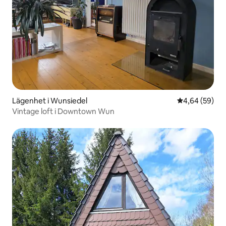
Lägenhet i Wunsiedel
4,64 av 5 i g
4,64 (59)
Vintage loft i Downtown Wun