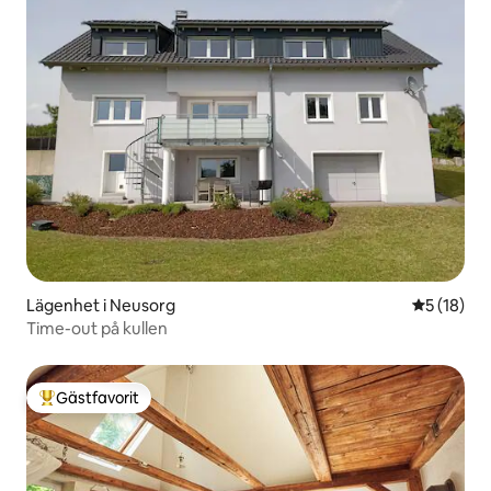
Lägenhet i Neusorg
5 av 5 i g
5 (18)
Time-out på kullen
Gästfavorit
Populär gästfavorit