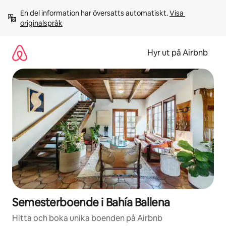
Hoppa
En del information har översatts automatiskt. 
Visa 
till
originalspråk
innehåll
Hyr ut på Airbnb
Semesterboende i Bahía Ballena
Hitta och boka unika boenden på Airbnb