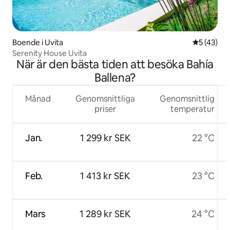
Boende i Uvita
5 av 5 i g
5 (43)
Serenity House Uvita
När är den bästa tiden att besöka Bahía
Ballena?
Månad
Genomsnittliga
Genomsnittlig
priser
temperatur
Jan.
1 299 kr SEK
22 °C
Feb.
1 413 kr SEK
23 °C
Mars
1 289 kr SEK
24 °C