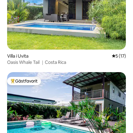
Villa i Uvita
5 av 5 i g
5 (17)
Oasis Whale Tail ｜Costa Rica
Gästfavorit
Populär gästfavorit