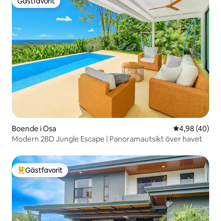
Gästfavorit
Gästfavorit
Boende i Osa
4,98 av 5 i g
4,98 (40)
Modern 2BD Jungle Escape | Panoramautsikt över havet
Gästfavorit
Populär gästfavorit