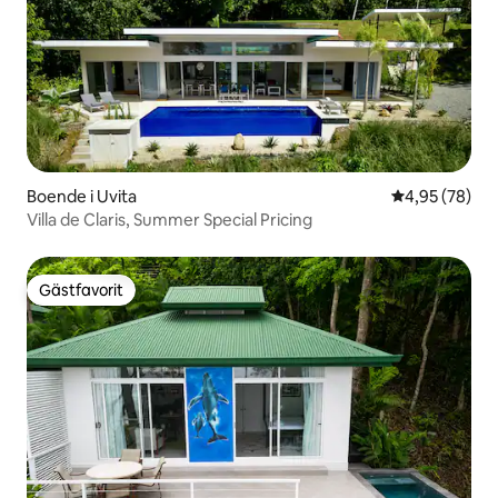
Boende i Uvita
4,95 av 5 i g
4,95 (78)
Villa de Claris, Summer Special Pricing
Gästfavorit
Gästfavorit