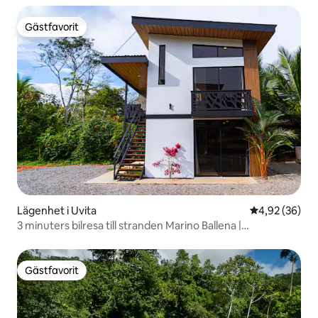
Gästfavorit
Gästfavorit
Lägenhet i Uvita
4,92 av 5 i g
4,92 (36)
3 minuters bilresa till stranden Marino Ballena |
Luftkonditionering, wifi
Gästfavorit
Gästfavorit