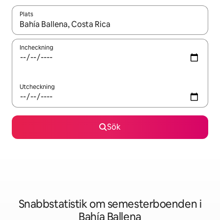
Plats
När resultaten är tillgängliga kan du navigera med upp- och ned
Incheckning
Utcheckning
Sök
Snabbstatistik om semesterboenden i
Bahía Ballena