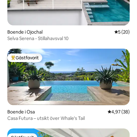
Boende i Ojochal
5 av 5 i g
5 (20)
Selva Serena - Stillahavsval 10
Gästfavorit
Populär gästfavorit
Boende i Osa
4,97 av 5 i g
4,97 (38)
Casa Futura – utsikt över Whale's Tail