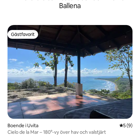
Ballena
Gästfavorit
Gästfavorit
Boende i Uvita
5 av 5 i 
5 (9)
Cielo de la Mar – 180°-vy över hav och valstjärt