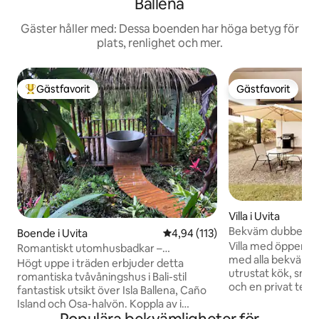
Ballena
Gäster håller med: Dessa boenden har höga betyg för
plats, renlighet och mer.
Gästfavorit
Gästfavorit
Populär gästfavorit
Gästfavorit
Villa i Uvita
Bekväm dubbelsäng i
Boende i Uvita
4,94 av 5 i genomsnittligt bet
4,94 (113)
gård, pool
Villa med öppen p
Romantiskt utomhusbadkar –
med alla bekvämlig
Oceanview Home Uvita
Högt uppe i träden erbjuder detta
utrustat kök, smart 
romantiska tvåvåningshus i Bali-stil
och en privat terr
fantastisk utsikt över Isla Ballena, Caño
en perfekt dag gen
Island och Osa-halvön. Koppla av i
den lyxiga King-s
utomhusbadet med ett varmt bad