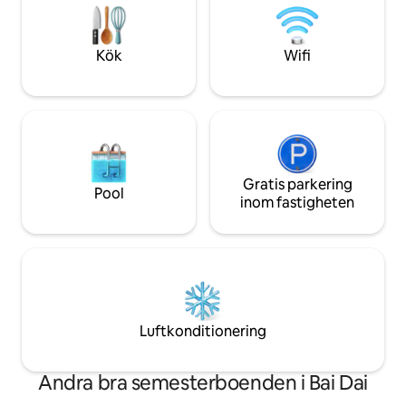
och välkomstdrink , frukt vid
Bedroom 4: 1 Quee
incheckning, kundtjänst dygnet runt
Separate bedroom 
door, next to the 
Kök
Wifi
Gratis parkering
Pool
inom fastigheten
Luftkonditionering
Andra bra semesterboenden i Bai Dai