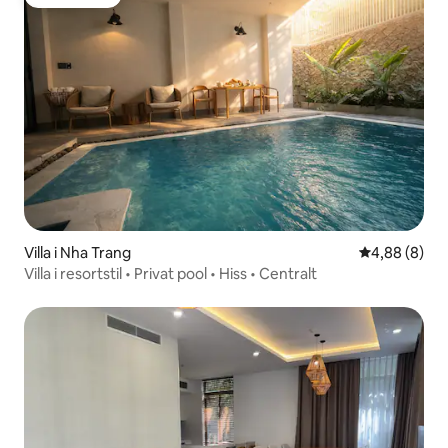
Gästfavorit
Villa i Nha Trang
4,88 av 5 i 
4,88 (8)
Villa i resortstil • Privat pool • Hiss • Centralt