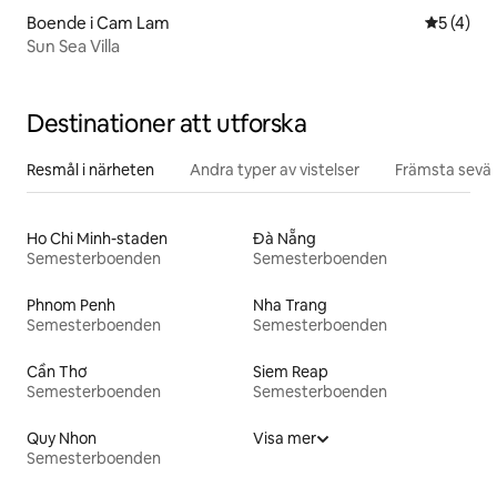
Boende i Cam Lam
5 av 5 i 
5 (4)
Sun Sea Villa
Destinationer att utforska
Resmål i närheten
Andra typer av vistelser
Främsta sevär
Ho Chi Minh-staden
Đà Nẵng
Semesterboenden
Semesterboenden
Phnom Penh
Nha Trang
Semesterboenden
Semesterboenden
Cần Thơ
Siem Reap
Semesterboenden
Semesterboenden
Quy Nhon
Visa mer
Semesterboenden