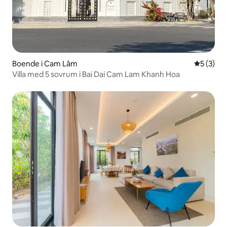
Boende i Cam Lâm
5 av 5 i 
5 (3)
Villa med 5 sovrum i Bai Dai Cam Lam Khanh Hoa