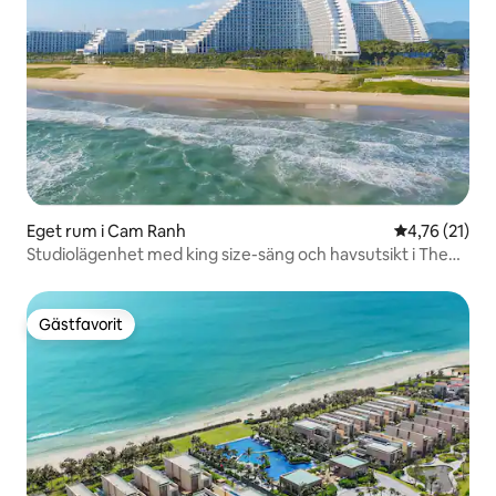
Eget rum i Cam Ranh
4,76 av 5 i g
4,76 (21)
Studiolägenhet med king size-säng och havsutsikt i The
Arena Cam Ranh
Gästfavorit
Gästfavorit