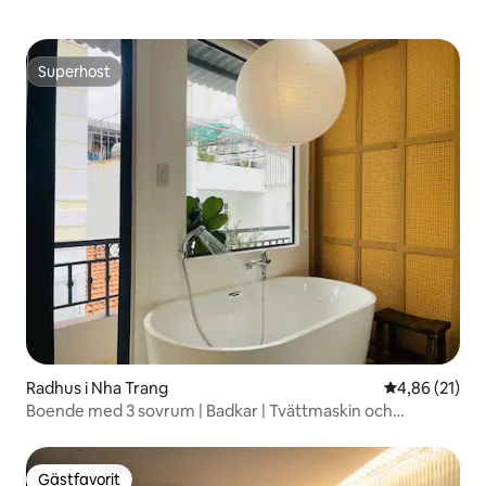
Superhost
Superhost
Radhus i Nha Trang
4,86 av 5 i g
4,86 (21)
Boende med 3 sovrum | Badkar | Tvättmaskin och
torktumlare | Kök
Gästfavorit