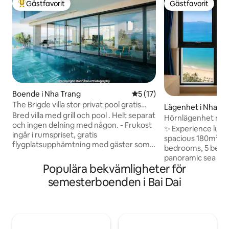
Gästfavorit
Gästfavorit
Populär gästfavorit
Gästfavorit
Boende i Nha Trang
5 av 5 i genomsnittligt be
5 (17)
The Brigde villa stor privat pool gratis
Lägenhet i Nha Tr
frukost
Bred villa med grill och pool . Helt separat
Hörnlägenhet med
och ingen delning med någon. - Frukost
havet och 4 sovr
✨ Experience luxury
ingår i rumspriset, gratis
spacious 180m² ap
flygplatsupphämtning med gäster som
bedrooms, 5 beds
bor från 4 nätter. - Stöd för att boka
panoramic sea vie
flygplatstransporter, turer till rimligt pris.
Populära bekvämligheter för
families and groups 🛏️ Bedroom 1: 1 
- Grill, matbord utomhus och stolar med
Bed, sea view, pri
semesterboenden i Bai Dai
havsutsikt över personalen för att tända
bathroom 🛏️ Bedroom 2: 2 Double Beds,
grillen, städa rummet varje dag. - Fullt
sea view, private e
utrustat kök med redskap -
Bedroom 3: 1 Quee
Karaokesystem tillgängligt - Diskmaskin,
private en-suite 
tvättmaskin - Personalens incheckning
bathroom in the livi