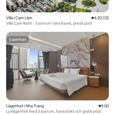
Villa i Cam Lâm
4,92 av 5 i g
4,92 (12)
Villa Cam Ranh - 3 sovrum nära havet, privat pool
Superhost
Superhost
Lägenhet i Nha Trang
5 av 5 i 
5 (4)
Lyxlägenhet med 3 sovrum, havsutsikt och gratis pool