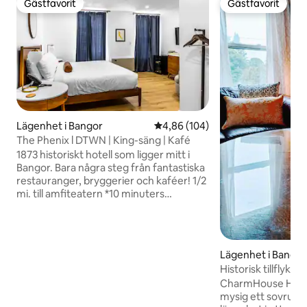
Gästfavorit
Gästfavorit
Gästfavorit
Gästfavorit
Lägenhet i Bangor
4,86 av 5 i genomsnittligt bety
4,86 (104)
The Phenix l DTWN | King-säng | Kafé
1873 historiskt hotell som ligger mitt i
Bangor. Bara några steg från fantastiska
restauranger, bryggerier och kaféer! 1/2
mi. till amfiteatern *10 minuters
promenad* 45 mi. till Acadia Nat'l Park 5
km till Bangor International Airport 3
minuters promenad till Zillman Art
Museum VIKTIGA FUNKTIONER: ☀ King
Lägenhet i Bangor
size-säng med exklusiva Centium Satin-
Historisk tillflyktso
sängkläder ☀ High Speed Fiber Internet
CharmHouse Histo
☀ 50" Roku TV w/ HULU + ☀ Gratis
mysig ett sovrum 
tvättmaskin i byggnaden ☀ Kafé på