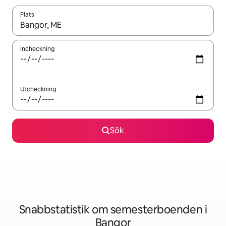
Plats
När resultaten är tillgängliga kan du navigera med upp- och ned
Incheckning
Utcheckning
Sök
Snabbstatistik om semesterboenden i
Bangor