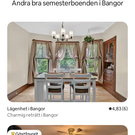
Andra bra semesterboenden i Bangor
Lägenhet i Bangor
4,83 av 5 i 
4,83 (6)
Charmig reträtt i Bangor
Gästfavorit