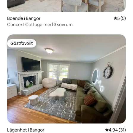
Boende i Bangor
5 av 5 i 
5 (5)
Concert Cottage med 3 sovrum
Gästfavorit
Gästfavorit
Lägenhet i Bangor
4,94 av 5 i g
4,94 (31)