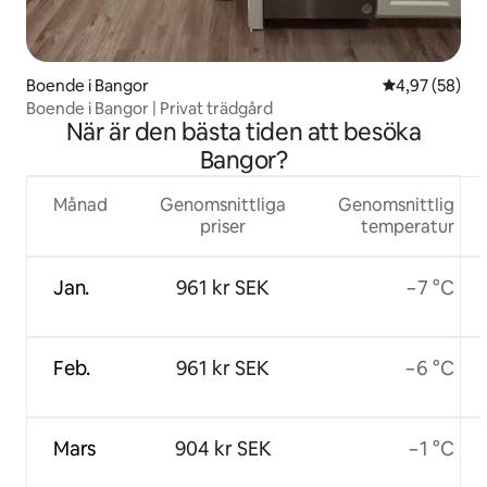
Boende i Bangor
4,97 av 5 i g
4,97 (58)
Boende i Bangor | Privat trädgård
När är den bästa tiden att besöka
Bangor?
Månad
Genomsnittliga
Genomsnittlig
priser
temperatur
Jan.
961 kr SEK
−7 °C
Feb.
961 kr SEK
−6 °C
Mars
904 kr SEK
−1 °C