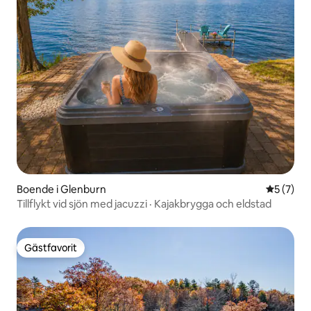
Boende i Glenburn
5 av 5 i 
5 (7)
Tillflykt vid sjön med jacuzzi · Kajakbrygga och eldstad
Gästfavorit
Gästfavorit