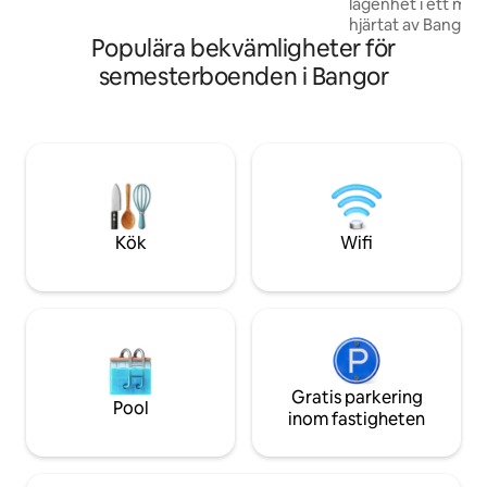
lägenhet i ett myc
bottenvåningen ☀ Gångavstånd till
hjärtat av Bangor. Det är perfekt för ett
amfiteater, restauranger och drycker!
Populära bekvämligheter för
par eller en resande
finns en enhet på
semesterboenden i Bangor
bakgårdsenhet me
familj. Vi har skapat ett utrymme som
välkomnar dig hem
kusten, shopping 
centrum eller arbetsdag. Vå
ligger inom en pr
och nära till båda 
som vill resa och a
Kök
Wifi
Gratis parkering
Pool
inom fastigheten