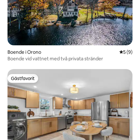
Boende i Orono
5 av 5 i 
5 (9)
Boende vid vattnet med två privata stränder
Gästfavorit
Gästfavorit