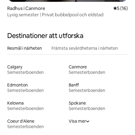
Radhus i Canmore
5 av 5 i g
5 (16)
Lyxig semester | Privat bubbelpool och eldstad
Destinationer att utforska
Resmål i närheten
Främsta sevärdheterna i närheten
Calgary
Canmore
Semesterboenden
Semesterboenden
Edmonton
Banff
Semesterboenden
Semesterboenden
Kelowna
Spokane
Semesterboenden
Semesterboenden
Coeur d'Alene
Visa mer
Semesterboenden