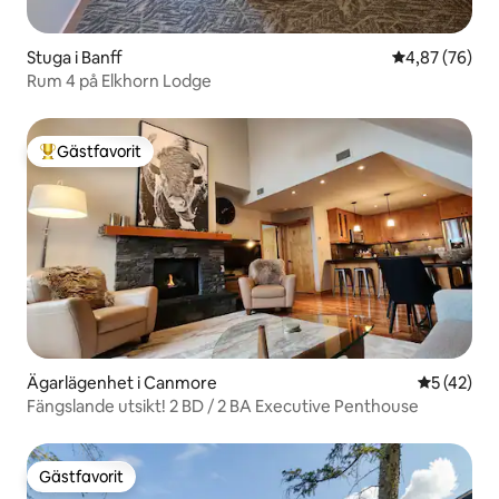
Stuga i Banff
4,87 av 5 i g
4,87 (76)
Rum 4 på Elkhorn Lodge
Gästfavorit
Populär gästfavorit
Ägarlägenhet i Canmore
5 av 5 i g
5 (42)
Fängslande utsikt! 2 BD / 2 BA Executive Penthouse
Gästfavorit
Gästfavorit