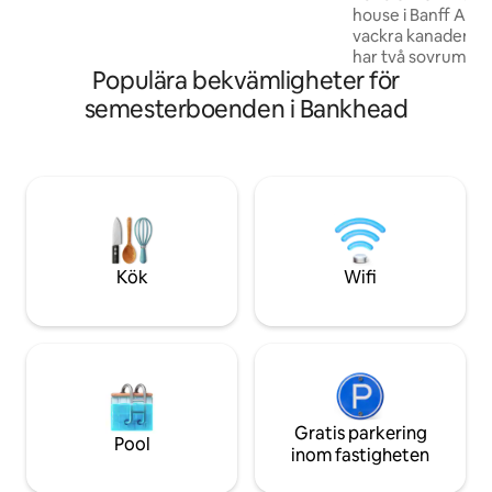
house i Banff Alber
frukost ingår. Enkel åtkomst till och från
vackra kanadensis
Trans Canada Highway (avfarten
har två sovrum, tv
Norquay).
Populära bekvämligheter för
utsikt över Rundl
från det öppna k
semesterboenden i Bankhead
och matplats. Star
Koppla av i den av
din dag. Detta är et
Banff och är perfek
närheten till centr
vandringsleder. V
paradis!!
Kök
Wifi
Gratis parkering
Pool
inom fastigheten