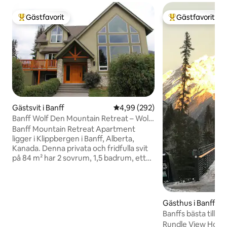
Gästfavorit
Gästfavorit
Populär gästfavorit
Populär gästfavor
Gästsvit i Banff
4,99 av 5 i genomsnittligt bety
4,99 (292)
Banff Wolf Den Mountain Retreat – Wolf
Den BnB
Banff Mountain Retreat Apartment
ligger i Klippbergen i Banff, Alberta,
Kanada. Denna privata och fridfulla svit
på 84 m² har 2 sovrum, 1,5 badrum, ett
ljust kök med öppen planlösning och ett
vardagsrum. Njut av närheten till
bekvämligheterna i Banff och
natursköna stigar där du kan se all
Gästhus i Banff
skönhet i Banff. Sviten är perfekt för en
Banffs bästa tillfl
semester om ni reser som par, med
Laneway House
Rundle View House
vänner eller familj. Startpaket med