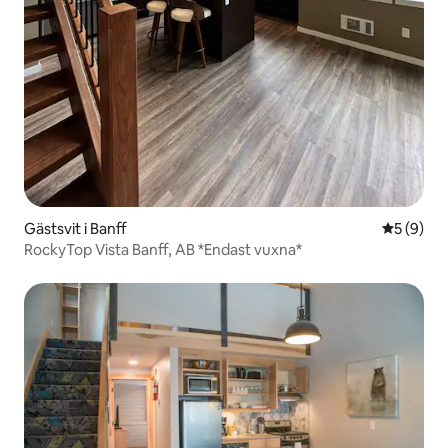
Gästsvit i Banff
5 av 5 i 
5 (9)
RockyTop Vista Banff, AB *Endast vuxna*