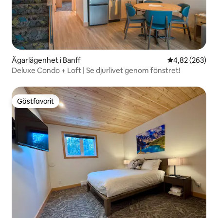
Ägarlägenhet i Banff
4,82 av 5 i ge
4,82 (263)
Deluxe Condo + Loft | Se djurlivet genom fönstret!
Gästfavorit
Gästfavorit