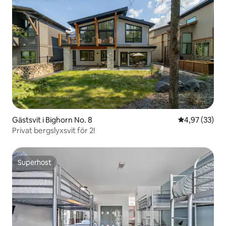
Gästsvit i Bighorn No. 8
4,97 av 5 i g
4,97 (33)
Privat bergslyxsvit för 2!
Superhost
Superhost