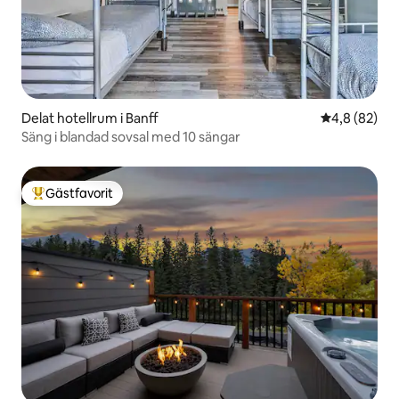
Delat hotellrum i Banff
4,8 av 5 i g
4,8 (82)
Säng i blandad sovsal med 10 sängar
Gästfavorit
Populär gästfavorit