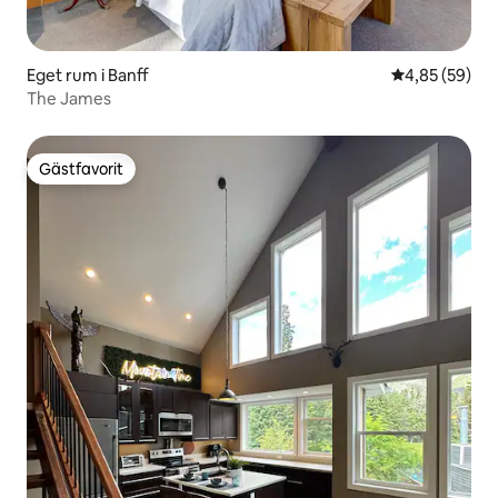
Eget rum i Banff
4,85 av 5 i g
4,85 (59)
The James
Gästfavorit
Gästfavorit