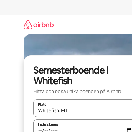
Hoppa
till
innehåll
Semesterboende i
Whitefish
Hitta och boka unika boenden på Airbnb
Plats
När resultaten är tillgängliga kan du navigera me
Incheckning