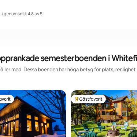
 i genomsnitt 4,8 av 5!
pprankade semesterboenden i Whitef
åller med: Dessa boenden har höga betyg för plats, renlighet
avorit
Gästfavorit
gästfavorit
Populär gästfavorit