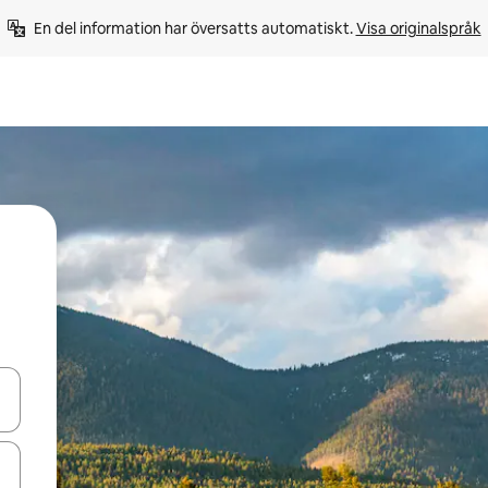
En del information har översatts automatiskt. 
Visa originalspråk
d upp- och nedåtpilarna eller utforska genom att trycka eller svepa.