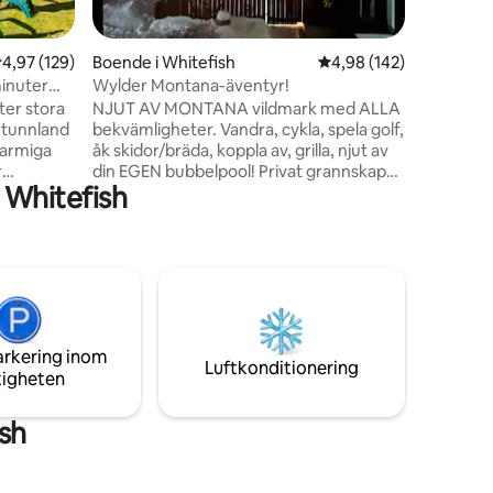
Det stor
medan de
både char
en
,97 av 5 i genomsnittligt betyg, 129 omdömen
4,97 (129)
Boende i Whitefish
4,98 av 5 i genomsnitt
4,98 (142)
läge, bar
inuter
Wylder Montana-äventyr!
restauran
ter stora
NJUT AV MONTANA vildmark med ALLA
och bara 
 tunnland
bekvämligheter. Vandra, cykla, spela golf,
hisnande 
harmiga
åk skidor/bräda, koppla av, grilla, njut av
Park! Låt
r
din EGEN bubbelpool! Privat grannskap
bästa av
 Whitefish
vationer
beläget MINUTER från centrala
Whitefish! 8 miles från Whitefish
stor
Mountain Ski Resort, 30 minuters bilresa
pool.
till Glacier National Park, 10 minuters
nom
promenad till Whitefish beach. Vi
er
tillhandahåller kartor, äventyrsböcker,
 3
vandringspaket, cyklar med lås,
matlagningsartiklar, kryddor, snacks och
arkering inom
h
så mycket mer! Vi älskar Montana och vill
Luftkonditionering
tigheten
 för
att du ska njuta av det som vi gör!
r en
sh