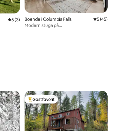
Boende i Columbia Falls
5 av 5 i genomsnit
5 (45)
en
5 av 5 i genomsnittligt betyg, 3 omdömen
5 (3)
Modern stuga på
golfbana•Bubbelpool•Familjeretreat
Gästfavorit
Populär gästfavorit