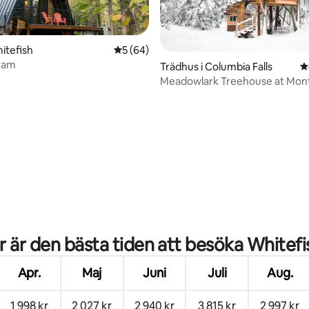
hitefish
5 av 5 i genomsnittligt betyg, 64 omdöm
5 (64)
-ram
Trädhus i Columbia Falls
4
Meadowlark Treehouse at Mon
Treehouse Retreat
ligt betyg, 234 omdömen
r är den bästa tiden att besöka Whitefi
Apr.
Maj
Juni
Juli
Aug.
1 998 kr
2 027 kr
2 940 kr
3 815 kr
2 997 kr