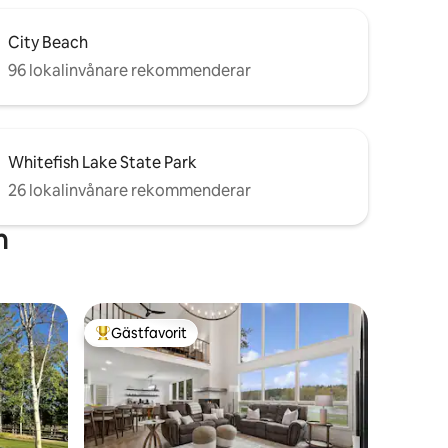
City Beach
96 lokalinvånare rekommenderar
Whitefish Lake State Park
26 lokalinvånare rekommenderar
h
Gästfavorit
Populär gästfavorit