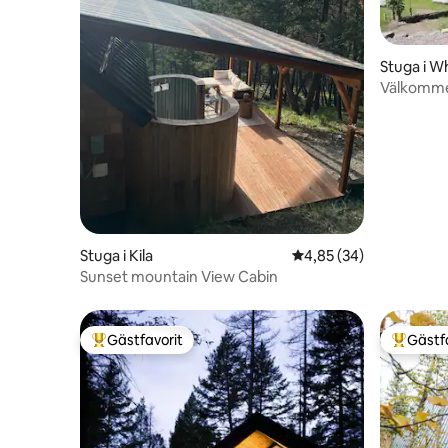
Stuga i W
Välkommen
Stuga i Kila
4,85 av 5 i genomsnit
4,85 (34)
Sunset mountain View Cabin
Gästfavorit
Gästf
Populär gästfavorit
Populär 