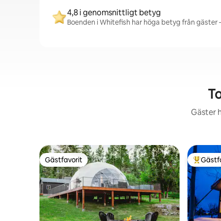
4,8 i genomsnittligt betyg
Boenden i Whitefish har höga betyg från gäster –
To
Gäster h
Gästfavorit
Gästf
Gästfavorit
Populär 