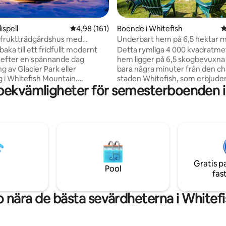
ligt betyg, 101 omdömen
ispell
4,98 av 5 i genomsnittligt betyg, 161 omdöm
4,98 (161)
Boende i Whitefish
4
 fruktträdgårdshus med
Underbart hem på 6,5 hektar m
ol
från Whitefish!
lbaka till ett fridfullt modernt
Detta rymliga 4 000 kvadratme
efter en spännande dag
hem ligger på 6,5 skogbevuxna
g av Glacier Park eller
bara några minuter från den c
g i Whitefish Mountain.
staden Whitefish, som erbjude
bekvämligheter för semesterboenden i
i en fruktträdgård och omgiven
avskildhet och frekventa obser
e hästar kommer du att kunna
av vilda djur. Njut av
 på däck med en fantastisk
utomhusunderhållning med en 
er Rocky Mountains. Med en
eldstad och terapeutisk bubbel
is och ett gemensamt
Boendet har ett perfekt läge i
d utrymme, kommer du att
bekvämt köravstånd från Glaci
idfull tillflyktsort när du får ut
National Park och har 6 sovrum,
möjliga av ditt besök i Flathead
badrum, 2 vardagsrum och ett
Gratis p
spelområde med pingisbord oc
Pool
fas
 ta med vänner! Skicka ett
fotbollsbord. Gott om utrymme
 till mig för en länk.
avkoppling och nöje. Perfekt fö
minnesvärd resa till Montana!
 nära de bästa sevärdheterna i Whitefi