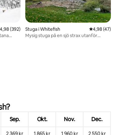
en
,98 av 5 i genomsnittligt betyg, 392 omdömen
4,98 (392)
Stuga i Whitefish
4,98 av 5 i genomsnit
4,98 (47)
tana
Mysig stuga på en sjö strax utanför
Whitefish
sh?
Sep.
Okt.
Nov.
Dec.
2 369 kr
1 865 kr
1 960 kr
2 550 kr