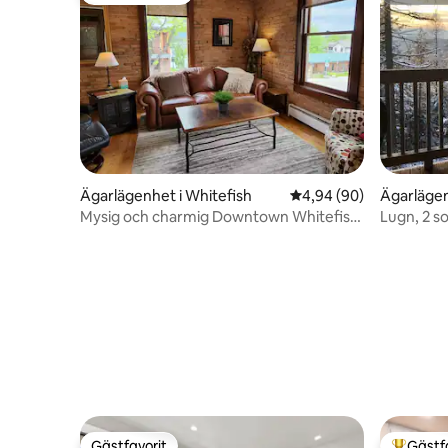
Ägarlägenhet i Whitefish
4,94 av 5 i genomsnit
4,94 (90)
Ägarlägen
Mysig och charmig Downtown Whitefish
Lugn, 2 
Condo
Gästfavorit
Gästf