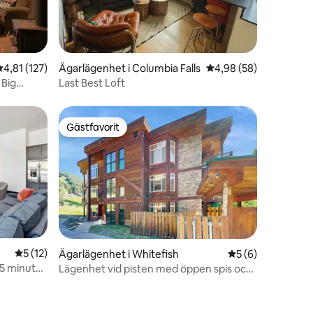
en
4,81 av 5 i genomsnittligt betyg, 127 omdömen
4,81 (127)
Ägarlägenhet i Columbia Falls
4,98 av 5 i genomsnit
4,98 (58)
 Big
Last Best Loft
Gästfavorit
Gästfavorit
en
5 av 5 i genomsnittligt betyg, 12 omdömen
5 (12)
Ägarlägenhet i Whitefish
5 av 5 i genomsni
5 (6)
5 minuter
Lägenhet vid pisten med öppen spis och
balkong, hundvänlig