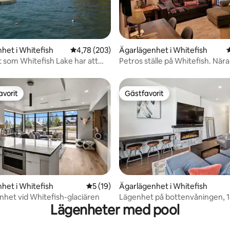
het i Whitefish
4,78 av 5 i genomsnittligt betyg, 203 omdöm
4,78 (203)
Ägarlägenhet i Whitefish
lt som Whitefish Lake har att
Petros ställe på Whitefish. Nära
Mountain!!
avorit
Gästfavorit
gästfavorit
Gästfavorit
tligt betyg, 35 omdömen
het i Whitefish
5 av 5 i genomsnittligt betyg, 19 omdöm
5 (19)
Ägarlägenhet i Whitefish
enhet vid Whitefish-glaciären
Lägenhet på bottenvåningen, 1
Lägenheter med pool
till resorten