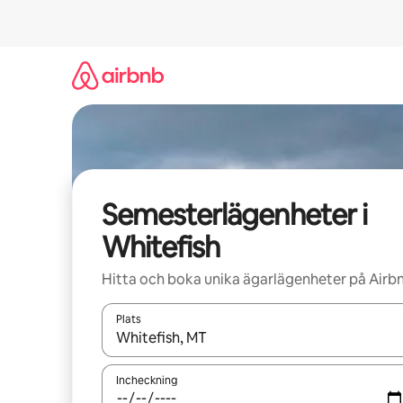
Hoppa
till
innehåll
Semesterlägenheter i
Whitefish
Hitta och boka unika ägarlägenheter på Airb
Plats
När resultaten är tillgängliga kan du navigera me
Incheckning