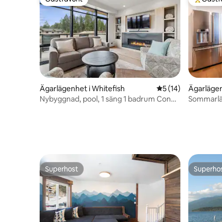
Gästfavorit
Populär 
Ägarlägenhet i Whitefish
5 av 5 i genomsnit
5 (14)
Ägarlägen
Nybyggnad, pool, 1 säng 1 badrum Condo
Sommarläg
at the Quarry
Nära cen
Superhost
Superho
Superhost
Superho