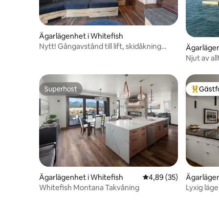
Ägarlägenhet i Whitefish
Nytt! Gångavstånd till lift, skidåkning
Ägarlägen
hem | Djurvänligt!
Njut av al
erbjuda!
Superhost
Gästf
Superhost
Populär 
Ägarlägenhet i Whitefish
4,89 av 5 i genomsnit
4,89 (35)
Ägarlägen
Whitefish Montana Takvåning
Lyxig läg