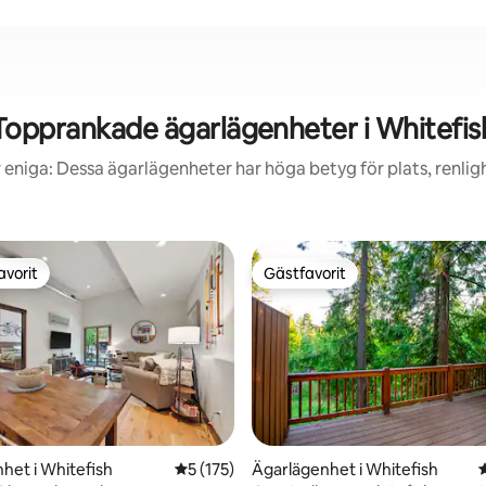
Topprankade ägarlägenheter i Whitefis
 eniga: Dessa ägarlägenheter har höga betyg för plats, renlig
avorit
Gästfavorit
gästfavorit
Gästfavorit
het i Whitefish
5 av 5 i genomsnittligt betyg, 175 omdöm
5 (175)
Ägarlägenhet i Whitefish