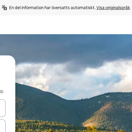
En del information har översatts automatiskt. 
Visa originalspråk
nb
d upp- och nedåtpilarna eller utforska genom att trycka eller svepa.