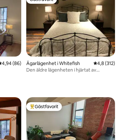
Gästfavorit
en
4,94 av 5 i genomsnittligt betyg, 86 omdömen
4,94 (86)
Ägarlägenhet i Whitefish
4,8 av 5 i genomsnitt
4,8 (312)
Den äldre lägenheten i hjärtat av
centrum
Gästfavorit
Populär gästfavorit