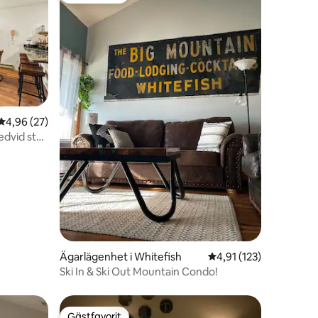
4,96 av 5 i genomsnittligt betyg, 27 omdömen
4,96 (27)
edvid stol
en
Ägarlägenhet i Whitefish
4,91 av 5 i genomsnit
4,91 (123)
Ski In & Ski Out Mountain Condo!
Gästfavorit