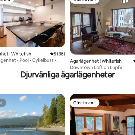
gästfavorit
Gästfavorit
tligt betyg, 14 omdömen
het i Whitefish
5 av 5 i genomsnittligt betyg, 36 omdöm
5 (36)
enhet • Pool • Cykelbuss •
Ägarlägenhet i Whitefish
trum
Downtown Loft on Lupfer
Djurvänliga ägarlägenheter
st
Gästfavorit
st
Gästfavorit