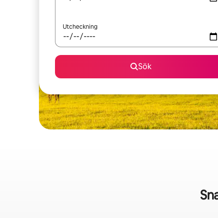
Utcheckning
Sök
Sna