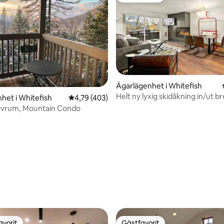
Ägarlägenhet i Whitefish
Helt ny lyxig skidåkning in/ut br
tligt betyg, 90 omdömen
het i Whitefish
4,79 av 5 i genomsnittligt betyg, 403 omdöm
4,79 (403)
1 & 2
sovrum, Mountain Condo
avorit
Gästfavorit