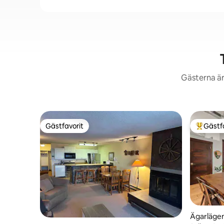
Gästerna är
Gästfavorit
Gästf
Gästfavorit
Populär 
Ägarlägen