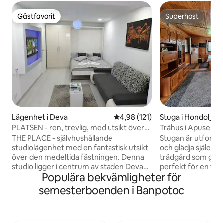
Gästfavorit
Superhost
Gästfavorit
Superhost
Lägenhet i Deva
4,98 av 5 i genomsnittligt bet
4,98 (121)
Stuga i Hondol_ Ce
us
PLATSEN - ren, trevlig, med utsikt över
Trähus i Apuseni 
fästningen
bergsutsikt
THE PLACE - självhushållande
Stugan är utformad
studiolägenhet med en fantastisk utsikt
och glädja själen;
över den medeltida fästningen. Denna
trädgård som ger 
studio ligger i centrum av staden Deva
perfekt för en flyk
Populära bekvämligheter för
och erbjuder den komfort du alltid har
eftersom den erbj
önskat dig. Ren, elegant, intim! Det är de
upplevelse av att a
semesterboenden i Banpotoc
egenskaper som vägleder oss för att
På boendet finns 
göra din vistelse i vår stad oförglömlig.
heter Theea, som 
Boendets faciliteter är följande: - hiss -
lugn, och en svar