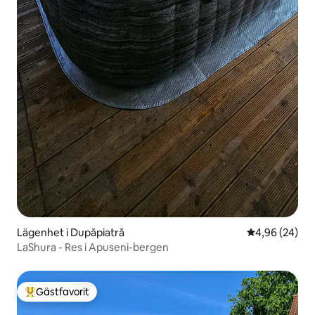
Lägenhet i Dupăpiatră
4,96 av 5 i g
4,96 (24)
LaShura - Res i Apuseni-bergen
Gästfavorit
Populär gästfavorit