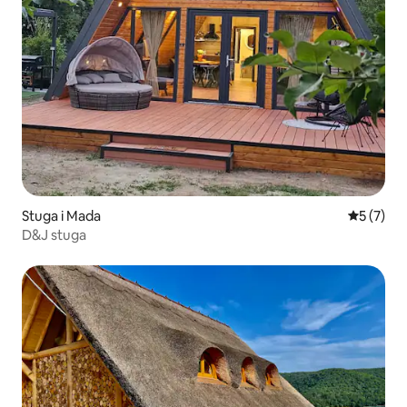
Stuga i Mada
5 av 5 i 
5 (7)
D&J stuga