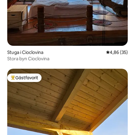
Stuga i Cioclovina
4,86 av 5 i g
4,86 (35)
Stora byn Cioclovina
Gästfavorit
Populär gästfavorit