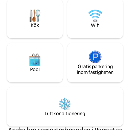
fullt utrustat kök (kylskåp, elektrisk
Bagheera. På sam
glaskeramikhäll, fläkt, tvättmaskin,
1 500 m² finns det 
mikrovågsugn med grill, kaffebryggare,
åtskilda; jag bor i 
vattenkokare, brödrost) - badrum med
Bubbelpoolen är en
modern duschkabin (regndusch +
debiteras separat.
Kök
Wifi
flexibel dusch, hårtork, handdukar,
duschtvål, schampo, flytande tvål) -
vardagsrum med king size-säng,
minnesskummadrass, bäddsoffa (smart
LED-TV med stor diagonal, gratis wi-fi-
internet, luftkonditionering med
inverter, LED-belysning, garderob,
skohylla, bord och strykjärn). Platsen är
Gratis parkering
Pool
ny och har egen värmepanna och tripan-
inom fastigheten
dubbelglasade fönster som ger perfekt
ljudisolering för din lugn. Kaffe, te, stilla
och mineralvatten från huset. På
begäran kan vi erbjuda en minibar mot
en avgift. Vi står till ditt förfogande med
all information: turistattraktioner,
restauranger, rekreationsställen.
Luftkonditionering