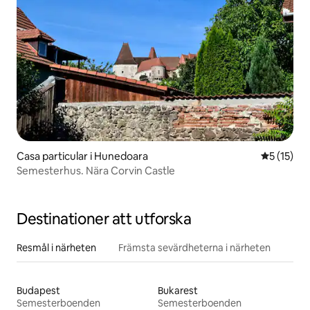
Casa particular i Hunedoara
5 av 5 i g
5 (15)
Semesterhus. Nära Corvin Castle
Destinationer att utforska
Resmål i närheten
Främsta sevärdheterna i närheten
Budapest
Bukarest
Semesterboenden
Semesterboenden