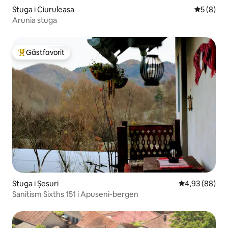
Stuga i Ciuruleasa
5 av 5 i 
5 (8)
Arunia stuga
Gästfavorit
Populär gästfavorit
Stuga i Șesuri
4,93 av 5 i g
4,93 (88)
Sanitism Sixths 151 i Apuseni-bergen