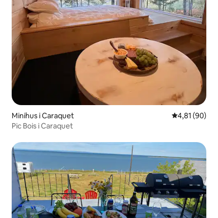
Minihus i Caraquet
4,81 av 5 i g
4,81 (90)
Pic Bois i Caraquet