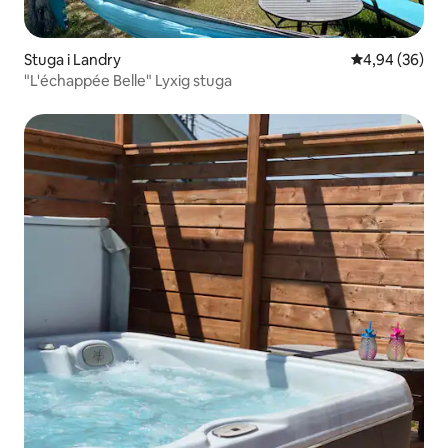
Stuga i Landry
4,94 av 5 i g
4,94 (36)
"L'échappée Belle" Lyxig stuga