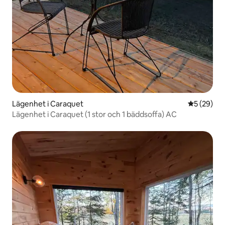
Lägenhet i Caraquet
5 av 5 i g
5 (29)
Lägenhet i Caraquet (1 stor och 1 bäddsoffa) AC