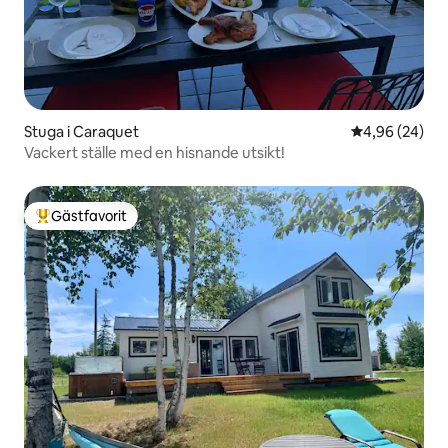
Stuga i Caraquet
4,96 av 5 i g
4,96 (24)
Vackert ställe med en hisnande utsikt!
Gästfavorit
Populär gästfavorit