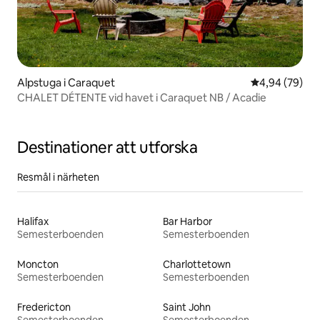
Alpstuga i Caraquet
4,94 av 5 i g
4,94 (79)
CHALET DÉTENTE vid havet i Caraquet NB / Acadie
Destinationer att utforska
Resmål i närheten
Halifax
Bar Harbor
Semesterboenden
Semesterboenden
Moncton
Charlottetown
Semesterboenden
Semesterboenden
Fredericton
Saint John