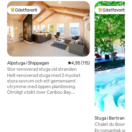
Gästfavorit
Gästfavorit
Populär gästfavorit
Populär gästfavor
Alpstuga i Shippagan
4,95 av 5 i genomsnittligt bet
4,95 (115)
Stor renoverad stuga vid stranden
Helt renoverad stuga med 2 mycket
stora sovrum och ett gemensamt
utrymme med öppen planlösning.
Otroligt utsikt över Caribou Bay.
Exceptionell närliggande strand med
möjlighet att fiska efter havsabborre
direkt från fastigheten vid högvatten.
Tillgänglig via telefon hela dagen, bor i
Stuga i Bertrand
närheten. Chiasson-Office Beach,
Chalet du Boom | V
Miscou Lighthouse och Marine
spa
En romantisk seme
Aquarium Centre på den akadiska