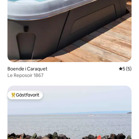
Boende i Caraquet
5 av 5 i 
5 (5)
Le Reposoir 1867
Gästfavorit
Populär gästfavorit