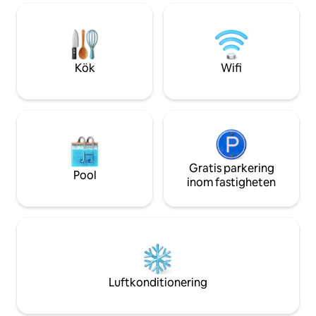
Matera är som att 
uppkallad efter de historiska och
mänsklighetens his
pittoreska "Knights of Maria Santissima
huvudstad för klipp
della Bruna", skyddshelgon för Matera;
upptäcka dess hist
upplevelse
Kök
Wifi
Gratis parkering
Pool
inom fastigheten
Luftkonditionering