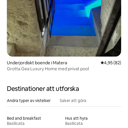
Underjordiskt boende i Matera
4,95 av 5 i g
4,95 (82)
Grotta Gea Luxury Home med privat pool
Destinationer att utforska
Andra typer av vistelser
Saker att göra
Bed and breakfast
Hus att hyra
Basilicata
Basilicata