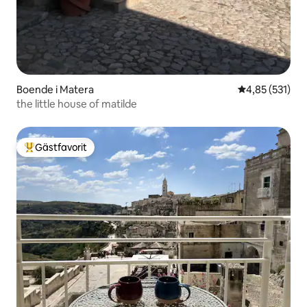
Boende i Matera
4,85 av 5 i ge
4,85 (531)
the little house of matilde
Gästfavorit
Populär gästfavorit