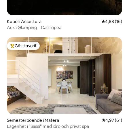
Kupol i Accettura
4,88 av 5 i g
4,88 (16)
Aura Glamping – Cassiopea
Gästfavorit
Populär gästfavorit
Semesterboende i Matera
4,97 av 5 i g
4,97 (61)
Lägenhet i "Sassi" med idro och privat spa