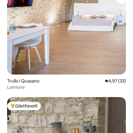
Trullo i Quasano
4,97 av 5 i g
4,97 (33)
Lamione
Gästfavorit
Populär gästfavorit