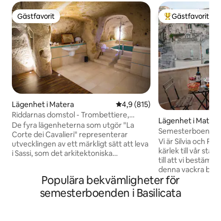
Gästfavorit
Gästfavorit
Gästfavorit
Populär gästfavor
Lägenhet i Matera
4,9 av 5 i genomsnittligt bet
4,9 (815)
Riddarnas domstol - Trombettiere,
Lägenhet i Matera
Matera
De fyra lägenheterna som utgör "La
Semesterboende 
Corte dei Cavalieri" representerar
Vi är Silvia och Ro
utvecklingen av ett märkligt sätt att leva
kärlek till vår stad
i Sassi, som det arkitektoniska
till att vi bestämd
restaureringsarbetet som utförts hittills
denna vackra byggn
har hållit fullt igenkännligt. Ett nyligen
Populära bekvämligheter för
att omge oss med 
genomfört och noggrant
världen eftersom 
semesterboenden i Basilicata
renoveringsarbete har förvandlat detta
kulturella och er
gamla bostadskomplex till moderna,
bakgrund. Vårt mål
funktionella, bekväma och smakfullt
för våra gäster e
inredda lägenheter. Knights' Court är