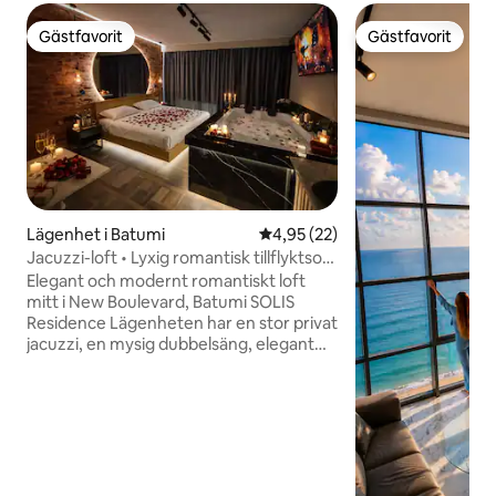
Gästfavorit
Gästfavorit
Gästfavorit
Gästfavorit
Lägenhet i Batumi
4,95 av 5 i genomsnittligt be
4,95 (22)
Jacuzzi-loft • Lyxig romantisk tillflyktsort
• Batumi
Elegant och modernt romantiskt loft
mitt i New Boulevard, Batumi SOLIS
Residence Lägenheten har en stor privat
jacuzzi, en mysig dubbelsäng, elegant
omgivande belysning och en loftdesign i
tegel. Bara 3 minuters promenad till
havet och Kachinsky-parken, nära Metro
City Mall, restauranger och caféer.
Perfekt för par som är ute efter en
avkopplande och intim vistelse. Boendet
är fullt utrustat med luftkonditionering,