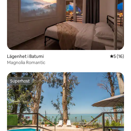
Lägenhet i Batumi
5 av 5 i g
5 (16)
Magnolia Romantic
Superhost
Superhost