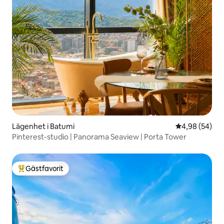
Lägenhet i Batumi
4,98 av 5 i g
4,98 (54)
Pinterest-studio | Panorama Seaview | Porta Tower
Gästfavorit
Populär gästfavorit