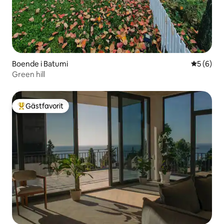
Boende i Batumi
5 av 5 i 
5 (6)
Green hill
Gästfavorit
Populär gästfavorit