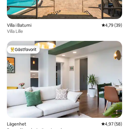
Villa i Batumi
4,79 av 5 i g
4,79 (39)
Villa Lille
Gästfavorit
Populär gästfavorit
Lägenhet
4,97 av 5 i g
4,97 (58)