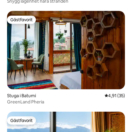
Snygg lägenhet nära stranden
Gästfavorit
Gästfavorit
Stuga i Batumi
4,91 av 5 i g
4,91 (35)
GreenLand Pheria
Gästfavorit
Gästfavorit