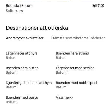
Boende i Batumi
5 av 5 i g
5 (10)
Solterrass
Destinationer att utforska
Andra typer av vistelser
Främsta sevärdheterna i närheten
Lägenheter att hyra
Boenden nära strand
Batumi
Batumi
Boenden nära pisten
Lägenheter med service
Batumi
Batumi
Djurvänliga boenden att hyra
Boenden med bubbelpool
Batumi
Batumi
Boenden med bastu
Visa mer
Batumi