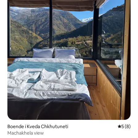
Boende i Kveda Chkhutuneti
5 av 5 i 
5 (8)
Machakhela view