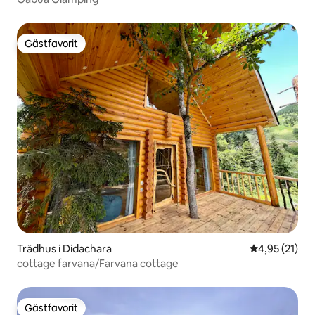
Gästfavorit
Gästfavorit
Trädhus i Didachara
4,95 av 5 i g
4,95 (21)
cottage farvana/Farvana cottage
Gästfavorit
Gästfavorit