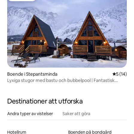
Boende i Stepantsminda
5 av 5 i g
5 (14)
Lyxiga stugor med bastu och bubbelpool | Fantastisk
utsikt
Destinationer att utforska
Andra typer av vistelser
Saker att göra
Hotellrum
Boenden på bondgård