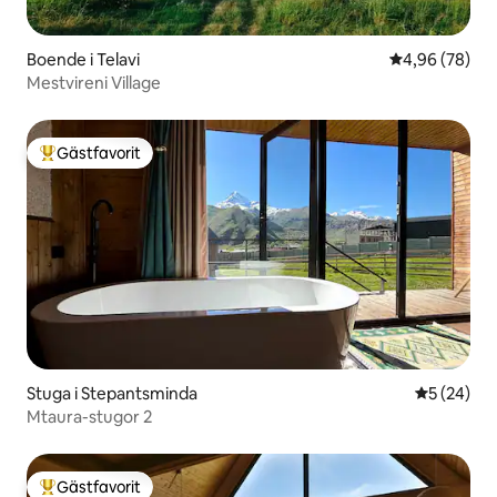
Boende i Telavi
4,96 av 5 i g
4,96 (78)
Mestvireni Village
Gästfavorit
Populär gästfavorit
Stuga i Stepantsminda
5 av 5 i g
5 (24)
Mtaura-stugor 2
Gästfavorit
Populär gästfavorit