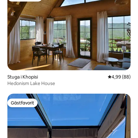
Stuga i Khopisi
4,99 av 5 i g
4,99 (88)
Hedonism Lake House
Gästfavorit
Gästfavorit