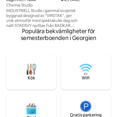
utsökt smak, samt
Chemia Studio
riktigt hemtrevlig.
INDUSTRIELL Studio i gammal sovjetisk
2025
byggnad designad av "VIRSTAK", ger
unik atmosfär med spektakulär dag och
natt STADSVY njutbar från BADKAR.
Populära bekvämligheter för
-100 % HANDGJORD. - Inte en
SLUMPMÄSSIG mysig/funktionell
semesterboenden i Georgien
lägenhet, Studiobekvämligheter består
av gamla vintage och industriella möbler,
för vissa människor kan känna sig
obekväma ut kommer från en personlig
smak. Konstnärlig atmosfär som får dig
att känna dig som i filmer. - VINGÅRD - 9
SORTER av vin - Filmprojektor
Upphämtning på flygplatsen Suzuki
Kök
Wifi
Swift 80 Gel
Gratis parkering