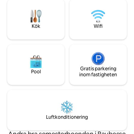
timme från Marseille 40 minuter från
oktober. Huset är inte avsett för
Avignon Boendet är inte tillgängligt för
evenemang
personer med nedsatt rörlighet på
grund av många trappor.
Kök
Wifi
Gratis parkering
Pool
inom fastigheten
Luftkonditionering