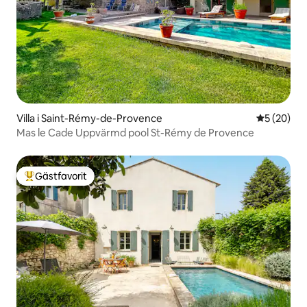
Villa i Saint-Rémy-de-Provence
5 av 5 i g
5 (20)
Mas le Cade Uppvärmd pool St-Rémy de Provence
Gästfavorit
Populär gästfavorit