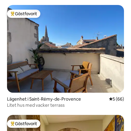
Gästfavorit
Populär gästfavorit
Lägenhet i Saint-Rémy-de-Provence
5 av 5 i g
5 (66)
Litet hus med vacker terrass
Gästfavorit
Populär gästfavorit