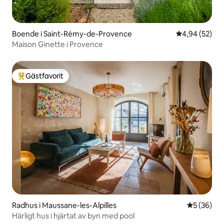
Boende i Saint-Rémy-de-Provence
4,94 av 5 i g
4,94 (52)
Maison Ginette i Provence
Gästfavorit
Populär gästfavorit
Radhus i Maussane-les-Alpilles
5 av 5 i g
5 (36)
Härligt hus i hjärtat av byn med pool