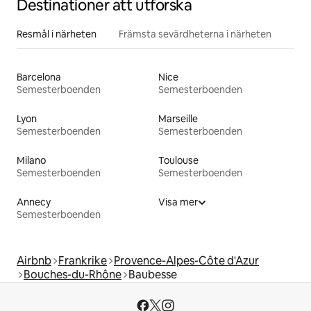
Destinationer att utforska
Resmål i närheten
Främsta sevärdheterna i närheten
Barcelona
Nice
Semesterboenden
Semesterboenden
Lyon
Marseille
Semesterboenden
Semesterboenden
Milano
Toulouse
Semesterboenden
Semesterboenden
Annecy
Visa mer
Semesterboenden
Airbnb
Frankrike
Provence-Alpes-Côte d'Azur
Bouches-du-Rhône
Baubesse