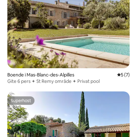
Boende i Mas-Blanc-des-Alpilles
5 av 5 i 
5 (7)
Gite 6 pers ✦ St Remy område ✦ Privat pool
Superhost
Superhost