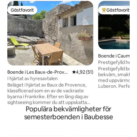
Gästfavorit
Gästfavorit
Gästfavorit
Populär gästfavor
Boende i Caumont
ance
Prestigefylld he
pool
Prestigefylld bon
Boende i Les Baux-de-Proven
4,92 av 5 i genomsnittligt be
4,92 (51)
bekväm, smakfullt
ce
I hjärtat av hyresavtalen
med uppvärmd pool,
Beläget i hjärtat av Baux de Provence,
Luberon. Perfekt f
klassificerad som en av de vackraste
la Sorgue, Gordes
byarna i Frankrike. Efter en lång dag av
Vaucluse och Avignon. Den 
sightseeing kommer du att uppskatta
parken är inrett 
Populära bekvämligheter för
lugnet som erbjuds av kvällarna i
gräsmatta, olivträ
Baussenques på terrassen med utsikt
Provence och en boccia
semesterboenden i Baubesse
över slottet. Beläget 10 minuter från
kommer en äkta öp
Saint Rémy de Provence 20 minuter från
med under dina kv
Arles 30 minuter från Camargue 1
familj. Uppvärmd pool från april till