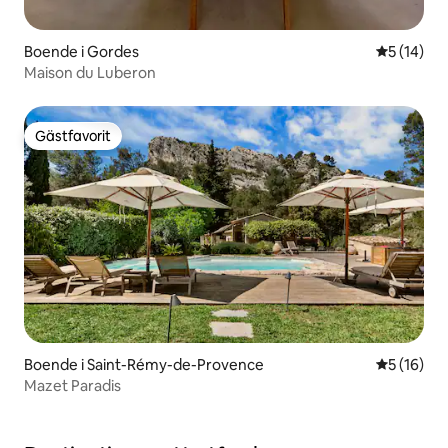
Boende i Gordes
5 av 5 i g
5 (14)
Maison du Luberon
Gästfavorit
Gästfavorit
Boende i Saint-Rémy-de-Provence
5 av 5 i g
5 (16)
Mazet Paradis