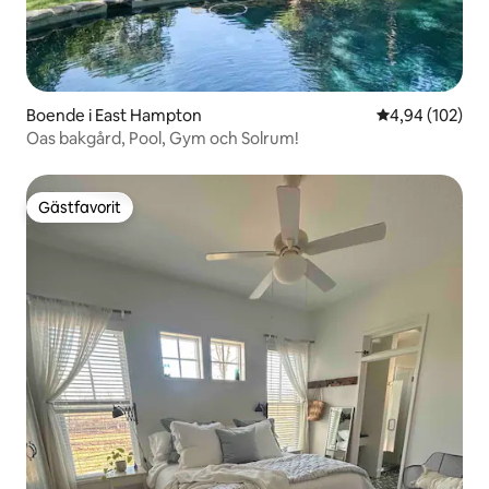
Boende i East Hampton
4,94 av 5 i ge
4,94 (102)
Oas bakgård, Pool, Gym och Solrum!
Gästfavorit
Gästfavorit