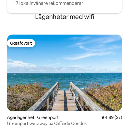
17 lokalinvånare rekommenderar
Lägenheter med wifi
Gästfavorit
Gästfavorit
Ägarlägenhet i Greenport
4,89 av 5 i g
4,89 (27)
Greenport Getaway på Cliffside Condos