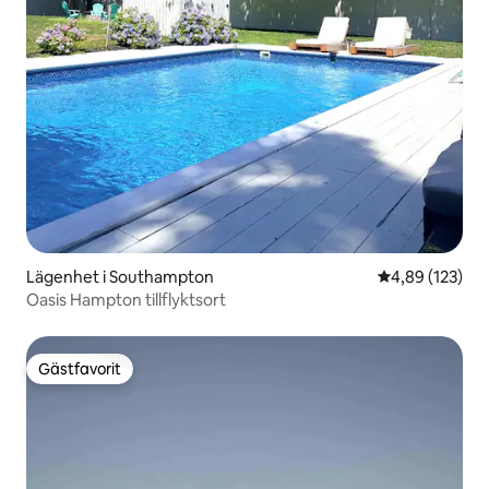
Lägenhet i Southampton
4,89 av 5 i ge
4,89 (123)
Oasis Hampton tillflyktsort
Gästfavorit
Gästfavorit