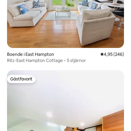
Boende i East Hampton
4,95 av 5 i ge
4,95 (246)
Ritz-East Hampton Cottage – 5 stjärnor
Gästfavorit
Gästfavorit