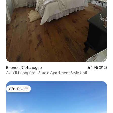
Boende i Cutchogue
4,96 av 5 i ge
4,96 (212)
Avskilt bondgård - Studio Apartment Style Unit
Gästfavorit
Gästfavorit