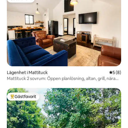
Gästfavorit
Lägenhet i Mattituck
5 av 5 i 
5 (8)
Mattituck 2 sovrum: Öppen planlösning, altan, grill, nära
Vines
Gästfavorit
Populär gästfavorit