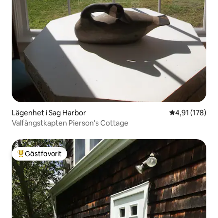
Lägenhet i Sag Harbor
4,91 av 5 i ge
4,91 (178)
Valfångstkapten Pierson's Cottage
Gästfavorit
Populär gästfavorit