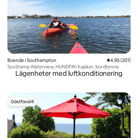
Boende i Southampton
4,95 av 5 i ge
4,95 (201)
Southamp Waterview, HUNDFRI! Kajaker, bordtennis
Lägenheter med luftkonditionering
Gästfavorit
Gästfavorit