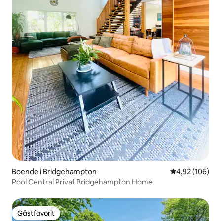
Boende i Bridgehampton
4,92 av 5 i ge
4,92 (106)
Pool Central Privat Bridgehampton Home
Gästfavorit
Gästfavorit