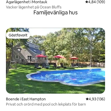
Ägarlägenhet i Montauk
4,84 av 5 i ge
4,84 (109)
Vacker lägenhet på Ocean Bluffs
Familjevänliga hus
Gästfavorit
Gästfavorit
Boende i East Hampton
4,93 av 5 i ge
4,93 (136)
Privat och orörd med pool och lekplats för barn