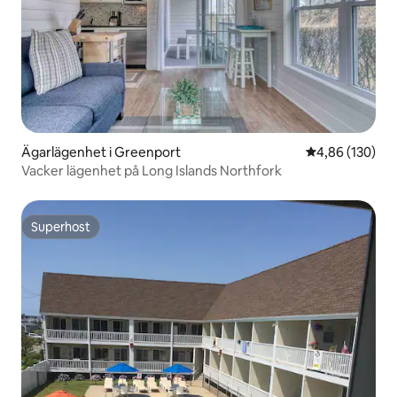
Ägarlägenhet i Greenport
4,86 av 5 i ge
4,86 (130)
Vacker lägenhet på Long Islands Northfork
Superhost
Superhost