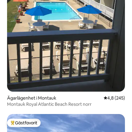
Ägarlägenhet i Montauk
4,8 av 5 i ge
4,8 (245)
Montauk Royal Atlantic Beach Resort norr
Gästfavorit
Populär gästfavorit