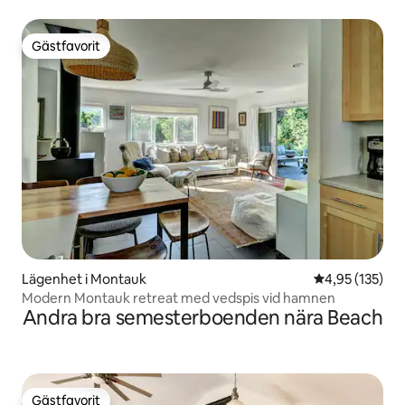
Gästfavorit
Gästfavorit
Lägenhet i Montauk
4,95 av 5 i ge
4,95 (135)
Modern Montauk retreat med vedspis vid hamnen
Andra bra semesterboenden nära Beach
Gästfavorit