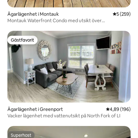
Ägarlägenhet i Montauk
5 av 5 i ge
5 (259)
Montauk Waterfront Condo med utsikt över
solnedgången
Gästfavorit
Gästfavorit
Ägarlägenhet i Greenport
4,89 av 5 i ge
4,89 (196)
Vacker lägenhet med vattenutsikt på North Fork of LI
Superhost
Superhost