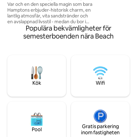
innan du drev för a
tunnland.
Var och en den speciella magin som bara
superbekväma sänga
Hamptons erbjuder-historisk charm, en
stränder och vandr
lantlig atmosfär, vita sandstränder och
för familjer och v
en avslappnad livsstil - medan du bor i
avkopplande semes
Populära bekvämligheter för
denna ljusfyllda trevåningsstuga. Denna
i dessa foton!)
oas vid bukten ligger undangömt på en
semesterboenden nära Beach
vacker 2,2 tunnland skogbevuxen tomt
och erbjuder en lugn tillflyktsort, med
rådjursobservationer, privat tillgång till
stranden, fantastisk utsikt och perfekta
solnedgångar. En kort bilresa till
stränderna och staden, snabba resor till
närliggande butiker, marknadsstånd,
restauranger, museer och Jackson
Kök
Wifi
Pollack house.
Gratis parkering
Pool
inom fastigheten