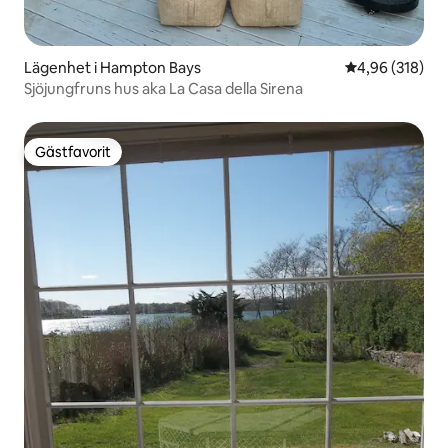
Lägenhet i Hampton Bays
4,96 av 5 i ge
4,96 (318)
Sjöjungfruns hus aka La Casa della Sirena
Gästfavorit
Gästfavorit