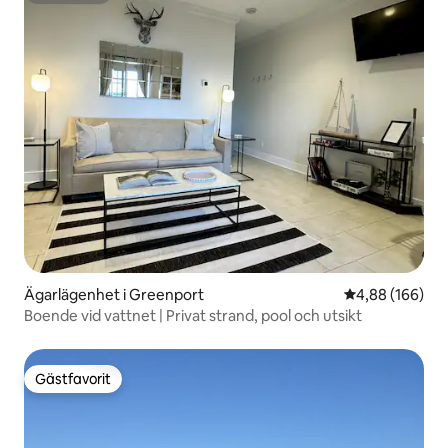
Ägarlägenhet i Greenport
4,88 av 5 i ge
4,88 (166)
Boende vid vattnet | Privat strand, pool och utsikt
Gästfavorit
Gästfavorit