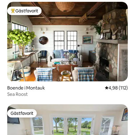
Gästfavorit
Populär gästfavorit
Boende i Montauk
4,98 av 5 i ge
4,98 (112)
Sea Roost
Gästfavorit
Gästfavorit