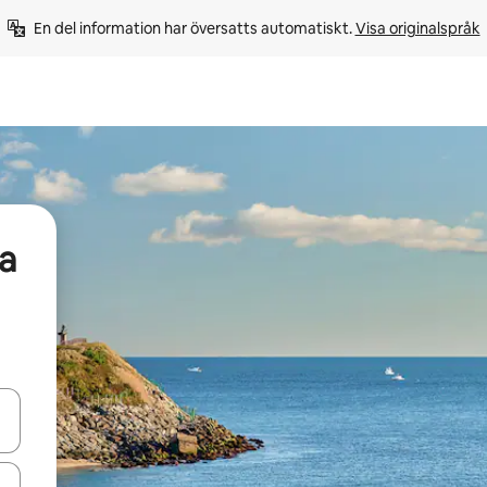
En del information har översatts automatiskt. 
Visa originalspråk
a
d upp- och nedåtpilarna eller utforska genom att trycka eller svepa.