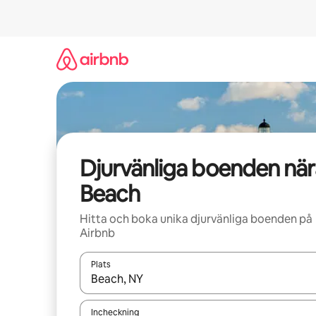
Hoppa
till
innehåll
Djurvänliga boenden när
Beach
Hitta och boka unika djurvänliga boenden på
Airbnb
Plats
När resultaten är tillgängliga kan du navigera me
Incheckning