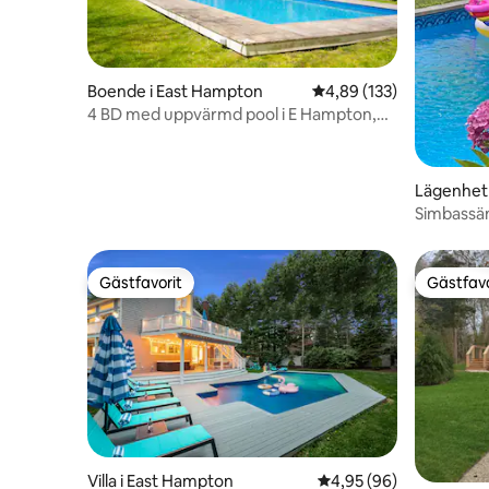
Boende i East Hampton
4,89 av 5 i genomsnitt
4,89 (133)
4 BD med uppvärmd pool i E Hampton,
fullt möblerad
Lägenhet
Simbassäng med bubbelpool, e
kaffebar
Gästfavorit
Gästfavo
Gästfavorit
Gästfavo
Villa i East Hampton
4,95 av 5 i genomsnit
4,95 (96)