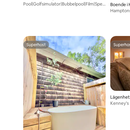
Pool|Golfsimulator|Bubbelpool|Film|Spel|Eldstad|Golf
Boende i
Open
Hamptons
Superhost
Superho
Superhost
Superho
Lägenhet 
Kenney's 
Lighthou