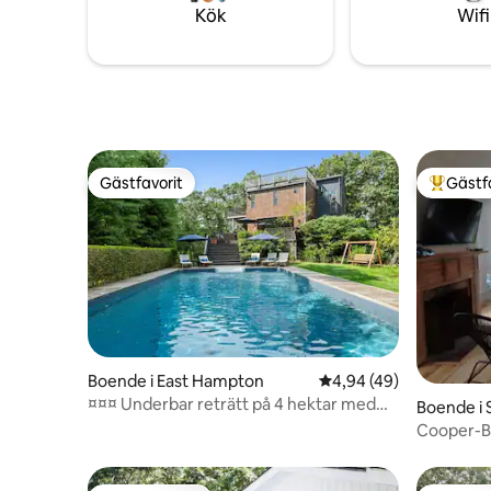
grill, matbord och vardagsrum. Den
Kök
Wifi
privata stranden är fantastisk och ligger 3
minuters promenad från huset. Husdjur
är välkomna.
Gästfavorit
Gästf
Gästfavorit
Populär 
Boende i East Hampton
4,94 av 5 i genomsnit
4,94 (49)
¤¤¤ Underbar reträtt på 4 hektar med
Boende i 
pool ¤¤¤
Cooper-B