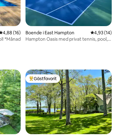
4,88 av 5 i genomsnittligt betyg, 16 omdömen
4,88 (16)
Boende i East Hampton
4,93 av 5 i genomsnit
4,93 (14)
ool! *Månad
Hampton Oasis med privat tennis, pool,
teater
en
Gästfavorit
Populär gästfavorit