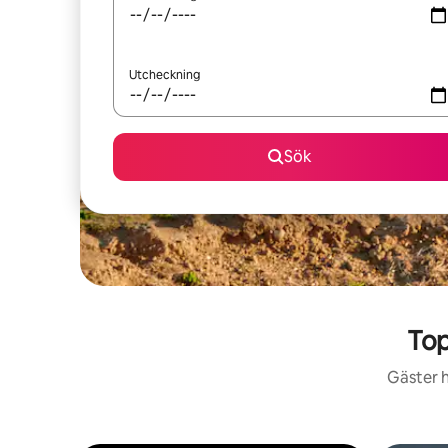
Utcheckning
Sök
Top
Gäster h