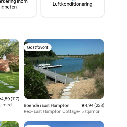
arkering inom
Luftkonditionering
tigheten
Gästfavorit
Gästfavorit
,89 av 5 i genomsnittligt betyg, 117 omdömen
4,89 (117)
e med
en
Boende i East Hampton
4,94 av 5 i genomsnitt
4,94 (238)
Rex- East Hampton Cottage- 5 stjärnor