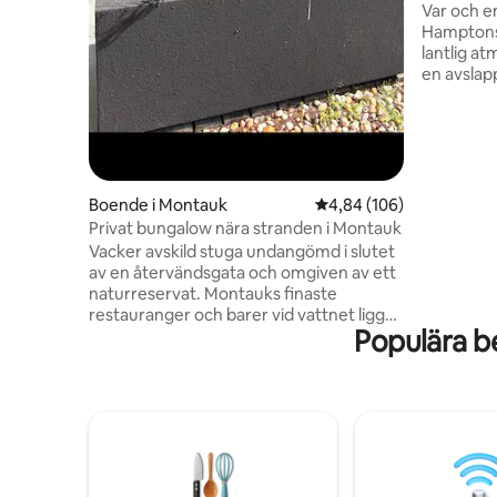
tunnland.
Var och e
Hamptons 
lantlig at
en avslapp
denna lju
oas vid b
vacker 2,
och erbjud
rådjursobs
stranden,
Boende i Montauk
4,84 av 5 i genomsnitt
4,84 (106)
solnedgångar. En kort 
Privat bungalow nära stranden i Montauk
stränderna
Vacker avskild stuga undangömd i slutet
närliggan
av en återvändsgata och omgiven av ett
restauran
naturreservat. Montauks finaste
Pollack h
restauranger och barer vid vattnet ligger
Populära b
mindre än en mil bort. Huset har ett stort
vardagsrum med en öppen spis, en
kingsize-säng i ett rum och en
dubbelsäng med en enkelsäng i det
andra rummet, ett fullt utrustat badrum,
en utomhusdusch med varmt och kallt
vatten och ett kök med matplats. Det
finns en stor, mycket privat uteplats med