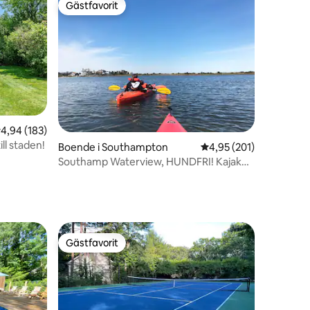
Gästfavorit
Gästfavorit
,94 av 5 i genomsnittligt betyg, 183 omdömen
4,94 (183)
ll staden!
en
Boende i Southampton
4,95 av 5 i genomsnitt
4,95 (201)
Southamp Waterview, HUNDFRI! Kajaker,
bordtennis
Gästfavorit
Gästfavorit