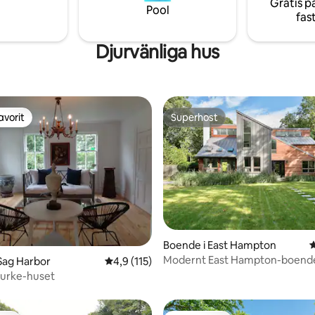
Gratis p
Pool
fas
Djurvänliga hus
avorit
Superhost
gästfavorit
Superhost
tligt betyg, 49 omdömen
Boende i East Hampton
4
Modernt East Hampton-boend
Sag Harbor
4,9 av 5 i genomsnittligt betyg, 115 omdöm
4,9 (115)
uppvärmd saltvattenpool
urke-huset