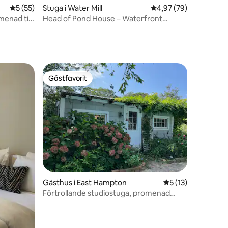
en
5 av 5 i genomsnittligt betyg, 55 omdömen
5 (55)
Stuga i Water Mill
4,97 av 5 i genomsnit
4,97 (79)
menad till
Head of Pond House – Waterfront
Cottage
Gästfavorit
Gästfavorit
en
Gästhus i East Hampton
5 av 5 i genomsni
5 (13)
Förtrollande studiostuga, promenad
överallt