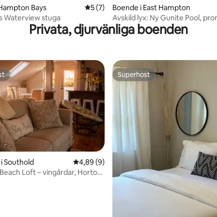
 Hampton Bays
5 av 5 i genomsnittligt betyg, 7 omdöm
5 (7)
Boende i East Hampton
 Waterview stuga
Avskild lyx: Ny Gunite Pool, pro
Privata, djurvänliga boenden
Bay
st
Superhost
st
Superhost
i Southold
4,89 av 5 i genomsnittligt betyg, 9 omdöm
4,89 (9)
Beach Loft – vingårdar, Horton
se