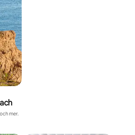
each
 och mer.