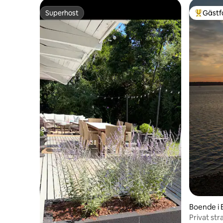
Superhost
Gästf
Superhost
Populär 
Boende i
Privat str