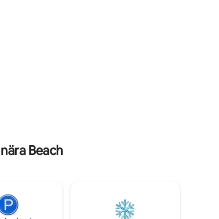
strandpromenader, solnedgångar och
.
grillning — eller ge dig ut för att njuta av
nner som
allt North Fork har att erbjuda.
. (Inga AI
 nära Beach