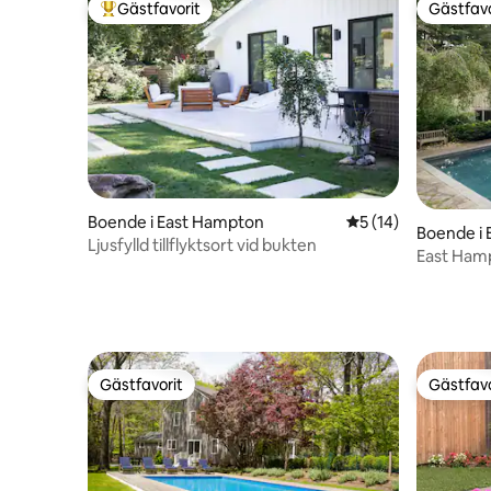
Gästfavorit
Gästfavo
Populär gästfavorit
Gästfavo
Boende i East Hampton
5 av 5 i genomsnit
5 (14)
Boende i
Ljusfylld tillflyktsort vid bukten
East Hamp
Pool
Gästfavorit
Gästfavo
Gästfavorit
Gästfavo