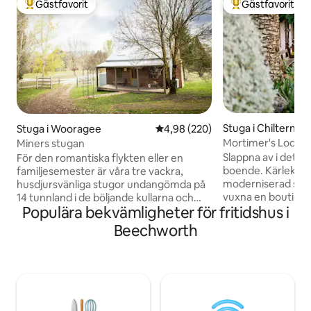
Gästfavorit
Gästfavorit
Populär gästfavorit
Populär gästfavor
Stuga i Chiltern
Stuga i Wooragee
4,98 av 5 i genomsnittligt bety
4,98 (220)
Mortimer's Lodge: 
Miners stugan
modern touch.
Slappna av i detta
För den romantiska flykten eller en
boende. Kärleksfu
familjesemester är våra tre vackra,
moderniserad stuga
husdjursvänliga stugor undangömda på
vuxna en boutique
14 tunnland i de böljande kullarna och
Populära bekvämligheter för fritidshus i
avkopplande viste
milda sluttningarna av Wooragee Valley.
från Chiltern by o
Colby Cottages ligger inbäddat mellan
Beechworth
världsarv, kan du 
de historiska städerna Yackandandah
kuriosa och njuta 
och Beechworth, med järnvägsspåret
förfriskningar. Pri
utanför vår tröskel, och en enkel bilresa
gratis vin och ved. Du ligger inbädda
till de viktorianska snöfälten, och är
mellan 3 vinregion
idealiskt beläget för att få ut mesta
minuter bort. Besö
möjliga av de lokala vingårdarna,