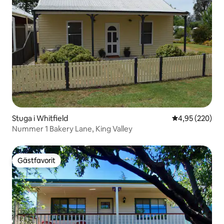
Stuga i Whitfield
4,95 av 5 i ge
4,95 (220)
Nummer 1 Bakery Lane, King Valley
Gästfavorit
Gästfavorit