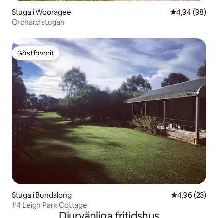
Stuga i Wooragee
4,94 av 5 i g
4,94 (98)
Orchard stugan
Gästfavorit
Gästfavorit
Stuga i Bundalong
4,96 av 5 i g
4,96 (23)
#4 Leigh Park Cottage
Djurvänliga fritidshus