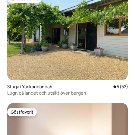
Populär gästfavorit
Stuga i Yackandandah
5 av 5 i g
5 (53)
Lugn på landet och utsikt över bergen
Gästfavorit
Gästfavorit