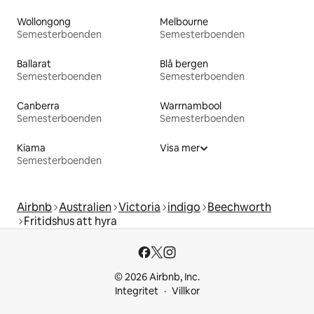
Wollongong
Melbourne
Semesterboenden
Semesterboenden
Ballarat
Blå bergen
Semesterboenden
Semesterboenden
Canberra
Warrnambool
Semesterboenden
Semesterboenden
Kiama
Visa mer
Semesterboenden
Airbnb
Australien
Victoria
indigo
Beechworth
Fritidshus att hyra
© 2026 Airbnb, Inc.
Integritet
Villkor