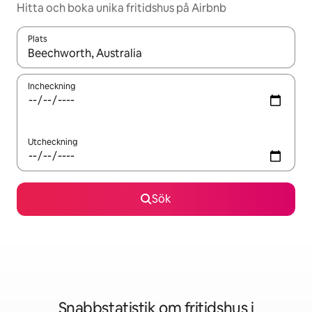
Hitta och boka unika fritidshus på Airbnb
Plats
När resultaten är tillgängliga kan du navigera med upp- och ned
Incheckning
Utcheckning
Sök
Snabbstatistik om fritidshus i