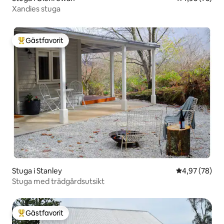
Xandies stuga
Gästfavorit
Populär gästfavorit
Stuga i Stanley
4,97 av 5 i g
4,97 (78)
Stuga med trädgårdsutsikt
Gästfavorit
Populär gästfavorit