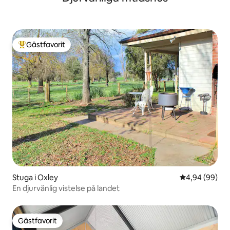
Gästfavorit
Populär gästfavorit
Stuga i Oxley
4,94 av 5 i g
4,94 (99)
En djurvänlig vistelse på landet
Gästfavorit
Gästfavorit