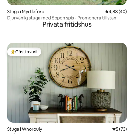
Stuga i Myrtleford
4,88 av 5 i g
4,88 (40)
Djurvänlig stuga med öppen spis - Promenera till stan
Privata fritidshus
Gästfavorit
Populär gästfavorit
Stuga i Whorouly
5 av 5 i g
5 (73)