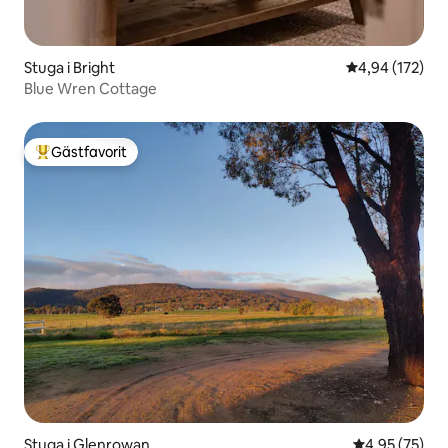
Stuga i Bright
4,94 av 5 i ge
4,94 (172)
Blue Wren Cottage
Gästfavorit
Populär gästfavorit
Stuga i Glenrowan
4,95 av 5 i g
4,95 (75)