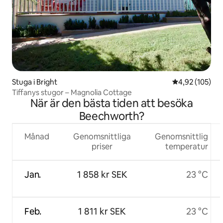
Stuga i Bright
4,92 av 5 i ge
4,92 (105)
Tiffanys stugor – Magnolia Cottage
När är den bästa tiden att besöka
Beechworth?
Månad
Genomsnittliga
Genomsnittlig
priser
temperatur
Jan.
1 858 kr SEK
23 °C
Feb.
1 811 kr SEK
23 °C