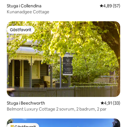
Stuga i Collendina
4,89 av 5 i g
4,89 (57)
Kunanadgee Cottage
Gästfavorit
Gästfavorit
Stuga i Beechworth
4,91 av 5 i g
4,91 (33)
Belmont Luxury Cottage 2 sovrum, 2 badrum, 2 par
Gästfavorit