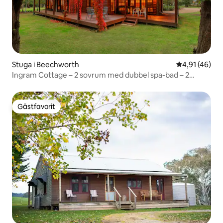
Stuga i Beechworth
4,91 av 5 i g
4,91 (46)
Ingram Cottage – 2 sovrum med dubbel spa-bad – 2
nätter
Gästfavorit
Gästfavorit