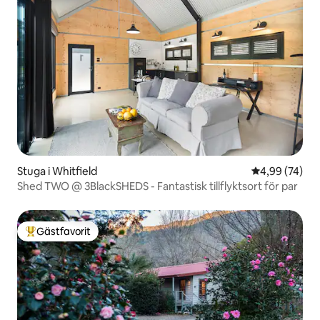
Stuga i Whitfield
4,99 av 5 i g
4,99 (74)
Shed TWO @ 3BlackSHEDS - Fantastisk tillflyktsort för par
Gästfavorit
Populär gästfavorit