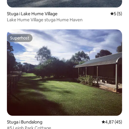
Stuga i Lake Hume Village
5 av 5 i 
5 (5)
Lake Hume Village stuga Hume Haven
Superhost
Superhost
Stuga i Bundalong
4,87 av 5 i g
4,87 (45)
#5 Leigh Park Cottage