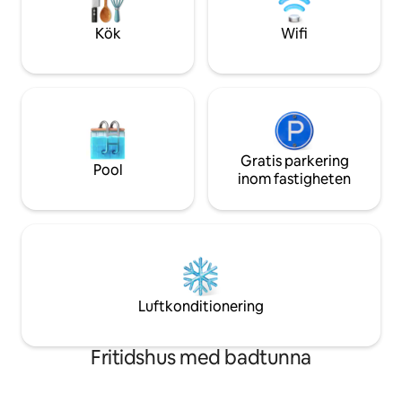
njut sedan av ett g
pittoreska vandringar och många
på verandan eller
utomhusaktiviteter - vilket ger dig
Kök
Wifi
avskildhet och komfort i en lantlig miljö
Gratis parkering
Pool
inom fastigheten
Luftkonditionering
Fritidshus med badtunna