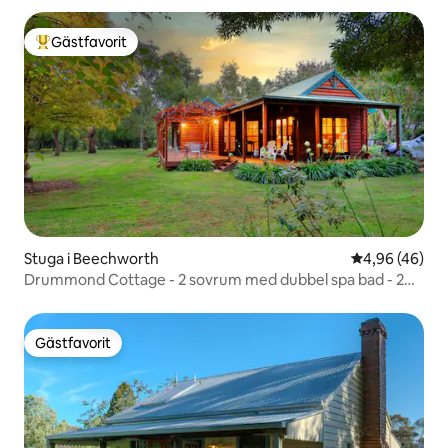
Gästfavorit
Populär gästfavorit
Stuga i Beechworth
4,96 av 5 i g
4,96 (46)
Drummond Cottage - 2 sovrum med dubbel spa bad - 2
natt
Gästfavorit
Gästfavorit