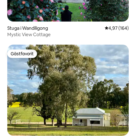
Stuga i Wandiligong
4,97 av 5 i ge
4,97 (164)
Mystic View Cottage
Gästfavorit
Gästfavorit