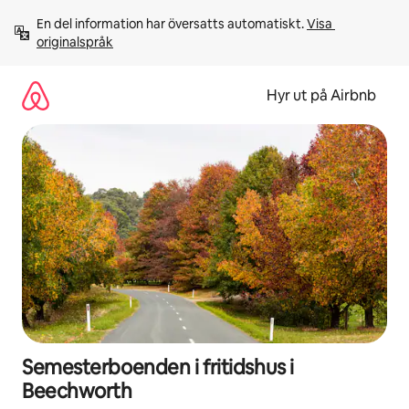
Hoppa
En del information har översatts automatiskt. 
Visa 
till
originalspråk
innehåll
Hyr ut på Airbnb
Semesterboenden i fritidshus i
Beechworth