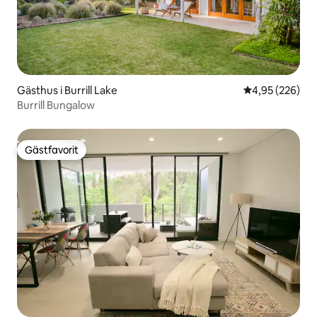
Gästhus i Burrill Lake
4,95 av 5 i ge
4,95 (226)
Burrill Bungalow
Gästfavorit
Gästfavorit