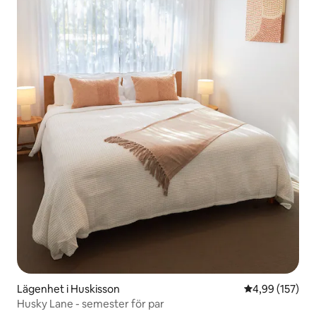
Lägenhet i Huskisson
4,99 av 5 i ge
4,99 (157)
Husky Lane - semester för par