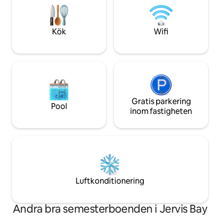
minuters promenad längs vattnet till
ensam med dina tankar! Dit
navet i Huskisson.... eller de glittrande
utanför elnätet vän
stränderna i Vincentia ligger utanför
normala hotellviste
Kök
Wifi
dörren!
Gratis parkering
Pool
inom fastigheten
Luftkonditionering
Andra bra semesterboenden i Jervis Bay