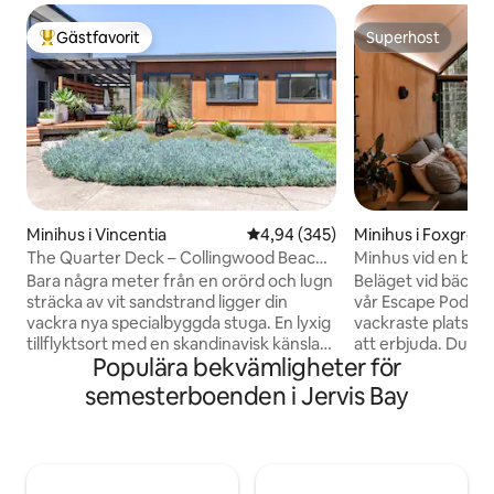
Gästfavorit
Superhost
Populär gästfavorit
Superhost
Minihus i Vincentia
4,94 av 5 i genomsnittligt bety
4,94 (345)
Minihus i Foxgrou
The Quarter Deck – Collingwood Beach,
Minhus vid en bäck
Jervis Bay
regnskog
Bara några meter från en orörd och lugn
Beläget vid bäcken
sträcka av vit sandstrand ligger din
vår Escape Pod (mi
vackra nya specialbyggda stuga. En lyxig
vackraste platser
tillflyktsort med en skandinavisk känsla
att erbjuda. Du k
Populära bekvämligheter för
som kommer att bli din lilla oas vid
dina bekymmer eb
stranden! Helt fristående med ett
lyssnar på de natu
semesterboenden i Jervis Bay
elegant kök/vardagsrum, plysch queen
eller dina favoritlå
sovrum, elegant modernt badrum, en
under dagen är helt
härlig skyddad altan med lounge &
utforska de lokala 
grillplats, även en tvättstuga. Centralt
kaféer och matstäl
beläget, 2 minuters bilresa eller 15
sitta vid brasan m