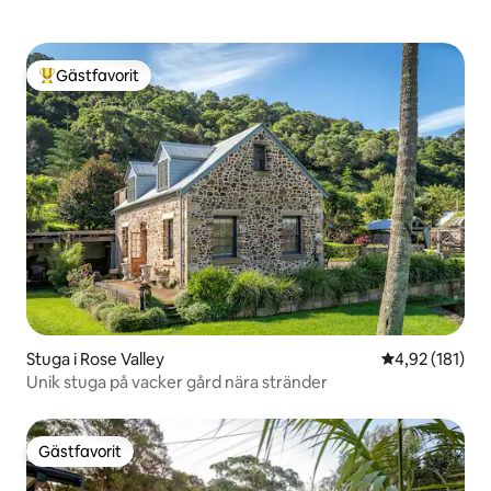
Gästfavorit
Populär gästfavorit
Stuga i Rose Valley
4,92 av 5 i ge
4,92 (181)
Unik stuga på vacker gård nära stränder
Gästfavorit
Gästfavorit