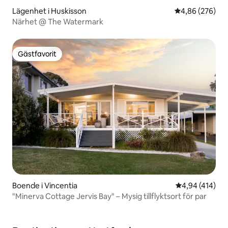
Lägenhet i Huskisson
4,86 av 5 i ge
4,86 (276)
Närhet @ The Watermark
Gästfavorit
Gästfavorit
Boende i Vincentia
4,94 av 5 i ge
4,94 (414)
"Minerva Cottage Jervis Bay" – Mysig tillflyktsort för par