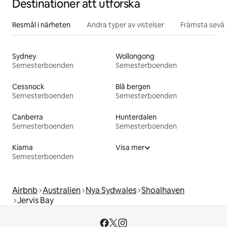
Destinationer att utforska
Resmål i närheten
Andra typer av vistelser
Främsta sevär
Sydney
Wollongong
Semesterboenden
Semesterboenden
Cessnock
Blå bergen
Semesterboenden
Semesterboenden
Canberra
Hunterdalen
Semesterboenden
Semesterboenden
Kiama
Visa mer
Semesterboenden
Airbnb
Australien
Nya Sydwales
Shoalhaven
Jervis Bay