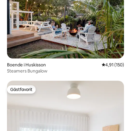
Boende i Huskisson
4,91 av 5 i ge
4,91 (150)
Steamers Bungalow
Gästfavorit
Gästfavorit