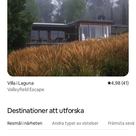
Villa i Laguna
4,98 av 5 i g
4,98 (41)
Valleyfield Escape
Destinationer att utforska
Resmål i närheten
Andra typer av vistelser
Främsta sevär