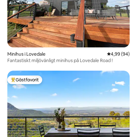
Minihus i Lovedale
4,99 av 5 i g
4,99 (94)
Fantastiskt miljövänligt minihus på Lovedale Road !
Gästfavorit
Populär gästfavorit