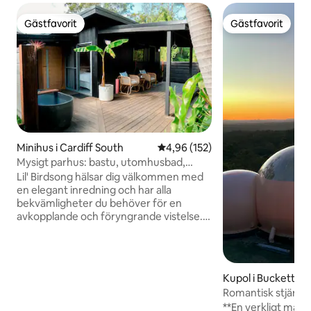
Gästfavorit
Gästfavorit
Gästfavorit
Gästfavorit
Minihus i Cardiff South
4,96 av 5 i genomsnittligt bet
4,96 (152)
Mysigt parhus: bastu, utomhusbad,
eldstad
Lil' Birdsong hälsar dig välkommen med
en elegant inredning och har alla
bekvämligheter du behöver för en
avkopplande och föryngrande vistelse.
En oväntad oas, omgiven av de fridfulla
ljuden av inhemska fåglar i närheten och
lummig utsikt från linnelakanen. Ta ett
dopp i badet under stjärnorna, sjung
Kupol i Bucketty
låtar vid elden eller njut av en privat
Romantisk stjärnsk
infraröd bastu med trädkantad utsikt!
bubbelpool "Beyo
**En verkligt magi
Den perfekta tillflyktsorten för par.