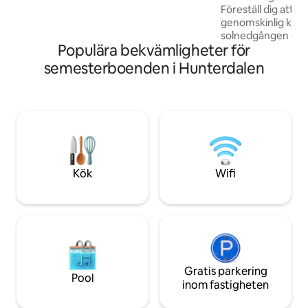
Föreställ dig att d
Perfekt beläget mellan Lake Mac och
genomskinlig kupol
Newys episka stränder, den perfekta
solnedgången över
platsen för att fånga soluppgången eller
Populära bekvämligheter för
Yengo nationalpark
solnedgången.
uppslukande natt 
semesterboenden i Hunterdalen
av stjärnor. Koppl
njut av utsikten 
naturens skönhet.
ett speciellt tillfäll
komma bort från 
romantiska kupol 
letar efter en oförg
Boka nu innan datu
Kök
Wifi
Gratis parkering
Pool
inom fastigheten