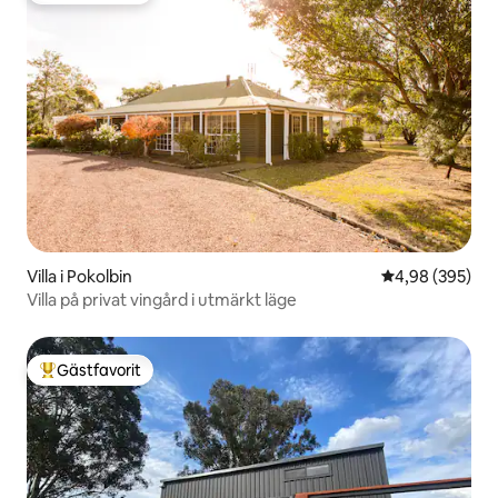
Villa i Pokolbin
4,98 av 5 i ge
4,98 (395)
Villa på privat vingård i utmärkt läge
Gästfavorit
Populär gästfavorit