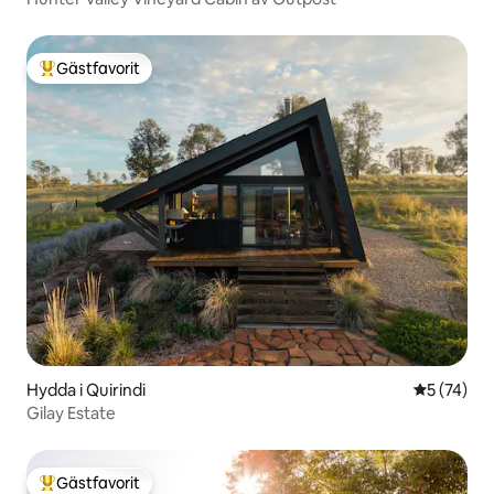
Gästfavorit
Populär gästfavorit
Hydda i Quirindi
5 av 5 i g
5 (74)
Gilay Estate
Gästfavorit
Populär gästfavorit