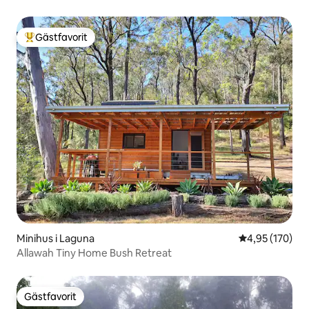
Gästfavorit
Populär gästfavorit
Minihus i Laguna
4,95 av 5 i ge
4,95 (170)
Allawah Tiny Home Bush Retreat
Gästfavorit
Gästfavorit