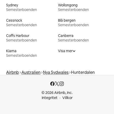
Sydney
Wollongong
Semesterboenden
Semesterboenden
Cessnock
Blå bergen
Semesterboenden
Semesterboenden
Coffs Harbour
Canberra
Semesterboenden
Semesterboenden
Kiama
Visa mer
Semesterboenden
Airbnb
Australien
Nya Sydwales
Hunterdalen
© 2026 Airbnb, Inc.
Integritet
Villkor