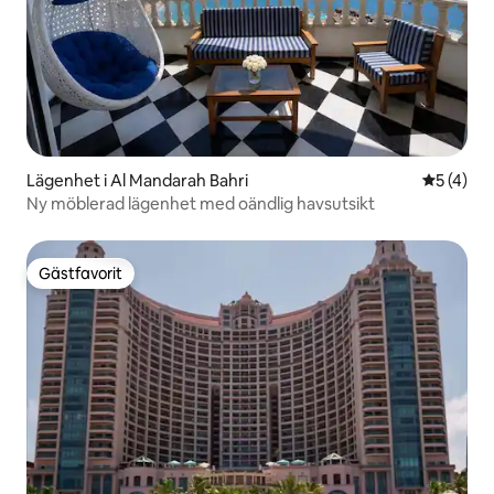
Lägenhet i Al Mandarah Bahri
5 av 5 i 
5 (4)
Ny möblerad lägenhet med oändlig havsutsikt
Gästfavorit
Gästfavorit