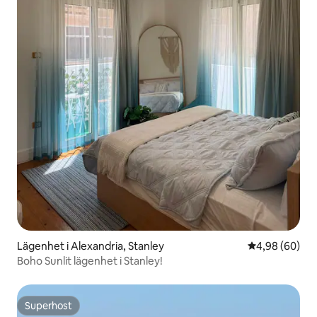
Lägenhet i Alexandria, Stanley
4,98 av 5 i g
4,98 (60)
Boho Sunlit lägenhet i Stanley!
Superhost
Superhost