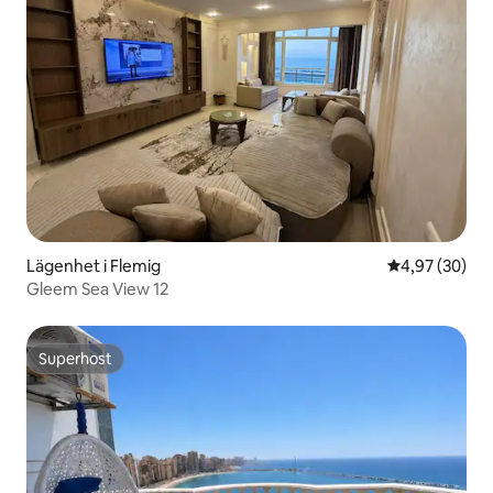
Lägenhet i Flemig
4,97 av 5 i g
4,97 (30)
Gleem Sea View 12
Superhost
Superhost