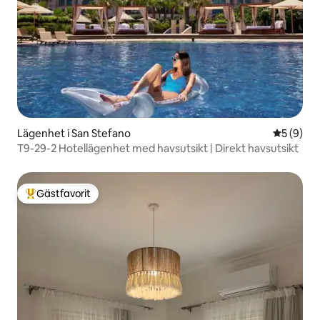
Lägenhet i San Stefano
5 av 5 i 
5 (9)
T9-29-2 Hotellägenhet med havsutsikt | Direkt havsutsikt
Gästfavorit
Populär gästfavorit