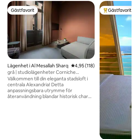
Gästfavorit
Gästfavorit
Gästfavorit
Populär gästfavor
Lägenhet i Al Mesallah Sharq
4,95 av 5 i genomsnittligt bet
4,95 (118)
grå | studiolägenheter Corniche
Alexandria LV
Välkommen till din eleganta stadsloft i
centrala Alexandria! Detta
anpassningsbara utrymme för
återanvändning blandar historisk charm
med modern komfort. Med en lyxig
dubbelsäng i mezzaninen, en mysig
soffa och lugn utsikt över staden, är den
perfekt för avkoppling. Loftet är
genomtänkt renoverat och belyser sin
unika karaktär samtidigt som den
erbjuder alla moderna bekvämligheter.