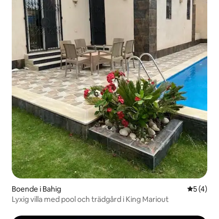
Boende i Bahig
5 av 5 i 
5 (4)
Lyxig villa med pool och trädgård i King Mariout