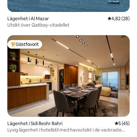
Lägenhet i Al Mazar
4,82 av 5 i g
4,82 (28)
Utsikt över Qaitbay-citadellet
Gästfavorit
Populär gästfavorit
Lägenhet i Sidi Beshr Bahri
5 av 5 i g
5 (45)
Lyxig lägenhet i hotellstil med havsutsikt i de vackraste
områdena i Alexandria